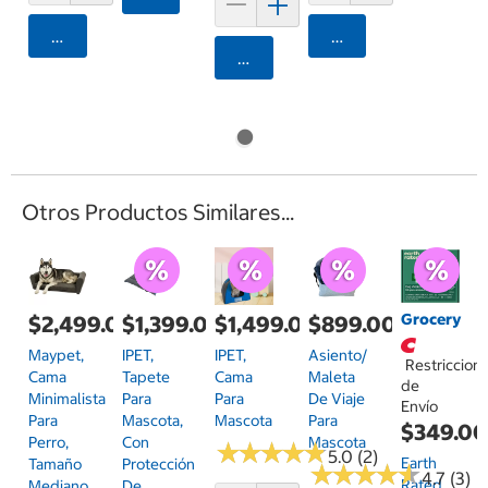
Agregar
Agregar
Agregar
Otros Productos Similares...
Grocery
$2,499.00
$1,399.00
$1,499.00
$899.00
Maypet,
IPET,
IPET,
Asiento/
Restriccion
Cama
Tapete
Cama
Maleta
de
Minimalista
Para
Para
De Viaje
Envío
Para
Mascota,
Mascota
Para
$349.0
Perro,
Con
Mascota
★
★
★
★
★
★
★
★
★
★
5.0 (2)
Earth
Tamaño
Protección
★
★
★
★
★
★
★
★
★
★
4.7 (3)
Rated
Mediano
De