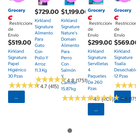
Grocery
Grocery
Grocery
$729.00
$1,199.00
Kirkland
Kirkland
Restricciones
Restricciones
Restriccion
Signature
Signature
de
de
de
Alimento
Nature's
Envío
Envío
Envío
Para
Domain
$519.00
$299.00
$569.0
Gato
Alimento
Kirkland
Kirkland
Kirkland
Con
Para
Signature
Signature
Signature
Pollo Y
Perro
Papel
Servilletas
Toalla
Arroz
Con
Higiénico
4
Desechable
11.3 Kg
Salmón
30 Pzas
Paquetes
12 Pzas
Y
★
★
★
★
★
★
★
★
★
★
4.8 (1751)
De 260
Camote
★
★
★
★
★
★
★
★
★
★
★
★
★
★
★
★
4.7 (415)
Pzas
15.87kg
★
★
★
★
★
★
★
★
★
★
★
★
★
★
★
★
★
★
★
★
Seleccionar Código Postal
Selecci
4.8 (175)
4.7 (1107)
Seleccionar Código