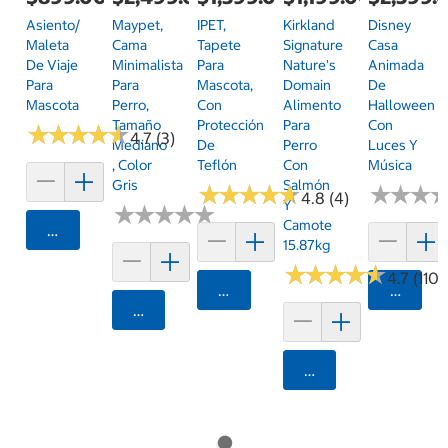
Asiento/
Maypet,
IPET,
Kirkland
Disney
Maleta
Cama
Tapete
Signature
Casa
De Viaje
Minimalista
Para
Nature's
Animada
Para
Para
Mascota,
Domain
De
Mascota
Perro,
Con
Alimento
Halloween
Tamaño
Protección
Para
Con
★
★
★
★
★
★
★
★
★
★
4.7 (3)
Mediano
De
Perro
Luces Y
, Color
Teflón
Con
Música
Gris
Salmón
★
★
★
★
★
★
★
★
★
★
★
★
★
★
★
★
4.8 (4)
Y
★
★
★
★
★
★
★
★
★
★
Camote
Agregar
15.87kg
★
★
★
★
★
★
★
★
★
★
4.7 (1107
Agregar
Agrega
Agregar
Agregar