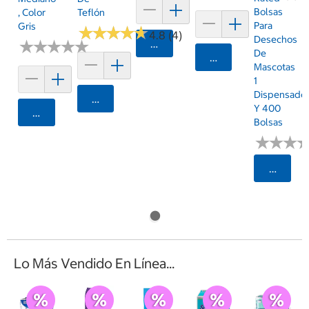
Bolsas
, Color
Teflón
Para
Gris
★
★
★
★
★
★
★
★
★
★
4.8 (4)
Desechos
★
★
★
★
★
★
★
★
★
★
Agregar
De
Agregar
Mascotas
1
Dispensado
Agregar
Y 400
Agregar
Bolsas
★
★
★
★
★
★
Selecci
Lo Más Vendido En Línea...