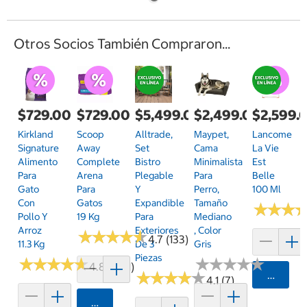
Otros Socios También Compraron...
$729.00
$729.00
$5,499.00
$2,499.00
$2,599.
Kirkland
Scoop
Alltrade,
Maypet,
Lancome
Signature
Away
Set
Cama
La Vie
Alimento
Complete
Bistro
Minimalista
Est
Para
Arena
Plegable
Para
Belle
Gato
Para
Y
Perro,
100 Ml
Con
Gatos
Expandible
Tamaño
★
★
★
★
★
★
Pollo Y
19 Kg
Para
Mediano
Arroz
Exteriores
, Color
★
★
★
★
★
★
★
★
★
★
4.7 (133)
11.3 Kg
De 3
Gris
Piezas
★
★
★
★
★
★
★
★
★
★
★
★
★
★
★
★
★
★
★
★
4.8 (1751)
★
★
★
★
★
★
★
★
★
★
Agrega
4.1 (7)
Agregar