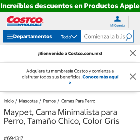
Increíbles descuentos en Productos Apple
Ir
Ir
directo
directo
Mi Cuenta
al
al
contenido
menú
Departamentos
Todo
de
navegación
¡Bienvenido a Costco.com.mx!
Adquiere tu membresía Costco y comienza a
disfrutar todos sus beneficios.
Conoce más aquí
>
Inicio
Mascotas
Perros
Camas Para Perro
Maypet, Cama Minimalista para
Perro, Tamaño Chico, Color Gris
#
694317