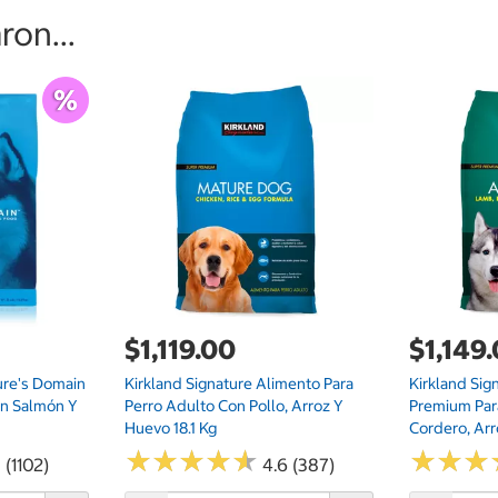
on...
$1,119.00
$1,149
ure's Domain
Kirkland Signature Alimento Para
Kirkland Sig
on Salmón Y
Perro Adulto Con Pollo, Arroz Y
Premium Par
Huevo 18.1 Kg
Cordero, Arr
★
★
★
★
★
★
★
★
★
★
★
★
★
★
★
★
 (1102)
4.6 (387)