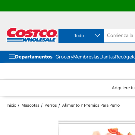
Ir
Ir
directo
directo
al
al
contenido
menú
Todo
de
navegación
Departamentos
Grocery
Membresías
Llantas
Recógelo
Adquiere tu
Inicio
Mascotas
Perros
Alimento Y Premios Para Perro