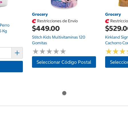
Grocery
Grocery
Restricciones de Envío
Restricci
Perro
$449.00
$529.
5 Kg
Stitch Kids Multivitaminas 120
Kirkland Sig
Gomitas
Cachorro Con
★
★
★
★
★
★
★
★
★
★
★
★
★
★
★
★
Seleccionar Código Postal
Seleccio