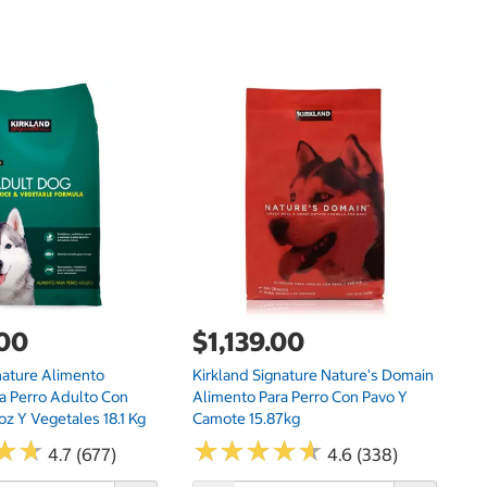
$
Ki
Pe
18
.00
$1,139.00
nature Alimento
Kirkland Signature Nature's Domain
a Perro Adulto Con
Alimento Para Perro Con Pavo Y
oz Y Vegetales 18.1 Kg
Camote 15.87kg
★
★
★
★
★
★
★
★
★
★
★
★
★
★
4.7 (677)
4.6 (338)