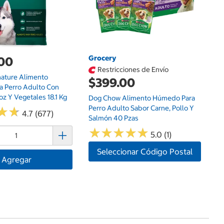
Grocery
.00
$
Restricciones de Envío
nature Alimento
Ki
$399.00
a Perro Adulto Con
Al
oz Y Vegetales 18.1 Kg
C
Dog Chow Alimento Húmedo Para
Perro Adulto Sabor Carne, Pollo Y
★
★
★
★
4.7 (677)
Salmón 40 Pzas
★
★
★
★
★
★
★
★
★
★
5.0 (1)
Seleccionar Código Postal
Agregar