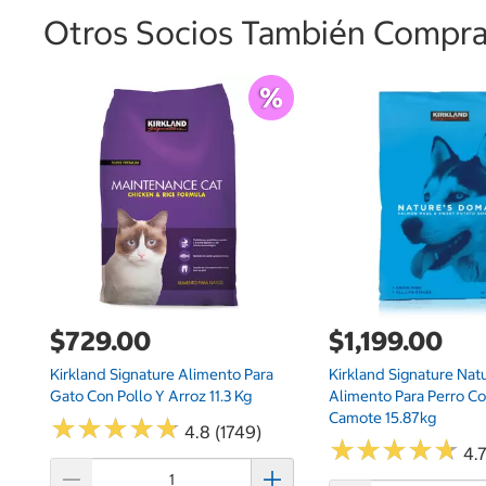
Otros Socios También Comprar
$729.00
$1,199.00
Kirkland Signature Alimento Para
Kirkland Signature Nat
Gato Con Pollo Y Arroz 11.3 Kg
Alimento Para Perro C
Camote 15.87kg
★
★
★
★
★
★
★
★
★
★
4.8 (1749)
★
★
★
★
★
★
★
★
★
★
4.7