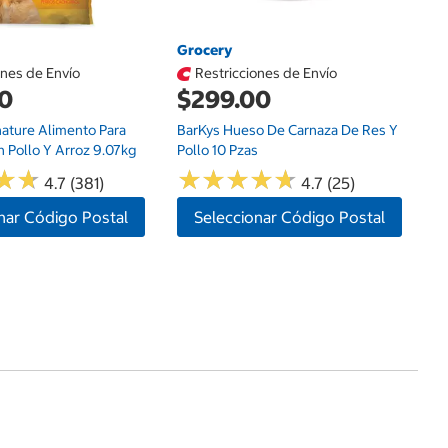
Grocery
$
ones de Envío
Restricciones de Envío
Ki
00
$299.00
Pr
Co
nature Alimento Para
BarKys Hueso De Carnaza De Res Y
 Pollo Y Arroz 9.07kg
Pollo 10 Pzas
★
★
★
★
★
★
★
★
★
★
★
★
★
★
4.7 (381)
4.7 (25)
nar Código Postal
Seleccionar Código Postal