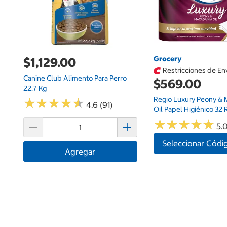
Grocery
$1,129.00
Restricciones de En
Canine Club Alimento Para Perro
$569.00
22.7 Kg
Regio Luxury Peony &
★
★
★
★
★
★
★
★
★
★
4.6 (91)
Oil Papel Higiénico 32 
★
★
★
★
★
★
★
★
★
★
5.0
Seleccionar Códi
Agregar