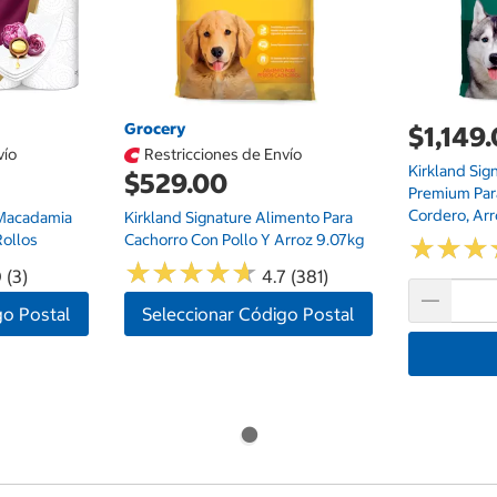
Grocery
$1,149
vío
Restricciones de Envío
Kirkland Sig
$529.00
Premium Par
Cordero, Arr
 Macadamia
Kirkland Signature Alimento Para
Rollos
Cachorro Con Pollo Y Arroz 9.07kg
★
★
★
★
★
★
★
★
★
★
★
★
★
★
★
★
 (3)
4.7 (381)
go Postal
Seleccionar Código Postal