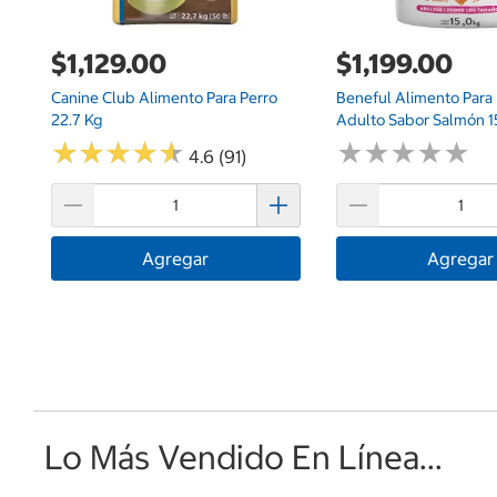
$1,129.00
$1,199.00
Canine Club Alimento Para Perro
Beneful Alimento Para 
22.7 Kg
Adulto Sabor Salmón 1
★
★
★
★
★
★
★
★
★
★
★
★
★
★
★
★
★
★
★
★
4.6 (91)
Agregar
Agregar
Lo Más Vendido En Línea...