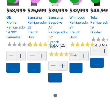
$58,999.00
$25,699.00
$39,999.00
$32,999.00
$48,999
GE
Samsung
Samsung
Whirlpool
Teka
Profile
Refrigerador
Bespoke
Refrigerador
Refrigerado
Refrigerador
32´
AI
21'
19'
19'/19''
French
Refrigerador
French
Duplex
Gemelos
Door
32'
Door
★
★
★
★
★
★
French
★
★
★
★
★
★
★
★
★
★
★
★
★
★
★
★
★
★
★
★
★
★
★
★
★
★
★
★
★
★
4.6 (25)
4.8 (4)
Door
★
★
★
★
★
★
★
★
★
★
4.1 (9)
Agrega
Agregar
Agregar
Agregar
Agregar