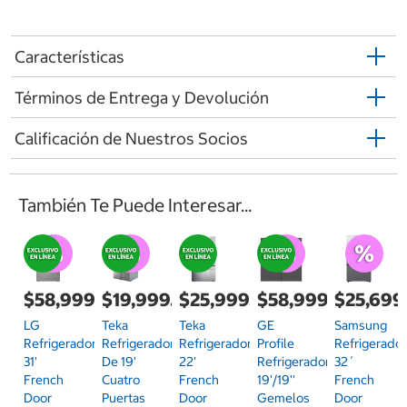
Características
Términos de Entrega y Devolución
Calificación de Nuestros Socios
También Te Puede Interesar...
$58,999.00
$19,999.00
$25,999.00
$58,999.00
$25,699
LG
Teka
Teka
GE
Samsung
Refrigerador
Refrigerador
Refrigerador
Profile
Refrigerado
31'
De 19'
22'
Refrigerador
32´
French
Cuatro
French
19'/19''
French
Door
Puertas
Door
Gemelos
Door