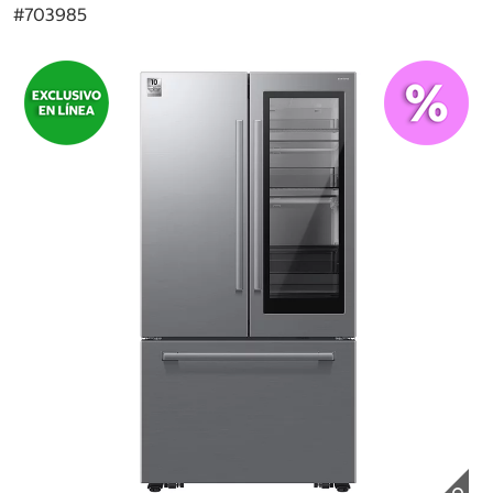
#
703985