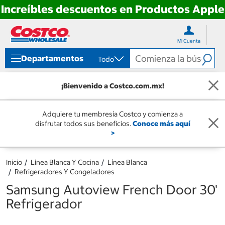
Increíbles descuentos en Productos Apple
Ir
Ir
directo
directo
Mi Cuenta
al
al
contenido
menú
Departamentos
Todo
de
navegación
¡Bienvenido a Costco.com.mx!
Adquiere tu membresía Costco y comienza a
disfrutar todos sus beneficios.
Conoce más aquí
>
Inicio
Línea Blanca Y Cocina
Línea Blanca
Refrigeradores Y Congeladores
Samsung Autoview French Door 30'
Refrigerador