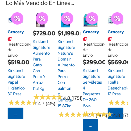
Lo Más Vendido En Línea...
Grocery
Grocery
Grocery
$729.00
$1,199.00
Kirkland
Kirkland
Restricciones
Restricciones
Restriccion
Signature
Signature
de
de
de
Alimento
Nature's
Envío
Envío
Envío
Para
Domain
$519.00
$299.00
$569.0
Gato
Alimento
Kirkland
Kirkland
Kirkland
Con
Para
Signature
Signature
Signature
Pollo Y
Perro
Papel
Servilletas
Toalla
Arroz
Con
Higiénico
4
Desechable
11.3 Kg
Salmón
30 Pzas
Paquetes
12 Pzas
Y
★
★
★
★
★
★
★
★
★
★
4.8 (1751)
De 260
Camote
★
★
★
★
★
★
★
★
★
★
★
★
★
★
★
★
4.7 (415)
Pzas
15.87kg
★
★
★
★
★
★
★
★
★
★
★
★
★
★
★
★
★
★
★
★
Seleccionar Código Postal
Selecci
4.8 (175)
4.7 (1107)
Seleccionar Código