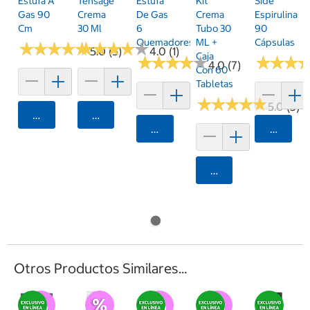
Estufa A
Tensage
Estufa
Kit
Side
Gas 90
Crema
De Gas
Crema
Espirulina
Cm
30 Ml
6
Tubo 30
90
Quemadores
ML +
Cápsulas
★
★
★
★
★
★
★
★
★
★
★
★
★
★
★
★
★
★
★
★
5.0 (5)
4.0 (1)
Caja
★
★
★
★
★
★
★
★
★
★
★
★
★
★
★
★
4.0 (7)
Con 60
Tabletas
★
★
★
★
★
★
★
★
★
★
5.0 (3)
Agregar
Agregar
Agregar
Agrega
Agregar
Otros Productos Similares...