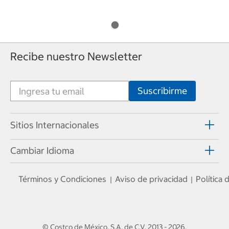
Recibe nuestro Newsletter
Sitios Internacionales
Cambiar Idioma
Términos y Condiciones
Aviso de privacidad
Política
|
|
© Costco de México, S.A. de C.V.
2013 - 2026
.