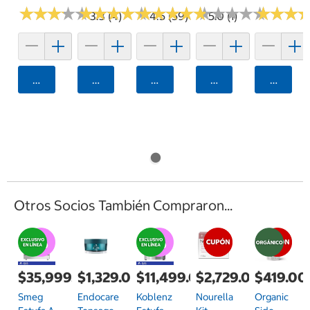
★
★
★
★
★
★
★
★
★
★
★
★
★
★
★
★
★
★
★
★
★
★
★
★
★
★
★
★
★
★
★
★
★
★
★
★
★
★
★
★
★
★
★
★
★
★
3.3 (4)
4.5 (59)
5.0 (1)
Agregar
Agregar
Agregar
Agregar
Agrega
Otros Socios También Compraron...
$35,999.00
$1,329.00
$11,499.00
$2,729.00
$419.00
Smeg
Endocare
Koblenz
Nourella
Organic