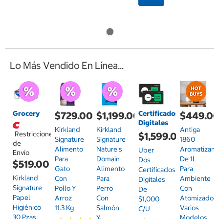
Lo Más Vendido En Línea...
Grocery
Certificados
$729.00
$1,199.00
$449.0
Digitales
Kirkland
Kirkland
Antiga
Restricciones
$1,599.00
Signature
Signature
1860
de
Alimento
Nature's
Aromatizant
Uber
Envío
Para
Domain
De 1L
Dos
$519.00
Gato
Alimento
Para
Certificados
Kirkland
Con
Para
Ambiente
Digitales
Signature
Pollo Y
Perro
Con
De
Papel
Arroz
Con
Atomizador,
$1,000
Higiénico
11.3 Kg
Salmón
Varios
C/u
30 Pzas
Y
Modelos