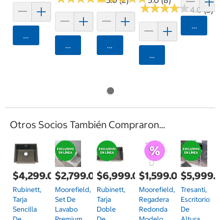
★
★
★
★
★
★
★
★
★
★
4.0 (3)
Agrega
Agregar
Agregar
Agregar
Agregar
Otros Socios También Compraron...
$4,299.00
$2,799.00
$6,999.00
$1,599.00
$5,999.
Rubinett,
Moorefield,
Rubinett,
Moorefield,
Tresanti,
Tarja
Set De
Tarja
Regadera
Escritorio
Sencilla
Lavabo
Doble
Redonda
De
De
Premium,
De
Modelo
Altura