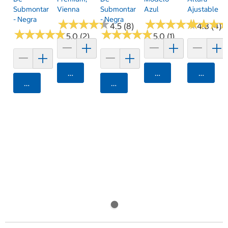
Submontar
Vienna
Submontar
Azul
Ajustable
- Negra
- Negra
★
★
★
★
★
★
★
★
★
★
★
★
★
★
★
★
★
★
★
★
★
★
★
★
★
★
4.5 (8)
4.8 (4)
★
★
★
★
★
★
★
★
★
★
★
★
★
★
★
★
★
★
★
★
5.0 (2)
5.0 (1)
Agregar
Agregar
Agrega
Agregar
Agregar