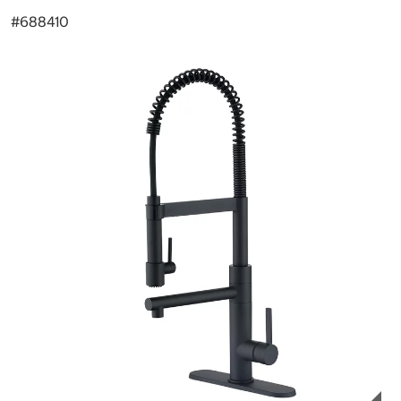
#
688410