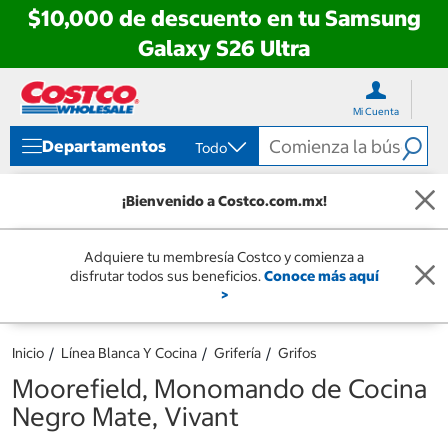
$10,000 de descuento en tu Samsung
Galaxy S26 Ultra
Ir
Ir
directo
directo
Mi Cuenta
al
al
contenido
menú
Departamentos
Todo
de
navegación
¡Bienvenido a Costco.com.mx!
Adquiere tu membresía Costco y comienza a
disfrutar todos sus beneficios.
Conoce más aquí
>
Inicio
Línea Blanca Y Cocina
Grifería
Grifos
Moorefield, Monomando de Cocina
Negro Mate, Vivant