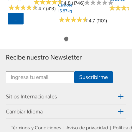
★
★
★
★
★
★
★
★
★
★
★
★
★
★
★
★
★
★
★
★
4.8 (1746)
Camote
★
★
★
★
★
★
★
★
★
★
★
★
★
★
★
★
4.7 (413)
15.87kg
★
★
★
★
★
★
★
★
★
★
Seleccionar Código Postal
4.7 (1101)
Recibe nuestro Newsletter
Sitios Internacionales
Cambiar Idioma
Términos y Condiciones
Aviso de privacidad
Política
|
|