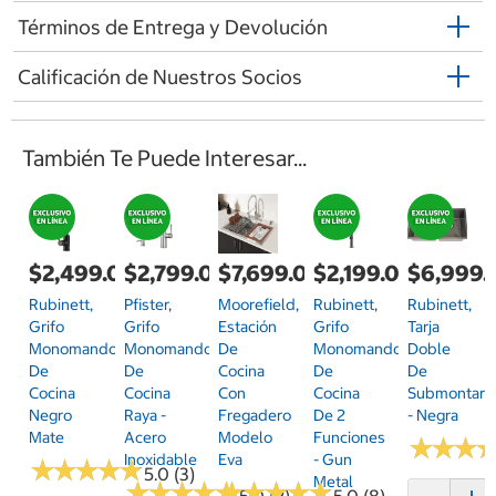
Términos de Entrega y Devolución
Calificación de Nuestros Socios
También Te Puede Interesar...
$2,499.00
$2,799.00
$7,699.00
$2,199.00
$6,999.
Rubinett,
Pfister,
Moorefield,
Rubinett,
Rubinett,
Grifo
Grifo
Estación
Grifo
Tarja
Monomando
Monomando
De
Monomando
Doble
De
De
Cocina
De
De
Cocina
Cocina
Con
Cocina
Submontar
Negro
Raya -
Fregadero
De 2
- Negra
Mate
Acero
Modelo
Funciones
★
★
★
★
★
★
Inoxidable
Eva
- Gun
★
★
★
★
★
★
★
★
★
★
5.0 (3)
Metal
★
★
★
★
★
★
★
★
★
★
★
★
★
★
★
★
★
★
★
★
5.0 (2)
5.0 (8)