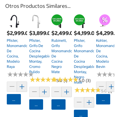
Otros Productos Similares...
$2,999.00
$3,899.00
$2,499.00
$4,199.00
$4,299.
Pfister,
Pfister,
Rubinett,
Pfister,
Kohler,
Monomando
Grifo De
Grifo
Grifo
Monomand
De
Cocina
Monomando
Monomando
De
Cocina,
Desplegable
De
De
Cocina,
Modelo
Montay,
Cocina
Cocina
Modelo
Raya
Cromo
Negro
Desplegable
Bevin
Pulido
Mate
Montay,
★
★
★
★
★
★
★
★
★
★
★
★
★
★
★
★
Negro
★
★
★
★
★
★
★
★
★
★
★
★
★
★
★
★
★
★
★
★
5.0 (1)
5.0 (3)
Mate
★
★
★
★
★
★
★
★
★
★
5.0 (1)
Agregar
Agrega
Agregar
Agregar
Agregar