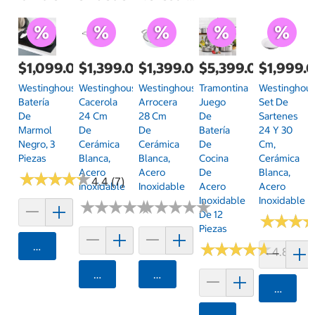
$1,099.00
$1,399.00
$1,399.00
$5,399.00
$1,999.
Westinghouse,
Westinghouse,
Westinghouse,
Tramontina
Westinghous
Batería
Cacerola
Arrocera
Juego
Set De
De
24 Cm
28 Cm
De
Sartenes
Marmol
De
De
Batería
24 Y 30
Negro, 3
Cerámica
Cerámica
De
Cm,
Piezas
Blanca,
Blanca,
Cocina
Cerámica
Acero
Acero
De
Blanca,
★
★
★
★
★
★
★
★
★
★
4.4 (7)
Inoxidable
Inoxidable
Acero
Acero
Inoxidable
Inoxidable
★
★
★
★
★
★
★
★
★
★
★
★
★
★
★
★
★
★
★
★
De 12
★
★
★
★
★
★
Piezas
Agregar
★
★
★
★
★
★
★
★
★
★
4.8 (6)
Agregar
Agregar
Agrega