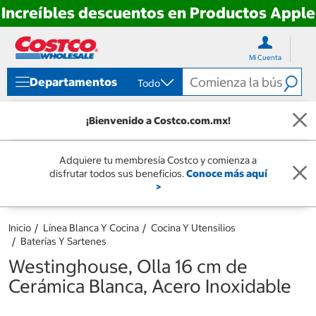
Increíbles descuentos en Productos Apple
Ir
Ir
directo
directo
Mi Cuenta
al
al
contenido
menú
Departamentos
Todo
de
navegación
¡Bienvenido a Costco.com.mx!
Adquiere tu membresía Costco y comienza a
disfrutar todos sus beneficios.
Conoce más aquí
>
Inicio
Línea Blanca Y Cocina
Cocina Y Utensilios
Baterías Y Sartenes
Westinghouse, Olla 16 cm de
Cerámica Blanca, Acero Inoxidable