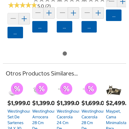
★
★
★
★
★
★
★
★
★
★
5.0 (2)
Agrega
Agregar
Agregar
Agregar
Agregar
Otros Productos Similares...
$1,999.00
$1,399.00
$1,399.00
$1,699.00
$2,499.
Westinghouse,
Westinghouse,
Westinghouse,
Westinghouse,
Maypet,
Set De
Arrocera
Cacerola
Cacerola
Cama
Sartenes
28 Cm
24 Cm
28 Cm
Minimalista
24 Y 30
De
De
De
Para