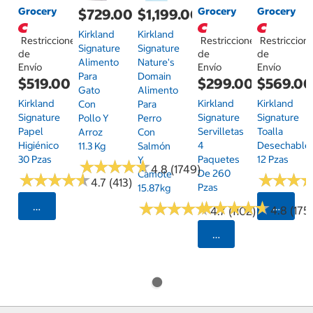
Grocery
Grocery
Grocery
$729.00
$1,199.00
Kirkland
Kirkland
Restricciones
Restricciones
Restriccion
Signature
Signature
de
de
de
Alimento
Nature's
Envío
Envío
Envío
Para
Domain
$519.00
$299.00
$569.0
Gato
Alimento
Kirkland
Kirkland
Kirkland
Con
Para
Signature
Signature
Signature
Pollo Y
Perro
Papel
Servilletas
Toalla
Arroz
Con
Higiénico
4
Desechable
11.3 Kg
Salmón
30 Pzas
Paquetes
12 Pzas
Y
★
★
★
★
★
★
★
★
★
★
4.8 (1749)
De 260
Camote
★
★
★
★
★
★
★
★
★
★
★
★
★
★
★
★
4.7 (413)
Pzas
15.87kg
★
★
★
★
★
★
★
★
★
★
★
★
★
★
★
★
★
★
★
★
Seleccionar Código Postal
Selecci
4.8 (175)
4.7 (1102)
Seleccionar Código