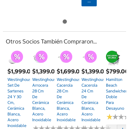
Agregar
Otros Socios También Compraron...
$1,999.00
$1,399.00
$1,699.00
$1,399.00
$799.0
Westinghouse,
Westinghouse,
Westinghouse,
Westinghouse,
Hamilton
Set De
Arrocera
Cacerola
Cacerola
Beach
Sartenes
28 Cm
28 Cm
24 Cm
Sandwicher
24 Y 30
De
De
De
Doble
Cm,
Cerámica
Cerámica
Cerámica
Para
Cerámica
Blanca,
Blanca,
Blanca,
Desayuno
Blanca,
Acero
Acero
Acero
★
★
★
★
★
★
Acero
Inoxidable
Inoxidable
Inoxidable
Inoxidable
★
★
★
★
★
★
★
★
★
★
★
★
★
★
★
★
★
★
★
★
★
★
★
★
★
★
★
★
★
★