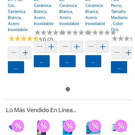
Cm,
Cerámica
Cerámica
Cerámica
Perro,
Cerámica
Blanca,
Blanca,
Blanca,
Tamaño
Blanca,
Acero
Acero
Acero
Mediano
Acero
Inoxidable
Inoxidable
Inoxidable
, Color
Inoxidable
Gris
★
★
★
★
★
★
★
★
★
★
★
★
★
★
★
★
★
★
★
★
★
★
★
★
★
★
★
★
★
★
★
★
★
★
★
★
★
★
★
★
★
★
★
★
★
★
5.0 (2)
Agregar
Agregar
Agregar
Agregar
Agrega
Lo Más Vendido En Línea...