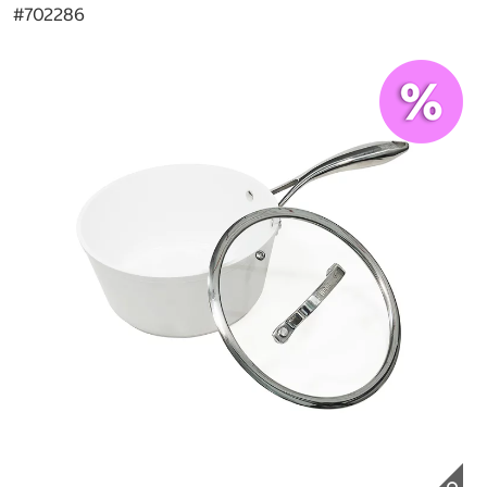
#
702286