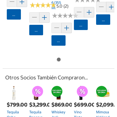
6/355
★
★
★
★
★
★
★
★
★
★
5.0 (2)
Ml
Agregar
★
★
★
★
★
★
★
★
★
★
Agrega
Agregar
Agregar
Agregar
Otros Socios También Compraron...
$799.00
$3,299.00
$869.00
$699.00
$2,099.
Tequila
Tequila
Whiskey
Vino
Mimosa