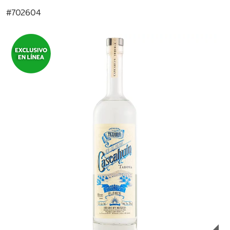
#
702604