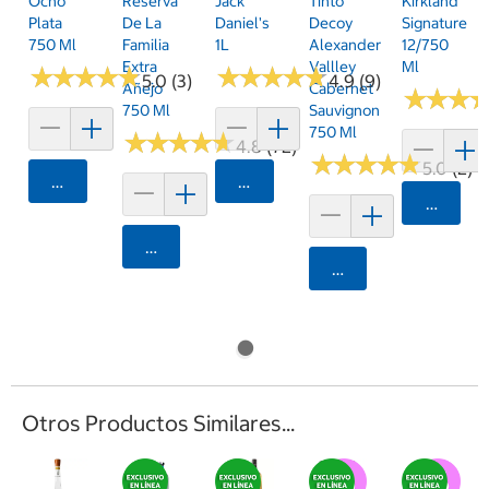
Ocho
Reserva
Jack
Tinto
Kirkland
Plata
De La
Daniel's
Decoy
Signature
750 Ml
Familia
1L
Alexander
12/750
Extra
Vallley
Ml
★
★
★
★
★
★
★
★
★
★
★
★
★
★
★
★
★
★
★
★
5.0 (3)
4.9 (9)
Añejo
Cabernet
★
★
★
★
★
★
750 Ml
Sauvignon
750 Ml
★
★
★
★
★
★
★
★
★
★
4.8 (72)
★
★
★
★
★
★
★
★
★
★
5.0 (2)
Agregar
Agregar
Agrega
Agregar
Agregar
Otros Productos Similares...