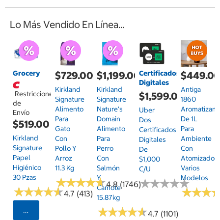
Lo Más Vendido En Línea...
Grocery
Certificados
$729.00
$1,199.00
$449.0
Digitales
Kirkland
Kirkland
Antiga
Restricciones
$1,599.00
Signature
Signature
1860
de
Alimento
Nature's
Aromatizant
Uber
Envío
Para
Domain
De 1L
Dos
$519.00
Gato
Alimento
Para
Certificados
Kirkland
Con
Para
Ambiente
Digitales
Signature
Pollo Y
Perro
Con
De
Papel
Arroz
Con
Atomizador,
$1,000
Higiénico
11.3 Kg
Salmón
Varios
C/u
30 Pzas
Y
Modelos
★
★
★
★
★
★
★
★
★
★
★
★
★
★
★
★
★
★
★
★
4.8 (1746)
Camote
★
★
★
★
★
★
★
★
★
★
★
★
★
★
★
★
4.7 (413)
15.87kg
★
★
★
★
★
★
★
★
★
★
Seleccionar Código Postal
4.7 (1101)