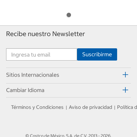
Recibe nuestro Newsletter
Sitios Internacionales
Cambiar Idioma
Términos y Condiciones
Aviso de privacidad
Política
|
|
© Costco de México, S.A. de C.V.
2013 - 2026
.