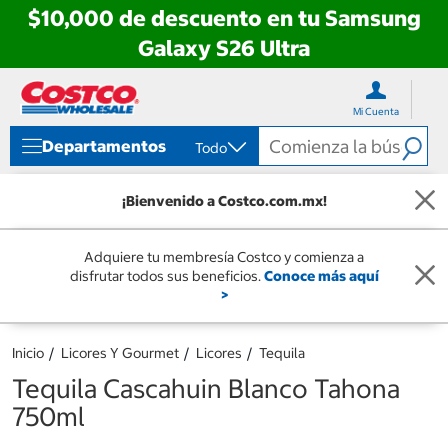
$10,000 de descuento en tu Samsung
Galaxy S26 Ultra
Ir
Ir
directo
directo
Mi Cuenta
al
al
contenido
menú
Departamentos
Todo
de
navegación
¡Bienvenido a Costco.com.mx!
Adquiere tu membresía Costco y comienza a
disfrutar todos sus beneficios.
Conoce más aquí
>
Inicio
Licores Y Gourmet
Licores
Tequila
Tequila Cascahuin Blanco Tahona
750ml