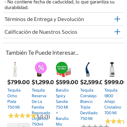
- No contiene fecha de caducidad, lo que garantiza su
durabilidad.
Términos de Entrega y Devolución
Calificación de Nuestros Socios
También Te Puede Interesar...
$799.00
$1,299.00
$599.00
$2,599.00
$999.0
Tequila
Tequila
Barullo
Tequila
Tequila
Ocho
Reserva
Spicy
Corralejo
1800
Plata
De La
Sandía
Blanco
Añejo
750 Ml
Familia
750 Ml
Triple
Cristalino
Reposado
+
Destilado
700 Ml
★
★
★
★
★
★
★
★
★
★
5.0 (3)
Orgánico
Barullo
750 Ml
★
★
★
★
★
★
750ml
Mix
★
★
★
★
★
★
★
★
★
★