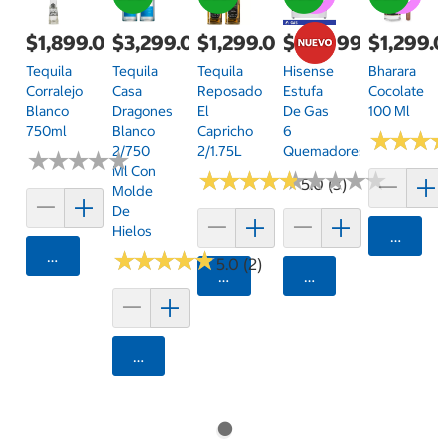
$1,899.00
$3,299.00
$1,299.00
$24,999.00
$1,299.
Tequila
Tequila
Tequila
Hisense
Bharara
Corralejo
Casa
Reposado
Estufa
Cocolate
Blanco
Dragones
El
De Gas
100 Ml
750ml
Blanco
Capricho
6
★
★
★
★
★
★
2/750
2/1.75L
Quemadores
★
★
★
★
★
★
★
★
★
★
Ml Con
★
★
★
★
★
★
★
★
★
★
★
★
★
★
★
★
★
★
★
★
5.0 (3)
Molde
De
Hielos
Agrega
Agregar
★
★
★
★
★
★
★
★
★
★
5.0 (2)
Agregar
Agregar
Agregar