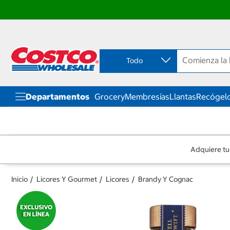
Ir
Ir
directo
directo
al
al
contenido
menú
Todo
de
navegación
Departamentos
Grocery
Membresías
Llantas
Recógelo
Adquiere tu
Inicio
Licores Y Gourmet
Licores
Brandy Y Cognac