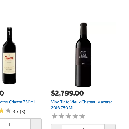
$
Vi
Pi
00
$2,799.00
rotos Crianza 750ml
Vino Tinto Vieux Chateau Mazerat
2016 750 Ml
★
★
★
★
3.7 (3)
★
★
★
★
★
★
★
★
★
★