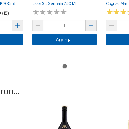
P 700ml
Licor St. Germain 750 Ml
Cognac Mart
★
★
★
★
★
★
★
★
★
★
★
★
★
★
★
★
 (15)
Agregar
on...