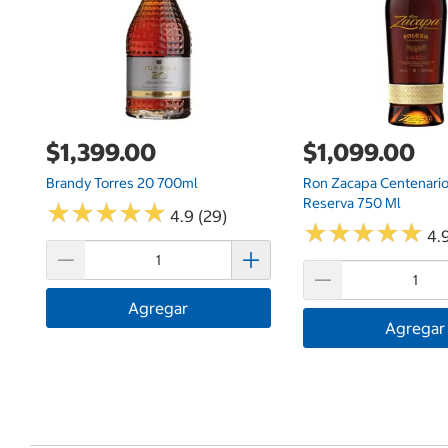
$1,399.00
$1,099.00
Brandy Torres 20 700ml
Ron Zacapa Centenario
Reserva 750 Ml
★
★
★
★
★
★
★
★
★
★
4.9 (29)
★
★
★
★
★
★
★
★
★
★
4.
Agregar
Agregar