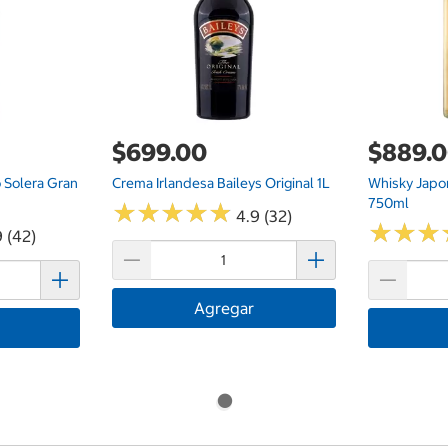
$699.00
$889.
 Solera Gran
Crema Irlandesa Baileys Original 1L
Whisky Japo
750ml
★
★
★
★
★
★
★
★
★
★
4.9 (32)
★
★
★
★
★
★
9 (42)
Agregar