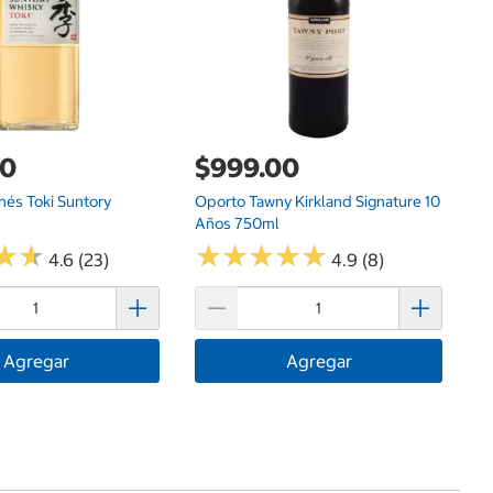
00
$999.00
nés Toki Suntory
Oporto Tawny Kirkland Signature 10
Años 750ml
★
★
★
★
★
★
★
★
★
★
★
★
★
★
4.6 (23)
4.9 (8)
Agregar
Agregar