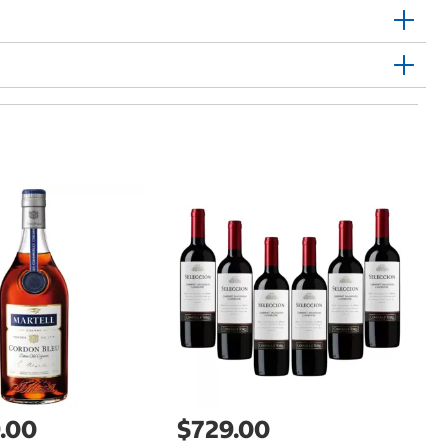
$
C
La
.00
$729.00