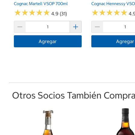
Cognac Martell VSOP 700ml
Cognac Hennessy VSO
★
★
★
★
★
★
★
★
★
★
★
★
★
★
★
★
★
★
★
★
4.9 (31)
4.9
Agregar
Agregar
Otros Socios También Comprar