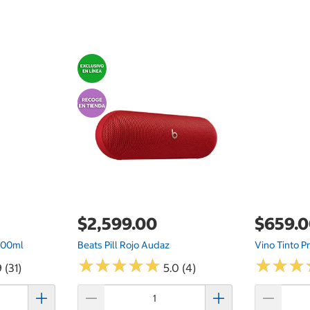
$2,599.00
$659.
700ml
Beats Pill Rojo Audaz
Vino Tinto P
★
★
★
★
★
★
★
★
★
★
★
★
★
★
★
★
 (31)
5.0 (4)