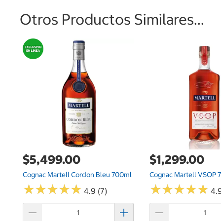
Otros Productos Similares...
$5,499.00
$1,299.00
Cognac Martell Cordon Bleu 700ml
Cognac Martell VSOP 
★
★
★
★
★
★
★
★
★
★
★
★
★
★
★
★
★
★
★
★
4.9 (7)
4.9