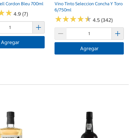
ell Cordon Bleu 700ml
Vino Tinto Seleccion Concha Y Toro
6/750ml
★
★
★
★
4.9 (7)
★
★
★
★
★
★
★
★
★
★
4.5 (342)
Agregar
Agregar
$
Wh