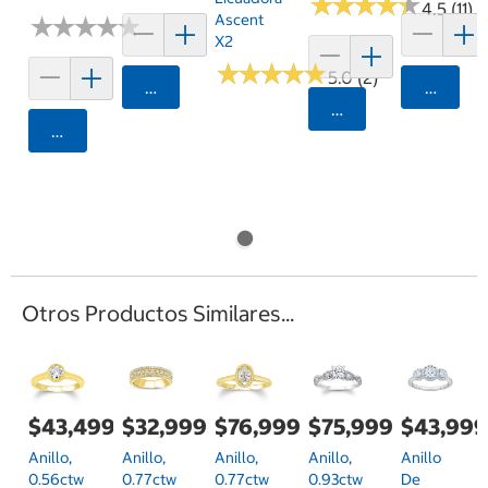
★
★
★
★
★
★
★
★
★
★
4.5 (11)
Ascent
★
★
★
★
★
★
★
★
★
★
X2
★
★
★
★
★
★
★
★
★
★
5.0 (2)
Agregar
Agrega
Agregar
Agregar
Otros Productos Similares...
$43,499.00
$32,999.00
$76,999.00
$75,999.00
$43,999
Anillo,
Anillo,
Anillo,
Anillo,
Anillo
0.56ctw
0.77ctw
0.77ctw
0.93ctw
De