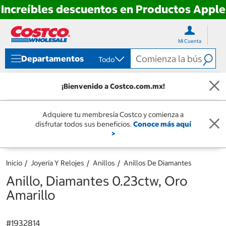
Increíbles descuentos en Productos Apple
Ir
Ir
directo
directo
Mi Cuenta
al
al
contenido
menú
Departamentos
Todo
de
navegación
¡Bienvenido a Costco.com.mx!
Adquiere tu membresía Costco y comienza a
disfrutar todos sus beneficios.
Conoce más aquí
>
Inicio
Joyería Y Relojes
Anillos
Anillos De Diamantes
Anillo, Diamantes 0.23ctw, Oro
Amarillo
#
1932814