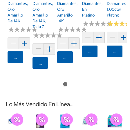
Diamantes,
Diamantes,
Diamantes,
Diamantes,
Diamantes
Oro
Oro
Oro
En
1.00ctw,
Amarillo
Amarillo
Amarillo
Platino
Platino
De 14K
De 14K,
14K
★
★
★
★
★
★
★
★
★
★
★
★
★
★
★
★
Talla 7
★
★
★
★
★
★
★
★
★
★
★
★
★
★
★
★
★
★
★
★
★
★
★
★
★
★
★
★
★
★
Agregar
Agrega
Agregar
Agregar
Agregar
Lo Más Vendido En Línea...