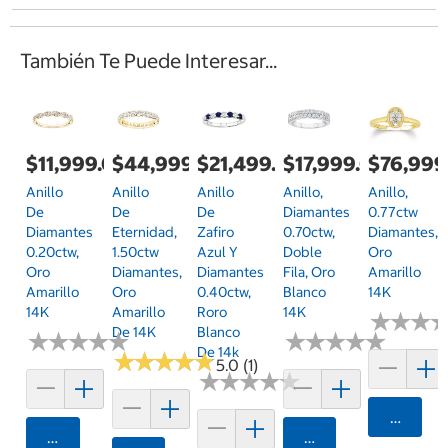
También Te Puede Interesar...
$11,999.00
$44,999.00
$21,499.00
$17,999.00
$76,999
Anillo
Anillo
Anillo
Anillo,
Anillo,
De
De
De
Diamantes
0.77ctw
Diamantes
Eternidad,
Zafiro
0.70ctw,
Diamantes,
0.20ctw,
1.50ctw
Azul Y
Doble
Oro
Oro
Diamantes,
Diamantes
Fila, Oro
Amarillo
Amarillo
Oro
0.40ctw,
Blanco
14K
14K
Amarillo
Roro
14K
★
★
★
★
★
★
De 14K
Blanco
★
★
★
★
★
★
★
★
★
★
★
★
★
★
★
★
★
★
★
★
De 14k
★
★
★
★
★
★
★
★
★
★
5.0 (1)
★
★
★
★
★
★
★
★
★
★
Agrega
Agregar
Agregar