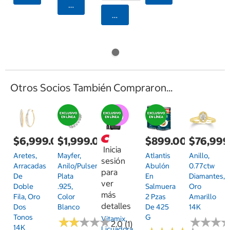
Agregar
Agregar
Otros Socios También Compraron...
$6,999.00
$1,999.00
$899.00
$76,999
Inicia
Aretes,
Mayfer,
Atlantis
Anillo,
sesión
Arracadas
Anilo/Pulsera
Abulón
0.77ctw
para
De
Plata
En
Diamantes,
ver
Doble
.925,
Salmuera
Oro
más
Fila, Oro
Color
2 Pzas
Amarillo
detalles
Dos
Blanco
De 425
14K
Tonos
G
Vitamix,
★
★
★
★
★
★
★
★
★
★
★
★
★
★
★
★
2.0 (1)
14K
Licuadora