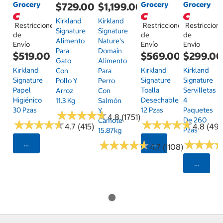
Grocery
Grocery
Grocery
$729.00
$1,199.00
Kirkland
Kirkland
Restricciones
Restricciones
Restriccion
Signature
Signature
de
de
de
Alimento
Nature's
Envío
Envío
Envío
Para
Domain
$519.00
$569.00
$299.0
Gato
Alimento
Kirkland
Kirkland
Kirkland
Con
Para
Signature
Signature
Signature
Pollo Y
Perro
Papel
Toalla
Servilletas
Arroz
Con
Higiénico
Desechable
4
11.3 Kg
Salmón
30 Pzas
12 Pzas
Paquetes
Y
★
★
★
★
★
★
★
★
★
★
4.8 (1751)
De 260
Camote
★
★
★
★
★
★
★
★
★
★
★
★
★
★
★
★
★
★
★
★
4.7 (415)
4.8 (497
Pzas
15.87kg
★
★
★
★
★
★
★
★
★
★
★
★
★
★
★
★
Seleccionar Código Postal
Seleccionar Código
4.7 (1108)
Selecci