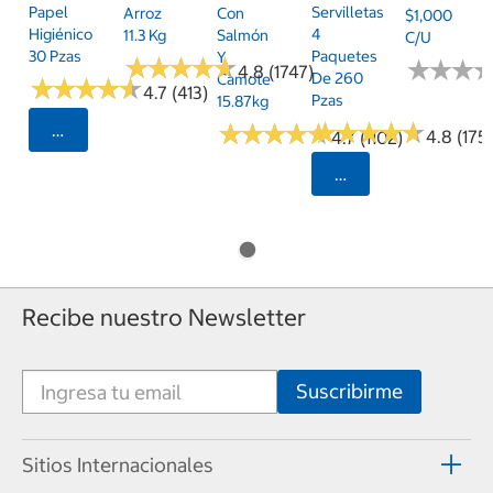
Papel
Servilletas
Arroz
Con
$1,000
Higiénico
4
11.3 Kg
Salmón
C/u
30 Pzas
Paquetes
Y
★
★
★
★
★
★
★
★
★
★
★
★
★
★
★
★
4.8 (1747)
De 260
Camote
★
★
★
★
★
★
★
★
★
★
4.7 (413)
Pzas
15.87kg
★
★
★
★
★
★
★
★
★
★
★
★
★
★
★
★
★
★
★
★
Seleccionar Código Postal
4.8 (175)
4.7 (1102)
Seleccionar Código
Recibe nuestro Newsletter
Sitios Internacionales