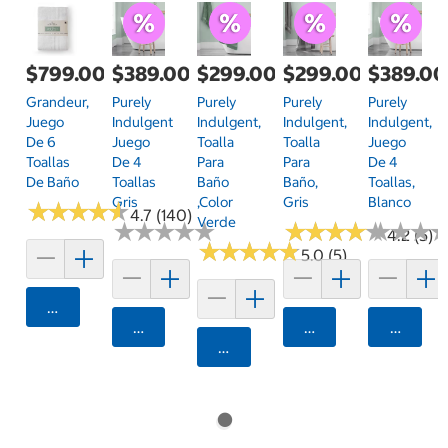
$799.00
$389.00
$299.00
$299.00
$389.00
Grandeur,
Purely
Purely
Purely
Purely
Juego
Indulgent
Indulgent,
Indulgent,
Indulgent,
De 6
Juego
Toalla
Toalla
Juego
Toallas
De 4
Para
Para
De 4
De Baño
Toallas
Baño
Baño,
Toallas,
Gris
,Color
Gris
Blanco
★
★
★
★
★
★
★
★
★
★
4.7 (140)
Verde
★
★
★
★
★
★
★
★
★
★
★
★
★
★
★
★
★
★
★
★
★
★
★
★
★
★
4.2 (5)
★
★
★
★
★
★
★
★
★
★
5.0 (5)
Agregar
Agregar
Agregar
Agrega
Agregar