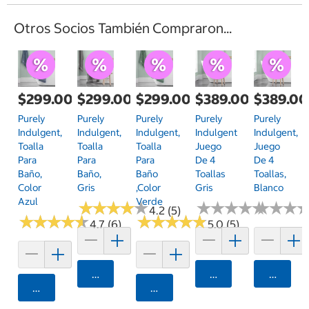
Otros Socios También Compraron...
$299.00
$299.00
$299.00
$389.00
$389.00
Purely
Purely
Purely
Purely
Purely
Indulgent,
Indulgent,
Indulgent,
Indulgent
Indulgent,
Toalla
Toalla
Toalla
Juego
Juego
Para
Para
Para
De 4
De 4
Baño,
Baño,
Baño
Toallas
Toallas,
Color
Gris
,Color
Gris
Blanco
Azul
Verde
★
★
★
★
★
★
★
★
★
★
★
★
★
★
★
★
★
★
★
★
★
★
★
★
★
★
4.2 (5)
★
★
★
★
★
★
★
★
★
★
★
★
★
★
★
★
★
★
★
★
4.7 (6)
5.0 (5)
Agregar
Agregar
Agrega
Agregar
Agregar