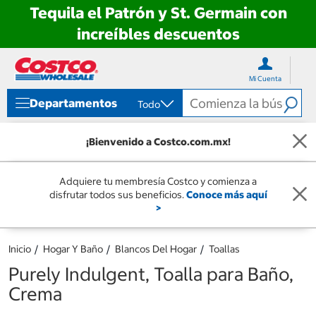
Tequila el Patrón y St. Germain con
increíbles descuentos
Ir
Ir
directo
directo
Mi Cuenta
al
al
contenido
menú
Departamentos
Todo
de
navegación
¡Bienvenido a Costco.com.mx!
Adquiere tu membresía Costco y comienza a
disfrutar todos sus beneficios.
Conoce más aquí
>
Inicio
Hogar Y Baño
Blancos Del Hogar
Toallas
Purely Indulgent, Toalla para Baño,
Crema