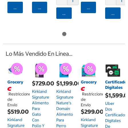
Agregar
Agregar
Agregar
Agregar
Agrega
Lo Más Vendido En Línea...
Grocery
Grocery
Certificado
$729.00
$1,199.00
Digitales
Kirkland
Kirkland
Restricciones
Restricciones
$1,599.
Signature
Signature
de
de
Alimento
Nature's
Uber
Envío
Envío
Para
Domain
Dos
$519.00
$299.00
Gato
Alimento
Certificados
Kirkland
Kirkland
Con
Para
Digitales
Signature
Signature
Pollo Y
Perro
De