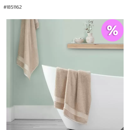
#
1851162