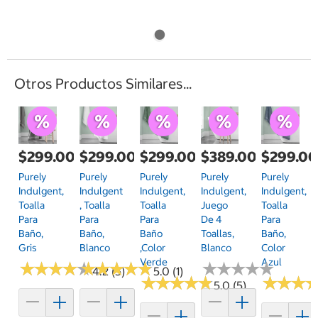
Otros Productos Similares...
$299.00
$299.00
$299.00
$389.00
$299.0
Purely
Purely
Purely
Purely
Purely
Indulgent,
Indulgent
Indulgent,
Indulgent,
Indulgent,
Toalla
, Toalla
Toalla
Juego
Toalla
Para
Para
Para
De 4
Para
Baño,
Baño,
Baño
Toallas,
Baño,
Gris
Blanco
,Color
Blanco
Color
Verde
Azul
★
★
★
★
★
★
★
★
★
★
★
★
★
★
★
★
★
★
★
★
★
★
★
★
★
★
★
★
★
★
4.2 (5)
5.0 (1)
★
★
★
★
★
★
★
★
★
★
★
★
★
★
★
★
5.0 (5)