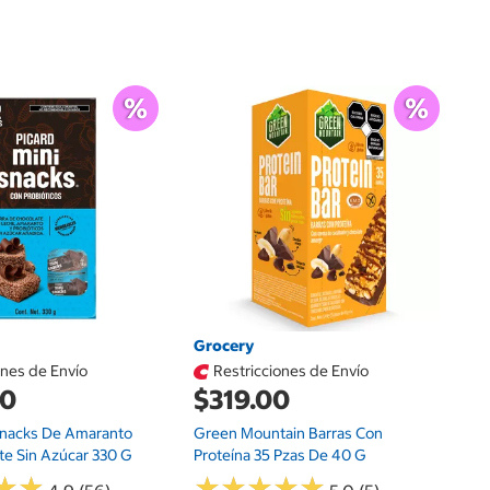
G
$
Sa
Grocery
ones de Envío
Restricciones de Envío
00
$319.00
 Snacks De Amaranto
Green Mountain Barras Con
te Sin Azúcar 330 G
Proteína 35 Pzas De 40 G
★
★
★
★
★
★
★
★
★
★
★
★
★
★