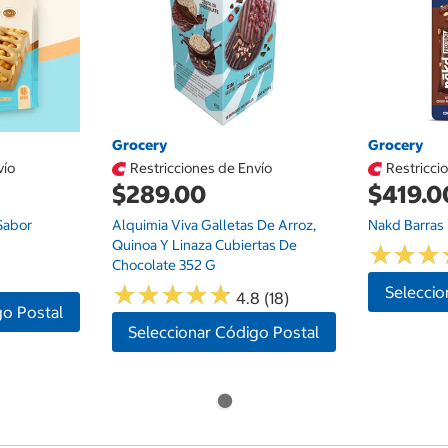
Grocery
Grocery
vío
Restricciones de Envío
Restricci
$289.00
$419.0
Sabor
Alquimia Viva Galletas De Arroz,
Nakd Barras 
Quinoa Y Linaza Cubiertas De
★
★
★
★
★
★
Chocolate 352 G
★
★
★
★
★
★
★
★
★
★
Seleccio
4.8 (18)
go Postal
Seleccionar Código Postal