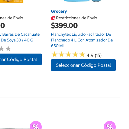
Grocery
ones de Envío
Restricciones de Envío
00
$399.00
y Barras De Cacahuate
Planchytex Líquido Facilitador De
 De Soya 30 / 40 G
Planchado 4 L Con Atomizador De
650 Ml
★
★
★
★
★
★
★
★
★
★
★
★
★
★
4.9 (15)
nar Código Postal
Seleccionar Código Postal
Ce