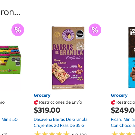
on...
Grocery
Grocery
vío
Restricciones de Envío
Restricci
$319.00
$249.
s Minis 50
Dasavena Barras De Granola
Picard Mini
Crujientes 20 Pzas De 35 G
Con Chocola
★
★
★
★
★
★
★
★
★
★
★
★
★
★
★
★