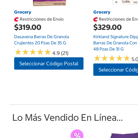
Grocery
Grocery
Restricciones de Envío
Restricciones de En
$319.00
$329.00
Dasavena Barras De Granola
Kirkland Signature Di
Crujientes 20 Pzas De 35 G
Barras De Granola Con
48 Pzas De 31 G
★
★
★
★
★
★
★
★
★
★
4.9 (21)
★
★
★
★
★
★
★
★
★
★
5.0
Seleccionar Código Postal
Seleccionar Códi
Lo Más Vendido En Línea...