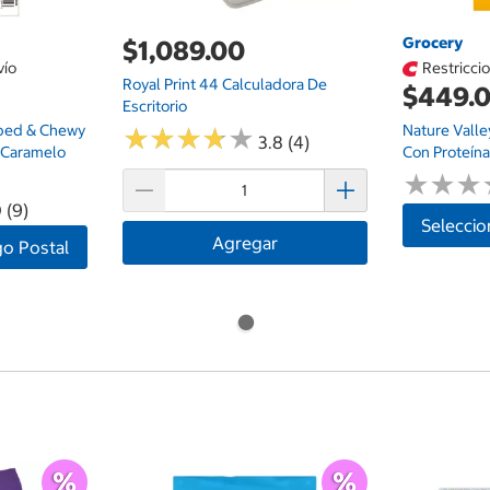
Grocery
$1,089.00
vío
Restricci
Royal Print 44 Calculadora De
$449.
Escritorio
pped & Chewy
Nature Valle
★
★
★
★
★
★
★
★
★
★
3.8 (4)
 Caramelo
Con Proteína
★
★
★
★
★
★
 (9)
Seleccio
Agregar
go Postal