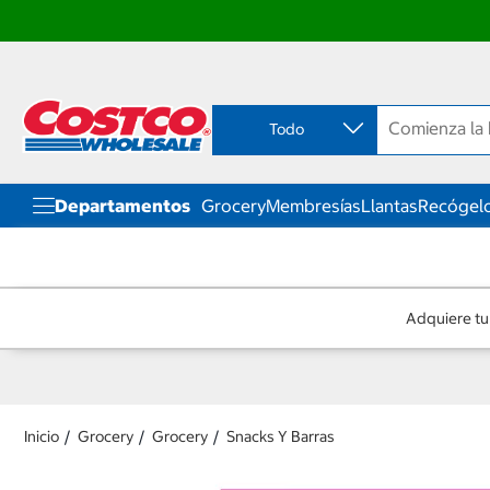
Ir
Ir
directo
directo
al
al
contenido
menú
Todo
de
navegación
Departamentos
Grocery
Membresías
Llantas
Recógelo
Adquiere tu
Inicio
Grocery
Grocery
Snacks Y Barras