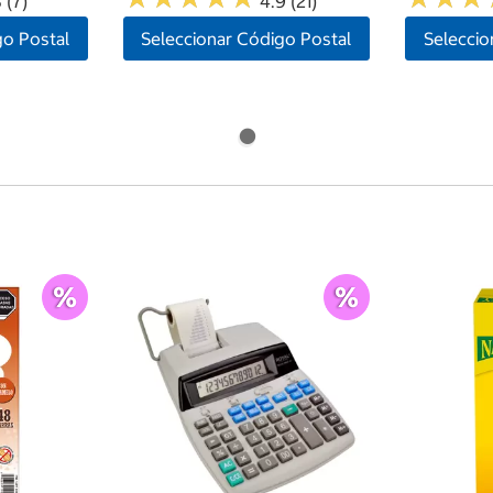
 (7)
4.9 (21)
go Postal
Seleccionar Código Postal
Seleccio