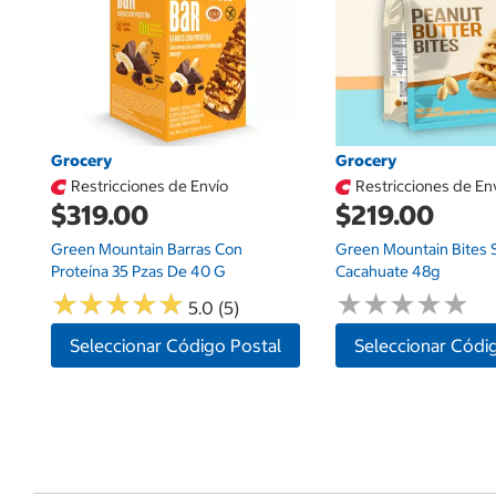
Grocery
Grocery
Restricciones de Envío
Restricciones de En
$319.00
$219.00
Green Mountain Barras Con
Green Mountain Bites 
Proteína 35 Pzas De 40 G
Cacahuate 48g
★
★
★
★
★
★
★
★
★
★
★
★
★
★
★
★
★
★
★
★
5.0 (5)
Seleccionar Código Postal
Seleccionar Códi