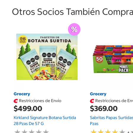
Otros Socios También Comprar
Grocery
Grocery
Restricciones de Envío
Restricciones de En
$499.00
$369.00
Kirkland Signature Botana Surtida
Sabritas Papas Surtida
28 Pzas De 57 G
Pzas
★
★
★
★
★
★
★
★
★
★
★
★
★
★
★
★
★
★
★
★