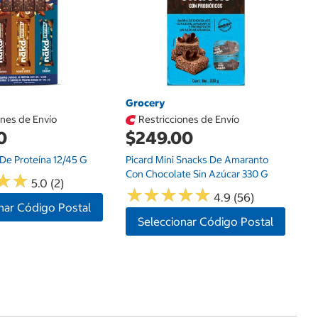
Fr
16
Grocery
ones de Envío
Restricciones de Envío
0
$249.00
De Proteína 12/45 G
Picard Mini Snacks De Amaranto
Con Chocolate Sin Azúcar 330 G
★
★
★
★
5.0 (2)
★
★
★
★
★
★
★
★
★
★
4.9 (56)
nar Código Postal
Seleccionar Código Postal