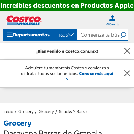
Increíbles descuentos en Productos Apple
Ir
Ir
directo
directo
Mi Cuenta
al
al
contenido
menú
Departamentos
Todo
de
navegación
¡Bienvenido a Costco.com.mx!
Adquiere tu membresía Costco y comienza a
disfrutar todos sus beneficios.
Conoce más aquí
>
Inicio
Grocery
Grocery
Snacks Y Barras
Grocery
Dasavena Barras de Granola