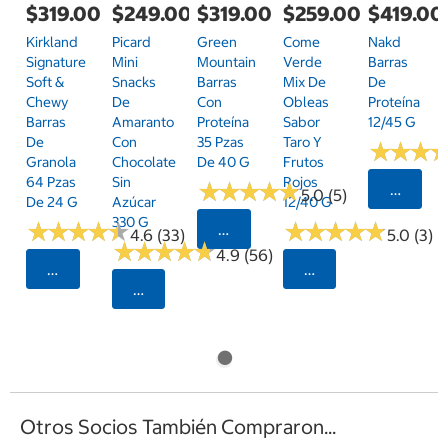
$319.00
$249.00
$319.00
$259.00
$419.00
Kirkland
Picard
Green
Come
Nakd
Signature
Mini
Mountain
Verde
Barras
Soft &
Snacks
Barras
Mix De
De
Chewy
De
Con
Obleas
Proteína
Barras
Amaranto
Proteína
Sabor
12/45 G
De
Con
35 Pzas
Taro Y
★
★
★
★
★
★
Granola
Chocolate
De 40 G
Frutos
64 Pzas
Sin
Rojos
★
★
★
★
★
★
★
★
★
★
Selecci
5.0 (5)
De 24 G
Azúcar
12/40 G
330 G
★
★
★
★
★
★
★
★
★
★
★
★
★
★
★
★
★
★
★
★
Seleccionar Código Postal
4.6 (33)
5.0 (3)
★
★
★
★
★
★
★
★
★
★
4.9 (56)
Seleccionar Código Postal
Seleccionar Código
Seleccionar Código Postal
Otros Socios También Compraron...