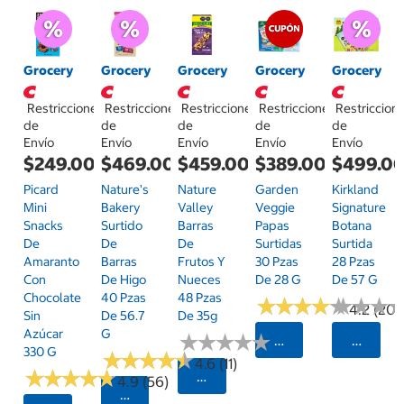
Grocery
Grocery
Grocery
Grocery
Grocery
Restricciones
Restricciones
Restricciones
Restricciones
Restriccion
de
de
de
de
de
Envío
Envío
Envío
Envío
Envío
$249.00
$469.00
$459.00
$389.00
$499.0
Picard
Nature's
Nature
Garden
Kirkland
Mini
Bakery
Valley
Veggie
Signature
Snacks
Surtido
Barras
Papas
Botana
De
De
De
Surtidas
Surtida
Amaranto
Barras
Frutos Y
30 Pzas
28 Pzas
Con
De Higo
Nueces
De 28 G
De 57 G
Chocolate
40 Pzas
48 Pzas
★
★
★
★
★
★
★
★
★
★
★
★
★
★
★
★
4.2 (20)
Sin
De 56.7
De 35g
Azúcar
G
★
★
★
★
★
★
★
★
★
★
Seleccionar Código
Selecci
330 G
★
★
★
★
★
★
★
★
★
★
4.6 (11)
★
★
★
★
★
★
★
★
★
★
Seleccionar Código Postal
4.9 (56)
Seleccionar Código Postal