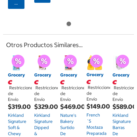
Seleccionar Código Postal
Otros Productos Similares...
Grocery
Grocery
Grocery
Grocery
Grocery
Restricciones
Restricciones
Restricciones
Restricciones
Restriccion
de
de
de
de
de
Envío
Envío
Envío
Envío
Envío
$149.00
$319.00
$329.00
$469.00
$589.00
French
Kirkland
Kirkland
Nature's
Kirkland
´s
Signature
Signature
Bakery
Signature
Mostaza
Soft &
Dipped
Surtido
Barras
Preparada
Chewy
&
De
De