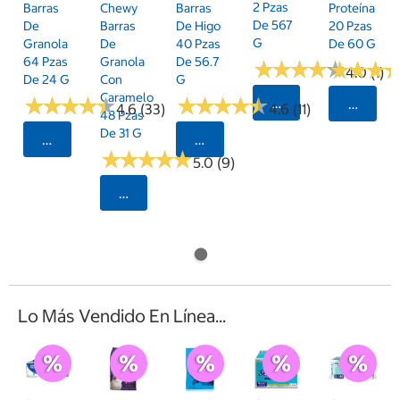
2 Pzas
Barras
Chewy
Barras
Proteína
De 567
De
Barras
De Higo
20 Pzas
G
Granola
De
40 Pzas
De 60 G
64 Pzas
Granola
De 56.7
★
★
★
★
★
★
★
★
★
★
★
★
★
★
★
★
4.0 (1)
De 24 G
Con
G
Caramelo
★
★
★
★
★
★
★
★
★
★
★
★
★
★
★
★
★
★
★
★
Seleccionar Código
Selecci
4.6 (33)
4.6 (11)
48 Pzas
De 31 G
Seleccionar Código Postal
Seleccionar Código Postal
★
★
★
★
★
★
★
★
★
★
5.0 (9)
Seleccionar Código Postal
Lo Más Vendido En Línea...