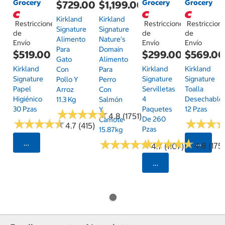
Grocery
Grocery
Grocery
$729.00
$1,199.00
Kirkland
Kirkland
Restricciones
Restricciones
Restriccion
Signature
Signature
de
de
de
Alimento
Nature's
Envío
Envío
Envío
Para
Domain
$519.00
$299.00
$569.0
Gato
Alimento
Kirkland
Kirkland
Kirkland
Con
Para
Signature
Signature
Signature
Pollo Y
Perro
Papel
Servilletas
Toalla
Arroz
Con
Higiénico
4
Desechable
11.3 Kg
Salmón
30 Pzas
Paquetes
12 Pzas
Y
★
★
★
★
★
★
★
★
★
★
4.8 (1751)
De 260
Camote
★
★
★
★
★
★
★
★
★
★
★
★
★
★
★
★
4.7 (415)
Pzas
15.87kg
★
★
★
★
★
★
★
★
★
★
★
★
★
★
★
★
★
★
★
★
Seleccionar Código Postal
Selecci
4.8 (175)
4.7 (1107)
Seleccionar Código