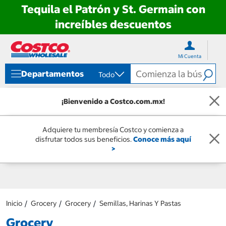
Tequila el Patrón y St. Germain con
increíbles descuentos
Ir
Ir
directo
directo
Mi Cuenta
al
al
contenido
menú
Departamentos
Todo
de
navegación
¡Bienvenido a Costco.com.mx!
Adquiere tu membresía Costco y comienza a
disfrutar todos sus beneficios.
Conoce más aquí
>
Inicio
Grocery
Grocery
Semillas, Harinas Y Pastas
Grocery