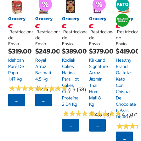
Grocery
Grocery
Grocery
Grocery
Grocery
Restricciones
Restricciones
Restricciones
Restricciones
Restriccion
de
de
de
de
de
Envío
Envío
Envío
Envío
Envío
$319.00
$249.00
$389.00
$379.00
$419.00
Idahoan
Royal
Kodiak
Kirkland
Healthy
Puré De
Arroz
Cakes
Signature
Brand
Papa
Basmati
Harina
Arroz
Galletas
1.47 Kg
4.5 Kg
Para Hot
Jazmín
Keto
Cakes
Thai
Con
★
★
★
★
★
★
★
★
★
★
★
★
★
★
★
★
★
★
★
★
4.5 (4)
4.9 (58)
Con
Hom
Chispas
Proteína
Mali 8
De
Seleccionar Código Postal
Seleccionar Código Postal
2.04 Kg
Kg
Chocolate
6 Pzas
★
★
★
★
★
★
★
★
★
★
★
★
★
★
★
★
★
★
★
★
4.6 (13)
4.7 (171)
De 40 G
★
★
★
★
★
★
Seleccionar Código Postal
Seleccionar Código
Selecci