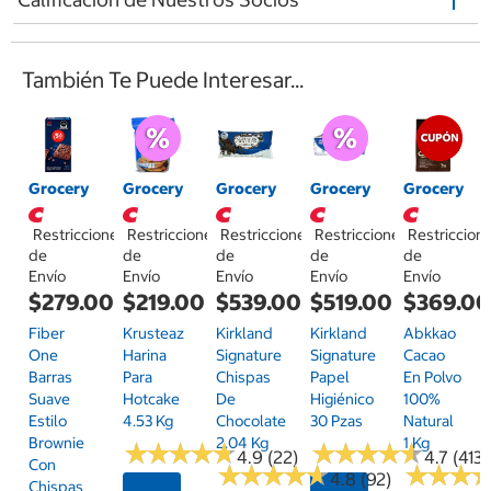
También Te Puede Interesar...
Grocery
Grocery
Grocery
Grocery
Grocery
Restricciones
Restricciones
Restricciones
Restricciones
Restriccion
de
de
de
de
de
Envío
Envío
Envío
Envío
Envío
$279.00
$219.00
$539.00
$519.00
$369.0
Fiber
Krusteaz
Kirkland
Kirkland
Abkkao
One
Harina
Signature
Signature
Cacao
Barras
Para
Chispas
Papel
En Polvo
Suave
Hotcake
De
Higiénico
100%
Estilo
4.53 Kg
Chocolate
30 Pzas
Natural
Brownie
2.04 Kg
1 Kg
★
★
★
★
★
★
★
★
★
★
★
★
★
★
★
★
★
★
★
★
4.9 (22)
4.7 (413)
Con
★
★
★
★
★
★
★
★
★
★
★
★
★
★
★
★
4.8 (92)
Chispas