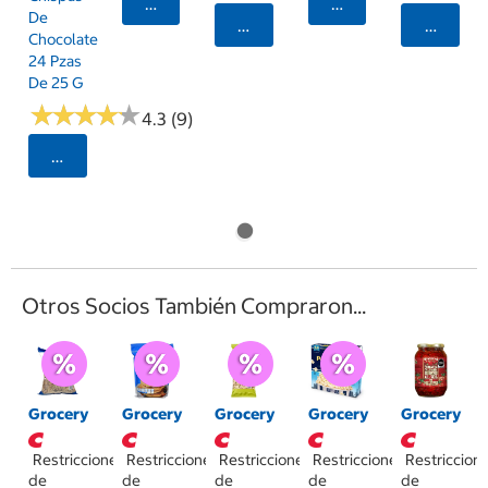
Seleccionar Código Postal
Seleccionar Código
De
Seleccionar Código Postal
Selecci
Chocolate
24 Pzas
De 25 G
★
★
★
★
★
★
★
★
★
★
4.3 (9)
Seleccionar Código Postal
Otros Socios También Compraron...
Grocery
Grocery
Grocery
Grocery
Grocery
Restricciones
Restricciones
Restricciones
Restricciones
Restriccion
de
de
de
de
de