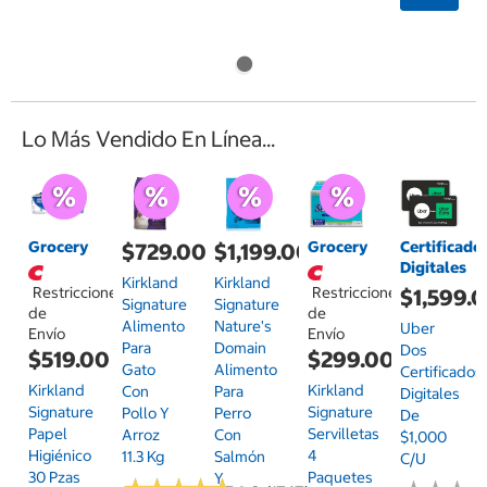
Lo Más Vendido En Línea...
Grocery
Grocery
Certificado
$729.00
$1,199.00
Digitales
Kirkland
Kirkland
Restricciones
Restricciones
$1,599.
Signature
Signature
de
de
Alimento
Nature's
Uber
Envío
Envío
Para
Domain
Dos
$519.00
$299.00
Gato
Alimento
Certificados
Kirkland
Kirkland
Con
Para
Digitales
Signature
Signature
Pollo Y
Perro
De
Papel
Servilletas
Arroz
Con
$1,000
Higiénico
4
11.3 Kg
Salmón
C/u
30 Pzas
Paquetes
Y