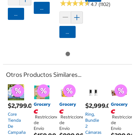
★
★
★
★
★
★
★
★
★
★
4.7 (1102)
Agregar
Agregar
Agregar
Otros Productos Similares...
Grocery
Grocery
Grocery
$2,799.00
$2,999.00
Core
Ring,
Restricciones
Restricciones
Restriccion
Tienda
Bundle
de
de
de
De
2
Envío
Envío
Envío
Campaña
Cámaras