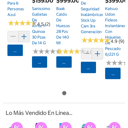
$159.00
$999.00
$399.0
Para 6
De
Sanissimo
Baak
Katsuo
Personas
Seguridad
Galletas
Caldo
Udon
Azul
Inalámbricas
De
De
Fideos
Stick Up
★
★
★
★
★
★
★
★
★
★
4.5 (2)
Arroz Y
Huesos
Instantáneo
Cam 3ra
Quinoa
28 Pzs
Con
Generación
30 Pzas
De 140
Hojuelas
★
★
★
★
★
★
★
★
★
★
4.9 (9)
De 14 G
Ml
De
Pescado
★
★
★
★
★
★
★
★
★
★
★
★
★
★
★
★
★
★
★
★
Agregar
4.0 (13)
6/221 G
★
★
★
★
★
★
Seleccionar Código Postal
Seleccionar Código Postal
Agregar
Selecci
Lo Más Vendido En Línea...