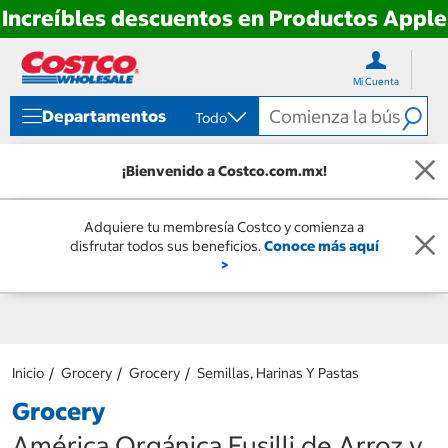
Increíbles descuentos en Productos Apple
Ir
Ir
directo
directo
Mi Cuenta
al
al
contenido
menú
Departamentos
Todo
de
navegación
¡Bienvenido a Costco.com.mx!
Adquiere tu membresía Costco y comienza a
disfrutar todos sus beneficios.
Conoce más aquí
>
Inicio
Grocery
Grocery
Semillas, Harinas Y Pastas
Grocery
América Orgánica Fusilli de Arroz y