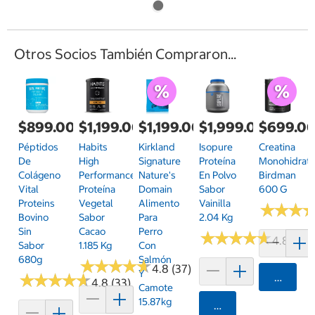
Otros Socios También Compraron...
$899.00
$1,199.00
$1,199.00
$1,999.00
$699.0
Péptidos
Habits
Kirkland
Isopure
Creatina
De
High
Signature
Proteína
Monohidrat
Colágeno
Performance
Nature's
En Polvo
Birdman
Vital
Proteína
Domain
Sabor
600 G
Proteins
Vegetal
Alimento
Vainilla
★
★
★
★
★
★
Bovino
Sabor
Para
2.04 Kg
Sin
Cacao
Perro
★
★
★
★
★
★
★
★
★
★
4.8 (145
Sabor
1.185 Kg
Con
680g
Salmón
★
★
★
★
★
★
★
★
★
★
4.8 (37)
Y
★
★
★
★
★
★
★
★
★
★
Agrega
4.8 (33)
Camote
15.87kg
Agregar