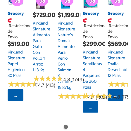
Grocery
Grocery
Grocery
$729.00
$1,199.00
Kirkland
Kirkland
Restricciones
Restricciones
Restriccion
Signature
Signature
de
de
de
Alimento
Nature's
Envío
Envío
Envío
Para
Domain
$519.00
$299.00
$569.0
Gato
Alimento
Kirkland
Kirkland
Kirkland
Con
Para
Signature
Signature
Signature
Pollo Y
Perro
Papel
Servilletas
Toalla
Arroz
Con
Higiénico
4
Desechable
11.3 Kg
Salmón
30 Pzas
Paquetes
12 Pzas
Y
★
★
★
★
★
★
★
★
★
★
4.8 (1749)
De 260
Camote
★
★
★
★
★
★
★
★
★
★
★
★
★
★
★
★
4.7 (413)
Pzas
15.87kg
★
★
★
★
★
★
★
★
★
★
★
★
★
★
★
★
★
★
★
★
Seleccionar Código Postal
Selecci
4.8 (175)
4.7 (1102)
Seleccionar Código