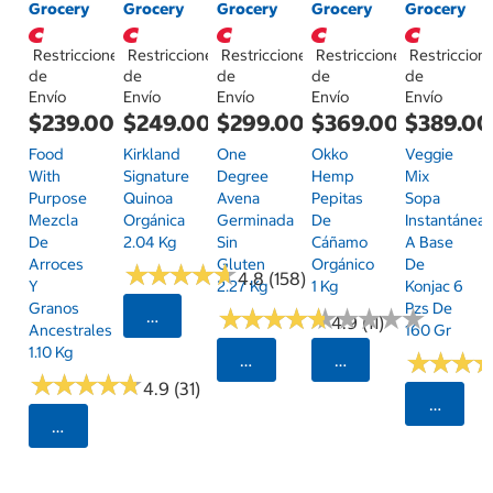
Grocery
Grocery
Grocery
Grocery
Grocery
Restricciones
Restricciones
Restricciones
Restricciones
Restriccion
de
de
de
de
de
Envío
Envío
Envío
Envío
Envío
$239.00
$249.00
$299.00
$369.00
$389.00
Food
Kirkland
One
Okko
Veggie
With
Signature
Degree
Hemp
Mix
Purpose
Quinoa
Avena
Pepitas
Sopa
Mezcla
Orgánica
Germinada
De
Instantánea
De
2.04 Kg
Sin
Cáñamo
A Base
Arroces
Gluten
Orgánico
De
★
★
★
★
★
★
★
★
★
★
4.8 (158)
Y
2.27 Kg
1 Kg
Konjac 6
Granos
Pzs De
★
★
★
★
★
★
★
★
★
★
★
★
★
★
★
★
★
★
★
★
Seleccionar Código Postal
4.9 (11)
Ancestrales
160 Gr
1.10 Kg
★
★
★
★
★
★
Seleccionar Código Postal
Seleccionar Código
★
★
★
★
★
★
★
★
★
★
4.9 (31)
Selecci
Seleccionar Código Postal