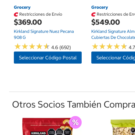
Grocery
Grocery
Restricciones de Envío
Restricciones de En
$369.00
$549.00
Kirkland Signature Nuez Pecana
Kirkland Signature Al
908 G
Cubiertas De Chocolate
★
★
★
★
★
★
★
★
★
★
★
★
★
★
★
★
★
★
★
★
4.6 (692)
4.
Seleccionar Código Postal
Seleccionar Códi
Otros Socios También Comprar