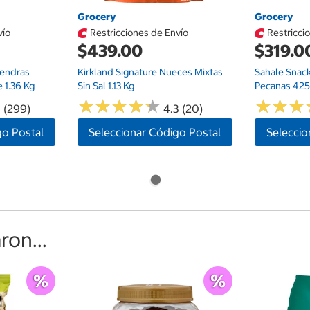
Grocery
Grocery
vío
Restricciones de Envío
Restricci
$439.00
$319.0
mendras
Kirkland Signature Nueces Mixtas
Sahale Snac
 1.36 Kg
Sin Sal 1.13 Kg
Pecanas 425
★
★
★
★
★
★
★
★
★
★
★
★
★
★
★
★
7 (299)
4.3 (20)
go Postal
Seleccionar Código Postal
Seleccio
on...