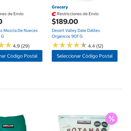
Grocery
ones de Envío
Restricciones de Envío
0
$189.00
ks Mezcla De Nueces
Desert Valley Date Dátiles
 G
Orgánicos 907 G
★
★
★
★
★
★
★
★
★
★
★
★
★
★
4.9 (29)
4.4 (12)
nar Código Postal
Seleccionar Código Postal
G
$