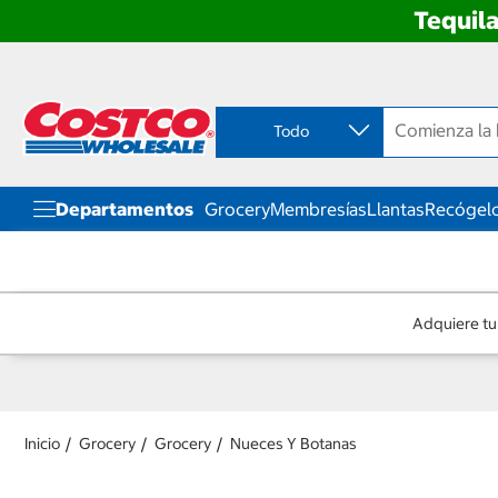
Tequila
Ir
Ir
directo
directo
al
al
contenido
menú
Todo
de
navegación
Departamentos
Grocery
Membresías
Llantas
Recógelo
Adquiere tu
Inicio
Grocery
Grocery
Nueces Y Botanas