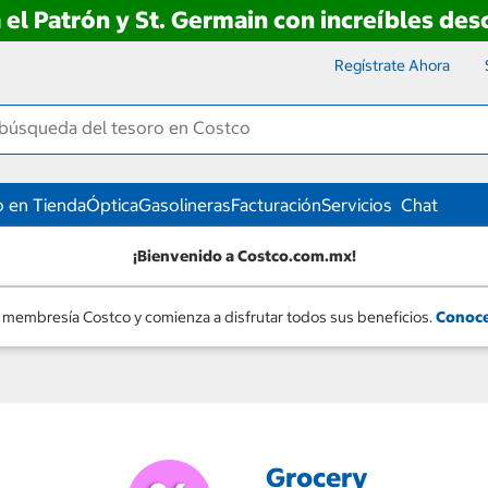
 el Patrón y St. Germain con increíbles de
Regístrate Ahora
 en Tienda
Óptica
Gasolineras
Facturación
Servicios
Chat
¡Bienvenido a Costco.com.mx!
 membresía Costco y comienza a disfrutar todos sus beneficios.
Conoce
Grocery