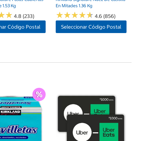
 1.53 Kg
En Mitades 1.36 Kg
★
★
★
★
★
★
★
★
★
★
★
★
★
★
4.8 (233)
4.6 (856)
nar Código Postal
Seleccionar Código Postal
$
An
Pa
Va