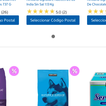
s 737 G
India Sin Sal 1.13 Kg
De Chocolate
★
★
★
★
★
★
★
★
★
★
★
★
★
★
★
★
 (26)
5.0 (2)
go Postal
Seleccionar Código Postal
Seleccio