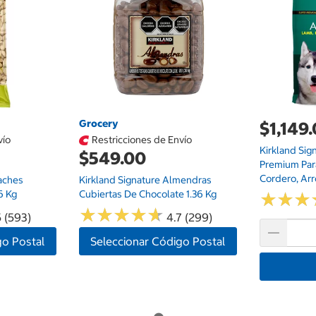
Grocery
$1,149
vío
Restricciones de Envío
Kirkland Sig
$549.00
Premium Par
Cordero, Arr
taches
Kirkland Signature Almendras
6 Kg
Cubiertas De Chocolate 1.36 Kg
★
★
★
★
★
★
★
★
★
★
★
★
★
★
★
★
5 (593)
4.7 (299)
go Postal
Seleccionar Código Postal