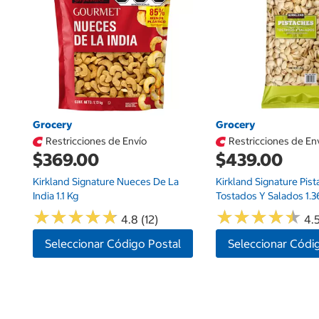
Grocery
Grocery
Restricciones de Envío
Restricciones de En
$369.00
$439.00
Kirkland Signature Nueces De La
Kirkland Signature Pis
India 1.1 Kg
Tostados Y Salados 1.3
★
★
★
★
★
★
★
★
★
★
★
★
★
★
★
★
★
★
★
★
4.8 (12)
4.
Seleccionar Código Postal
Seleccionar Códi