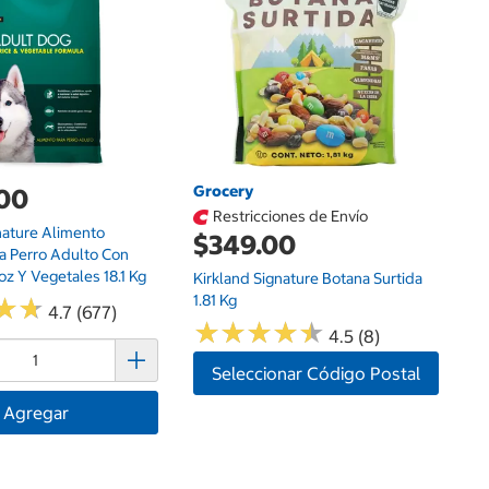
Gh
Br
K
Grocery
.00
Restricciones de Envío
nature Alimento
$349.00
a Perro Adulto Con
oz Y Vegetales 18.1 Kg
Kirkland Signature Botana Surtida
1.81 Kg
★
★
★
★
4.7 (677)
★
★
★
★
★
★
★
★
★
★
4.5 (8)
Seleccionar Código Postal
Agregar