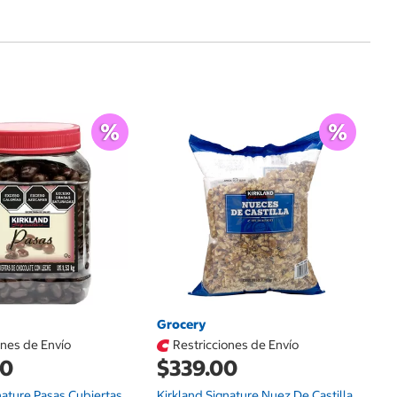
G
$
Ki
1.
Grocery
ones de Envío
Restricciones de Envío
00
$339.00
nature Pasas Cubiertas
Kirkland Signature Nuez De Castilla