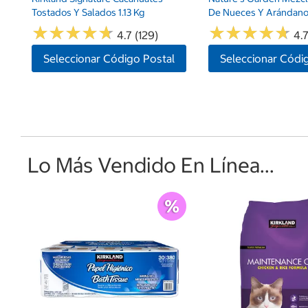
Tostados Y Salados 1.13 Kg
De Nueces Y Arándano
★
★
★
★
★
★
★
★
★
★
★
★
★
★
★
★
★
★
★
★
4.7 (129)
4.7
Seleccionar Código Postal
Seleccionar Códi
Lo Más Vendido En Línea...