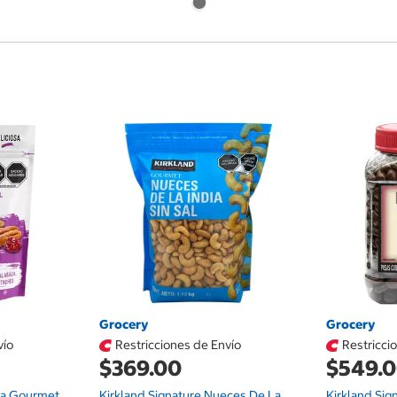
Grocery
Grocery
vío
Restricciones de Envío
Restricci
$369.00
$549.
la Gourmet
Kirkland Signature Nueces De La
Kirkland Sig