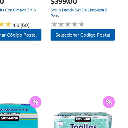
00
$399.00
uits Con Omega 3 Y 6
Scrub Daddy Set De Limpieza 6
Pzas
★
★
★
★
★
★
★
★
★
★
★
★
★
★
4.8 (60)
nar Código Postal
Seleccionar Código Postal
Ce
$
Ub
$1