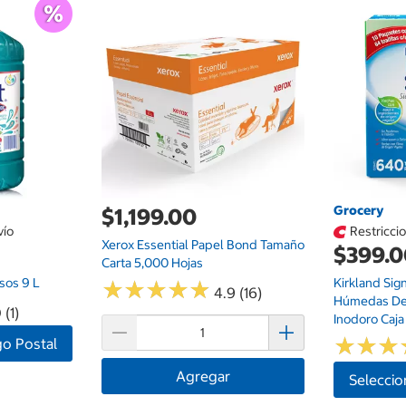
Grocery
$1,199.00
vío
Restricci
Xerox Essential Papel Bond Tamaño
$399.
Carta 5,000 Hojas
sos 9 L
Kirkland Sign
★
★
★
★
★
★
★
★
★
★
4.9 (16)
Húmedas De
 (1)
Inodoro Caja
★
★
★
★
★
★
go Postal
Agregar
Seleccio