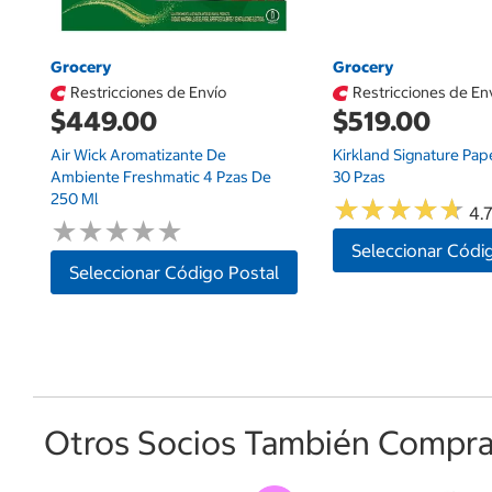
Grocery
Grocery
Restricciones de Envío
Restricciones de En
$449.00
$519.00
Air Wick Aromatizante De
Kirkland Signature Pap
Ambiente Freshmatic 4 Pzas De
30 Pzas
250 Ml
★
★
★
★
★
★
★
★
★
★
4.7
★
★
★
★
★
★
★
★
★
★
Seleccionar Códi
Seleccionar Código Postal
Otros Socios También Comprar