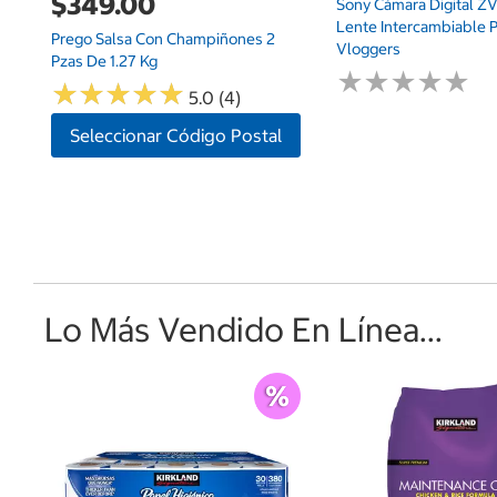
$349.00
Sony Cámara Digital Z
Lente Intercambiable P
Prego Salsa Con Champiñones 2
Vloggers
Pzas De 1.27 Kg
★
★
★
★
★
★
★
★
★
★
★
★
★
★
★
★
★
★
★
★
5.0 (4)
Seleccionar Código Postal
Lo Más Vendido En Línea...