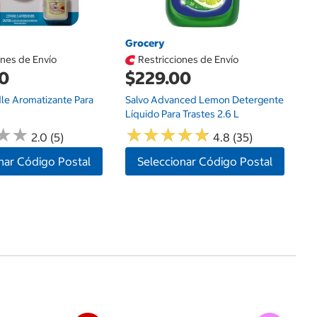
Grocery
ones de Envío
Restricciones de Envío
00
$229.00
le Aromatizante Para
Salvo Advanced Lemon Detergente
Líquido Para Trastes 2.6 L
★
★
★
★
★
★
★
★
★
★
★
★
★
★
2.0 (5)
4.8 (35)
nar Código Postal
Seleccionar Código Postal