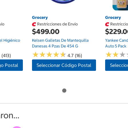
Grocery
Grocery
vío
Restricciones de Envío
Restricci
$499.00
$229.
el Higiénico
Kelsen Galletas De Mantequilla
Yankee Cand
Danesas 4 Pzas De 454 G
Auto 5 Pack
★
★
★
★
★
★
★
★
★
★
★
★
★
★
★
★
 (413)
4.7 (16)
go Postal
Seleccionar Código Postal
Seleccio
on...