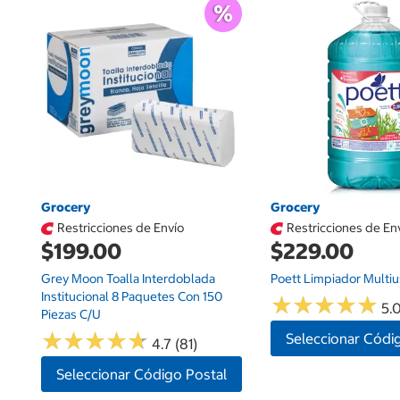
Grocery
Grocery
Restricciones de Envío
Restricciones de En
$199.00
$229.00
Grey Moon Toalla Interdoblada
Poett Limpiador Multiu
Institucional 8 Paquetes Con 150
★
★
★
★
★
★
★
★
★
★
5.0
Piezas C/u
★
★
★
★
★
★
★
★
★
★
Seleccionar Códi
4.7 (81)
Seleccionar Código Postal