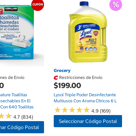
G
$
Sc
Grocery
ones de Envío
Restricciones de Envío
00
$199.00
ature Toallitas
Lysol Triple Poder Desinfectante
sechables En El
Multiusos Con Aroma Cítricos 6 L
 Con 640 Toallitas
★
★
★
★
★
★
★
★
★
★
4.9 (169)
★
★
★
★
4.7 (834)
Seleccionar Código Postal
nar Código Postal