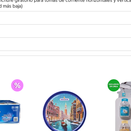
hufe giratorio para tomas de corriente horizontales y vertica
d más baja)