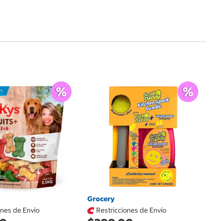
$
Sh
T
Grocery
ones de Envío
Restricciones de Envío