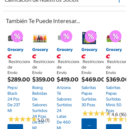
También Te Puede Interesar...
Grocery
Grocery
Grocery
Grocery
Grocery
Restricciones
Restricciones
Restricciones
Restricciones
Restriccion
de
de
de
de
de
Envío
Envío
Envío
Envío
Envío
$289.00
$359.00
$419.00
$469.00
$369.0
Pepsi
Boing
Arizona
Sabritas
Sabritas
Black
Bebidas
Té
Papas
Papas
24 Pzs
De
Sabores
Surtidas
Surtidas
De 237
Sabores
Surtidos
30 Pzas
Minis 50
Ml
Surtidos
24
Pzas
★
★
★
★
★
★
★
★
★
★
4.6 (16)
24 Pzas
Latas
★
★
★
★
★
★
★
★
★
★
★
★
★
★
★
★
5.0 (1)
De 237
De 460
Seleccionar Código
Ml
Ml