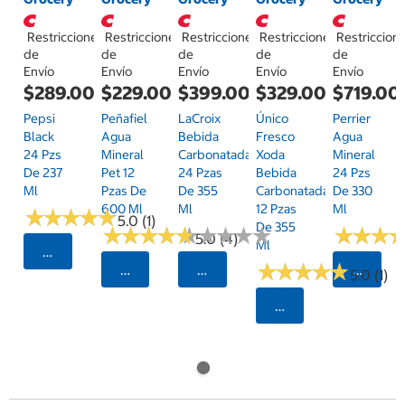
Restricciones
Restricciones
Restricciones
Restricciones
Restriccion
de
de
de
de
de
Envío
Envío
Envío
Envío
Envío
$289.00
$229.00
$399.00
$329.00
$719.00
Pepsi
Peñafiel
LaCroix
Único
Perrier
Black
Agua
Bebida
Fresco
Agua
24 Pzs
Mineral
Carbonatada
Xoda
Mineral
De 237
Pet 12
24 Pzas
Bebida
24 Pzs
Ml
Pzas De
De 355
Carbonatada
De 330
600 Ml
Ml
12 Pzas
Ml
★
★
★
★
★
★
★
★
★
★
5.0 (1)
De 355
★
★
★
★
★
★
★
★
★
★
★
★
★
★
★
★
★
★
★
★
★
★
★
★
★
★
5.0 (4)
Ml
Seleccionar Código Postal
★
★
★
★
★
★
★
★
★
★
Seleccionar Código Postal
Seleccionar Código Postal
Selecci
5.0 (1)
Seleccionar Código