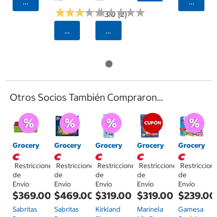
Seleccionar Código Postal
Selecci
★
★
★
★
★
★
★
★
★
★
★
★
★
★
★
★
★
★
★
★
3.0 (2)
Seleccionar Código Postal
Seleccionar Código Postal
Otros Socios También Compraron...
Grocery
Grocery
Grocery
Grocery
Grocery
Restricciones
Restricciones
Restricciones
Restricciones
Restriccion
de
de
de
de
de
Envío
Envío
Envío
Envío
Envío
$369.00
$469.00
$319.00
$319.00
$239.00
Sabritas
Sabritas
Kirkland
Marinela
Gamesa