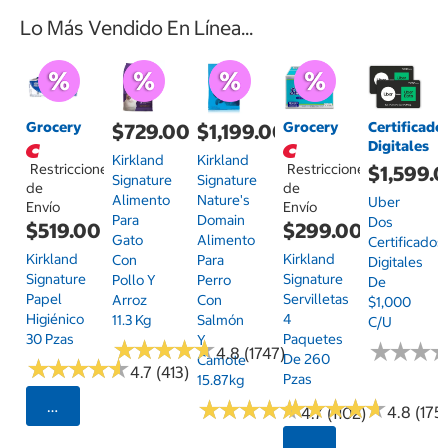
Lo Más Vendido En Línea...
Grocery
Grocery
Certificado
$729.00
$1,199.00
Digitales
Kirkland
Kirkland
Restricciones
Restricciones
$1,599.
Signature
Signature
de
de
Alimento
Nature's
Uber
Envío
Envío
Para
Domain
Dos
$519.00
$299.00
Gato
Alimento
Certificados
Kirkland
Kirkland
Con
Para
Digitales
Signature
Signature
Pollo Y
Perro
De
Papel
Servilletas
Arroz
Con
$1,000
Higiénico
4
11.3 Kg
Salmón
C/u
30 Pzas
Paquetes
Y
★
★
★
★
★
★
★
★
★
★
★
★
★
★
★
★
4.8 (1747)
De 260
Camote
★
★
★
★
★
★
★
★
★
★
4.7 (413)
Pzas
15.87kg
★
★
★
★
★
★
★
★
★
★
★
★
★
★
★
★
★
★
★
★
Seleccionar Código Postal
4.8 (175)
4.7 (1102)
Seleccionar Código