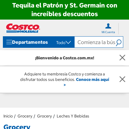
Tequila el Patrón y St. Germain con
increíbles descuentos
Ir
Ir
directo
directo
Mi Cuenta
al
al
contenido
menú
Departamentos
Todo
de
navegación
¡Bienvenido a Costco.com.mx!
Adquiere tu membresía Costco y comienza a
disfrutar todos sus beneficios.
Conoce más aquí
>
Inicio
Grocery
Grocery
Leches Y Bebidas
Grocery