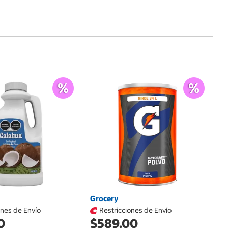
G
$
Z
Co
Grocery
ones de Envío
Restricciones de Envío
0
$589.00