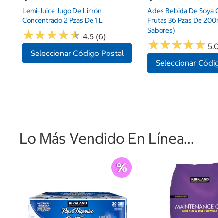
Lemi-Juice Jugo De Limón
Ades Bebida De Soya 
Concentrado 2 Pzas De 1 L
Frutas 36 Pzas De 200m
Sabores)
★
★
★
★
★
★
★
★
★
★
4.5 (6)
★
★
★
★
★
★
★
★
★
★
5.0
Seleccionar Código Postal
Seleccionar Códi
Lo Más Vendido En Línea...