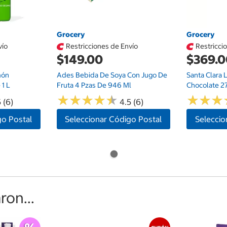
Grocery
Grocery
vío
Restricciones de Envío
Restricci
$149.00
$369.
món
Ades Bebida De Soya Con Jugo De
Santa Clara
1 L
Fruta 4 Pzas De 946 Ml
Chocolate 2
★
★
★
★
★
★
★
★
★
★
★
★
★
★
★
★
 (6)
4.5 (6)
go Postal
Seleccionar Código Postal
Seleccio
on...