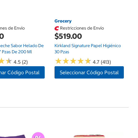
Grocery
ones de Envío
Restricciones de Envío
00
$519.00
 Leche Sabor Helado De
Kirkland Signature Papel Higiénico
7 Pzas De 200 Ml
30 Pzas
★
★
★
★
★
★
★
★
★
★
★
★
★
★
4.5 (2)
4.7 (413)
nar Código Postal
Seleccionar Código Postal
G