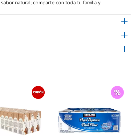
 sabor natural; comparte con toda tu familia y
G
$
Sv
So