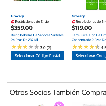
Grocery
Grocery
Restricciones de Envío
Restricciones de En
$359.00
$119.00
Boing Bebidas De Sabores Surtidos
Lemi-Juice Jugo De Li
24 Pzas De 237 Ml
Concentrado 2 Pzas De 
★
★
★
★
★
★
★
★
★
★
★
★
★
★
★
★
★
★
★
★
3.0 (2)
4.5
Seleccionar Código Postal
Seleccionar Códi
Otros Socios También Comprar