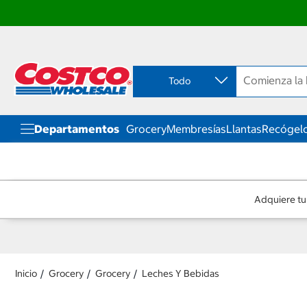
Ir
Ir
directo
directo
al
al
contenido
menú
Todo
de
navegación
Departamentos
Grocery
Membresías
Llantas
Recógelo
Adquiere tu
Inicio
Grocery
Grocery
Leches Y Bebidas