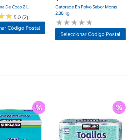
ma De Coco 2 L
Gatorade En Polvo Sabor Moras
2.38 Kg
★
★
★
★
5.0 (2)
★
★
★
★
★
★
★
★
★
★
nar Código Postal
Seleccionar Código Postal
Ce
$
Ub
$1