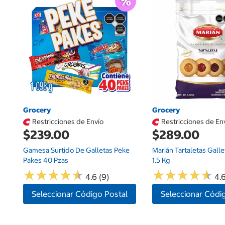
Grocery
Grocery
Restricciones de Envío
Restricciones de En
$239.00
$289.00
Gamesa Surtido De Galletas Peke
Marián Tartaletas Gall
Pakes 40 Pzas
1.5 Kg
★
★
★
★
★
★
★
★
★
★
★
★
★
★
★
★
★
★
★
★
4.6 (9)
4.
Seleccionar Código Postal
Seleccionar Códi