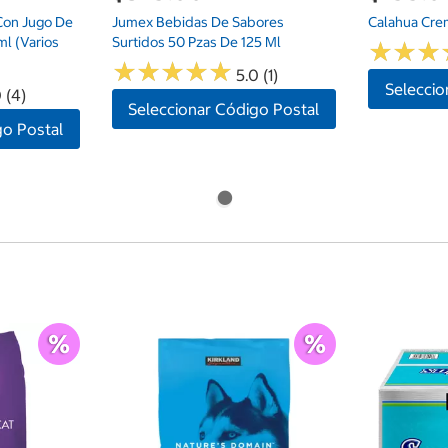
Con Jugo De
Jumex Bebidas De Sabores
Calahua Cre
l (Varios
Surtidos 50 Pzas De 125 Ml
★
★
★
★
★
★
★
★
★
★
★
★
★
★
★
★
5.0 (1)
Seleccio
 (4)
Seleccionar Código Postal
go Postal