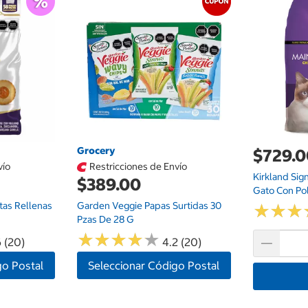
Grocery
$729.
vío
Restricciones de Envío
Kirkland Sig
$389.00
Gato Con Pol
etas Rellenas
Garden Veggie Papas Surtidas 30
★
★
★
★
★
★
Pzas De 28 G
★
★
★
★
★
★
★
★
★
★
6 (20)
4.2 (20)
go Postal
Seleccionar Código Postal