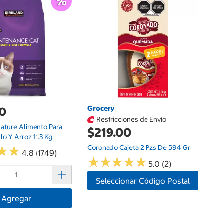
$
Do
1
Grocery
00
Restricciones de Envío
nature Alimento Para
$219.00
lo Y Arroz 11.3 Kg
Coronado Cajeta 2 Pzs De 594 Gr
★
★
★
★
4.8 (1749)
★
★
★
★
★
★
★
★
★
★
5.0 (2)
Seleccionar Código Postal
Agregar