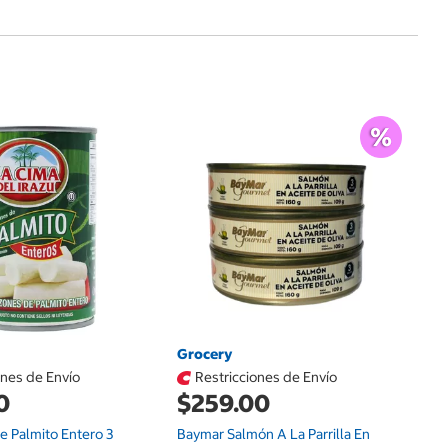
G
$
Vi
Ol
Grocery
ones de Envío
Restricciones de Envío
0
$259.00
e Palmito Entero 3
Baymar Salmón A La Parrilla En