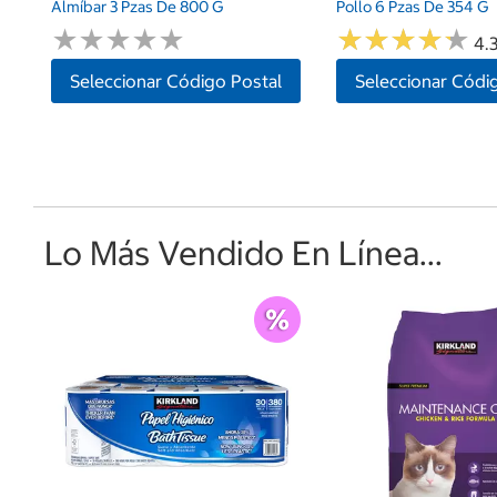
Almíbar 3 Pzas De 800 G
Pollo 6 Pzas De 354 G
★
★
★
★
★
★
★
★
★
★
★
★
★
★
★
★
★
★
★
★
4.3
Seleccionar Código Postal
Seleccionar Códi
Lo Más Vendido En Línea...