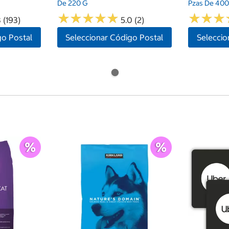
De 220 G
Pzas De 400
★
★
★
★
★
★
★
★
★
★
★
★
★
★
★
★
 (193)
5.0 (2)
go Postal
Seleccionar Código Postal
Seleccio