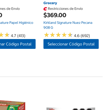
Grocery
ones de Envío
Restricciones de Envío
0
$369.00
nature Papel Higiénico
Kirkland Signature Nuez Pecana
908 G
★
★
★
★
★
★
★
★
★
★
★
★
★
★
4.7 (413)
4.6 (692)
nar Código Postal
Seleccionar Código Postal
G