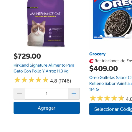
Grocery
$729.00
Restricciones de En
Kirkland Signature Alimento Para
$409.00
Gato Con Pollo Y Arroz 11.3 Kg
Oreo Galletas Sabor C
★
★
★
★
★
★
★
★
★
★
4.8 (1746)
Relleno Sabor Vainilla 
114 G
★
★
★
★
★
★
★
★
★
★
4.8
Agregar
Seleccionar Códi