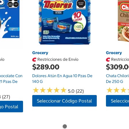
Grocery
Grocery
vío
Restricciones de Envío
Restricci
$289.00
$309.
hocolate Con
Dolores Atún En Agua 10 Pzas De
Chata Chilor
21 Pzas De
140 G
De 250 G
★
★
★
★
★
★
★
★
★
★
★
★
★
★
★
★
5.0 (22)
 (27)
Seleccionar Código Postal
Seleccio
go Postal