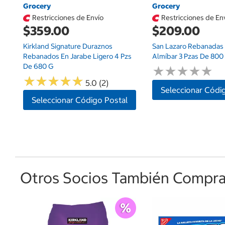
Grocery
Grocery
Restricciones de Envío
Restricciones de En
$359.00
$209.00
Kirkland Signature Duraznos
San Lazaro Rebanadas 
Rebanados En Jarabe Ligero 4 Pzs
Almíbar 3 Pzas De 800
De 680 G
★
★
★
★
★
★
★
★
★
★
★
★
★
★
★
★
★
★
★
★
5.0 (2)
Seleccionar Códi
Seleccionar Código Postal
Otros Socios También Comprar