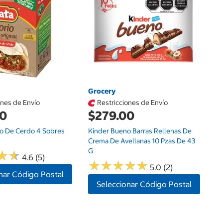
$
Ki
Co
D
Grocery
ones de Envío
Restricciones de Envío
00
$279.00
io De Cerdo 4 Sobres
Kinder Bueno Barras Rellenas De
Crema De Avellanas 10 Pzas De 43
G
★
★
★
★
4.6 (5)
★
★
★
★
★
★
★
★
★
★
5.0 (2)
nar Código Postal
Seleccionar Código Postal