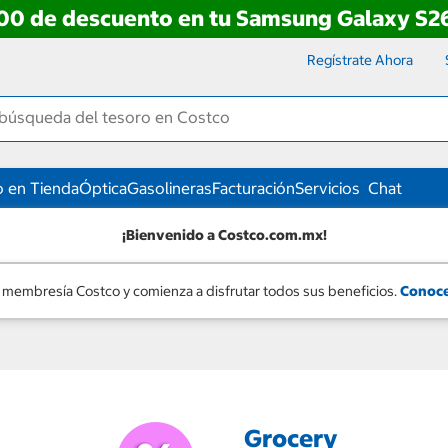
00 de descuento en tu Samsung Galaxy S26
Regístrate Ahora
 en Tienda
Óptica
Gasolineras
Facturación
Servicios
Chat
¡Bienvenido a Costco.com.mx!
 membresía Costco y comienza a disfrutar todos sus beneficios.
Conoce
Grocery