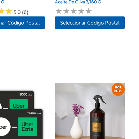
 G
Aceite De Oliva 3/160 G
★
★
★
★
★
★
★
★
★
★
★
★
★
★
5.0 (6)
nar Código Postal
Seleccionar Código Postal
d
Fr
De