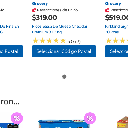
Grocery
Grocery
vío
Restricciones de Envío
Restricci
$319.00
$519.0
De Piña En
Ricos Salsa De Queso Cheddar
Kirkland Sig
 G
Premium 3.03 Kg
30 Pzas
★
★
★
★
★
★
★
★
★
★
★
★
★
★
★
★
5.0 (2)
go Postal
Seleccionar Código Postal
Seleccio
on...