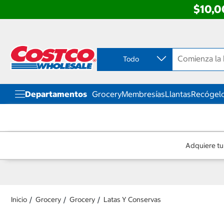
$10,0
Ir
Ir
directo
directo
al
al
contenido
menú
Todo
de
navegación
Departamentos
Grocery
Membresías
Llantas
Recógelo
Adquiere tu
Inicio
Grocery
Grocery
Latas Y Conservas