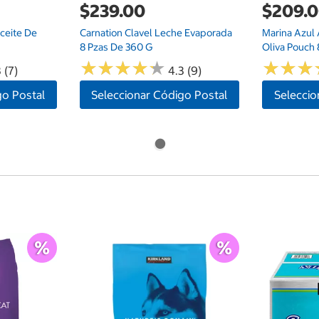
$239.00
$209.
Aceite De
Carnation Clavel Leche Evaporada
Marina Azul 
8 Pzas De 360 G
Oliva Pouch
★
★
★
★
★
★
★
★
★
★
★
★
★
★
★
★
 (7)
4.3 (9)
go Postal
Seleccionar Código Postal
Seleccio