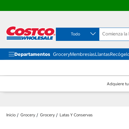
Ir
Ir
directo
directo
al
al
contenido
menú
Todo
de
navegación
Departamentos
Grocery
Membresías
Llantas
Recógelo
Adquiere tu
Inicio
Grocery
Grocery
Latas Y Conservas