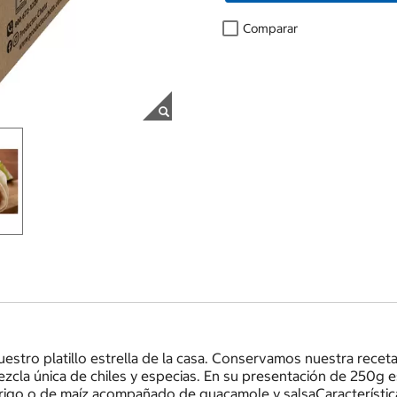
Comparar
uestro platillo estrella de la casa. Conservamos nuestra receta
zcla única de chiles y especias. En su presentación de 250g es
e trigo o de maíz acompañado de guacamole y salsaCaracteríst