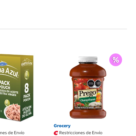
$
T
Pl
Grocery
ones de Envío
Restricciones de Envío