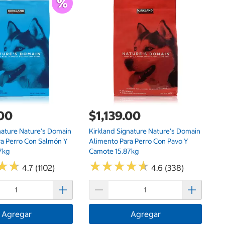
$
Na
.00
$1,139.00
nature Nature's Domain
Kirkland Signature Nature's Domain
ra Perro Con Salmón Y
Alimento Para Perro Con Pavo Y
7kg
Camote 15.87kg
★
★
★
★
★
★
★
★
★
★
★
★
★
★
4.7 (1102)
4.6 (338)
Agregar
Agregar