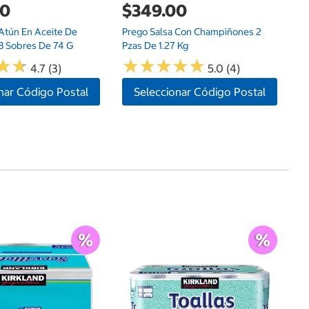
00
$349.00
Atún En Aceite De
Prego Salsa Con Champiñones 2
 8 Sobres De 74 G
Pzas De 1.27 Kg
★
★
★
★
★
★
★
★
★
★
★
★
★
★
4.7 (3)
5.0 (4)
nar Código Postal
Seleccionar Código Postal
Ce
$
Ub
$1