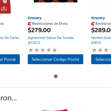
Grocery
Grocery
vío
Restricciones de Envío
Restricci
$279.00
$289.
itos De Carne
Agromonte Salsas De Tomate
Herdez Gran
3/720 G
400 G
★
★
★
★
★
★
★
★
★
★
★
★
★
★
★
★
go Postal
Seleccionar Código Postal
Seleccio
on...