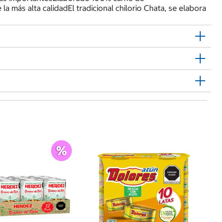
 más alta calidadEl tradicional chilorio Chata, se elabora
G
$
Xi
G