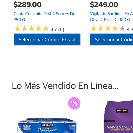
$289.00
$249.00
Chata Cochinita Pibil 4 Sobres De
Vigilante Sardinas En 
250 G
Oliva 4 Pzas De 120 G
★
★
★
★
★
★
★
★
★
★
★
★
★
★
★
★
★
★
★
★
4.7 (6)
4.3
Seleccionar Código Postal
Seleccionar Códi
Lo Más Vendido En Línea...