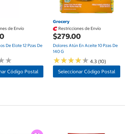
Grocery
ones de Envío
Restricciones de Envío
00
$279.00
os De Elote 12 Pzas De
Dolores Atún En Aceite 10 Pzas De
140 G
★
★
★
★
★
★
★
★
★
★
★
★
★
★
4.3 (10)
nar Código Postal
Seleccionar Código Postal