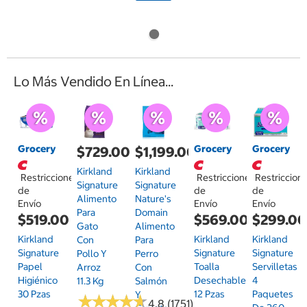
Lo Más Vendido En Línea...
Grocery
Grocery
Grocery
$729.00
$1,199.00
Kirkland
Kirkland
Restricciones
Restricciones
Restriccion
Signature
Signature
de
de
de
Alimento
Nature's
Envío
Envío
Envío
Para
Domain
$519.00
$569.00
$299.0
Gato
Alimento
Kirkland
Kirkland
Kirkland
Con
Para
Signature
Signature
Signature
Pollo Y
Perro
Papel
Toalla
Servilletas
Arroz
Con
Higiénico
Desechable
4
11.3 Kg
Salmón
30 Pzas
12 Pzas
Paquetes
Y
★
★
★
★
★
★
★
★
★
★
4.8 (1751)