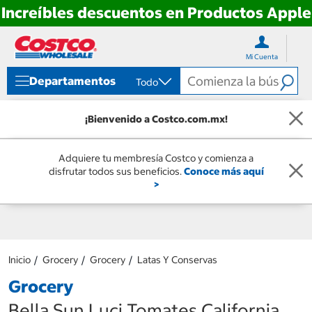
Increíbles descuentos en Productos Apple
Ir
Ir
directo
directo
Mi Cuenta
al
al
contenido
menú
Departamentos
Todo
de
navegación
¡Bienvenido a Costco.com.mx!
Adquiere tu membresía Costco y comienza a
disfrutar todos sus beneficios.
Conoce más aquí
>
Inicio
Grocery
Grocery
Latas Y Conservas
Grocery
Bella Sun Luci Tomates California