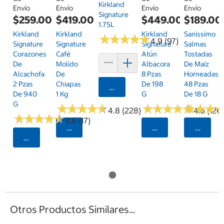
Kirkland
Envío
Envío
Envío
Envío
Signature
$419.00
$449.00
$189.00
$259.00
1.75L
Kirkland
Kirkland
Sanissimo
Kirkland
★
★
★
★
★
★
★
★
★
★
4.9 (97)
Signature
Signature
Salmas
Signature
Café
Atún
Tostadas
Corazones
Molido
Albacora
De Maíz
De
De
8 Pzas
Horneadas
Alcachofa
Chiapas
De 198
48 Pzas
2 Pzas
Agregar
1 Kg
G
De 18 G
De 940
G
★
★
★
★
★
★
★
★
★
★
★
★
★
★
★
★
★
★
★
★
★
★
★
★
★
★
4.8 (228)
4.6 (126)
★
★
★
★
★
★
★
★
★
★
4.6 (17)
Seleccionar Código Postal
Seleccionar Código
Selecci
Seleccionar Código Postal
Otros Productos Similares...