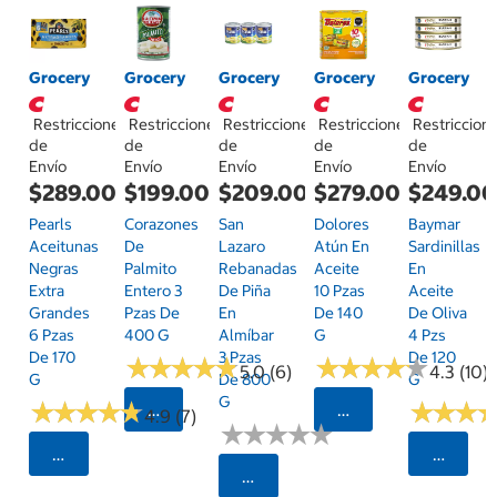
Grocery
Grocery
Grocery
Grocery
Grocery
Restricciones
Restricciones
Restricciones
Restricciones
Restriccion
de
de
de
de
de
Envío
Envío
Envío
Envío
Envío
$289.00
$199.00
$209.00
$279.00
$249.0
Pearls
Corazones
San
Dolores
Baymar
Aceitunas
De
Lazaro
Atún En
Sardinillas
Negras
Palmito
Rebanadas
Aceite
En
Extra
Entero 3
De Piña
10 Pzas
Aceite
Grandes
Pzas De
En
De 140
De Oliva
6 Pzas
400 G
Almíbar
G
4 Pzs
De 170
3 Pzas
De 120
★
★
★
★
★
★
★
★
★
★
★
★
★
★
★
★
★
★
★
★
5.0 (6)
4.3 (10)
G
De 800
G
G
★
★
★
★
★
★
★
★
★
★
★
★
★
★
★
★
Seleccionar Código Postal
Seleccionar Código
4.9 (7)
★
★
★
★
★
★
★
★
★
★
Seleccionar Código Postal
Selecci
Seleccionar Código Postal