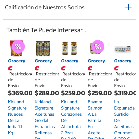
Calificación de Nuestros Socios
También Te Puede Interesar...
Grocery
Grocery
Grocery
Grocery
Grocery
Restricciones
Restricciones
Restricciones
Restriccion
Restricciones
de
de
de
de
de
Envío
Envío
Envío
Envío
Envío
$369.00
$289.00
$259.00
$319.00
$259.00
Kirkland
Kirkland
Baymar
La
Kirkland
Signature
Signature
Salmón
Explanada
Signature
Nueces
Aceitunas
A La
Surtido
Corazones
De La
Gordal
Parrilla
De
De
India 1.1
Españolas
En
Aceitunas
Alcachofa
Kg
Rellenas
Aceite
Gourmet
2 Pzas
De
De Oliva
6/350 G