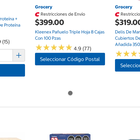
Grocery
Grocery
Restricciones de Envío
Restricci
roteína +
$399.00
$319.0
De Proteína
Kleenex Pañuelo Triple Hoja 8 Cajas
Delis De Mar
Con 100 Pzas
Cubiertos D
 (15)
Añadida 350
★
★
★
★
★
★
★
★
★
★
4.9 (77)
★
★
★
★
★
★
Seleccionar Código Postal
Seleccio