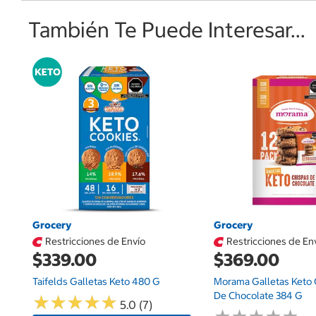
También Te Puede Interesar...
Grocery
Grocery
Restricciones de Envío
Restricciones de En
$339.00
$369.00
Taifelds Galletas Keto 480 G
Morama Galletas Keto 
De Chocolate 384 G
★
★
★
★
★
★
★
★
★
★
5.0 (7)