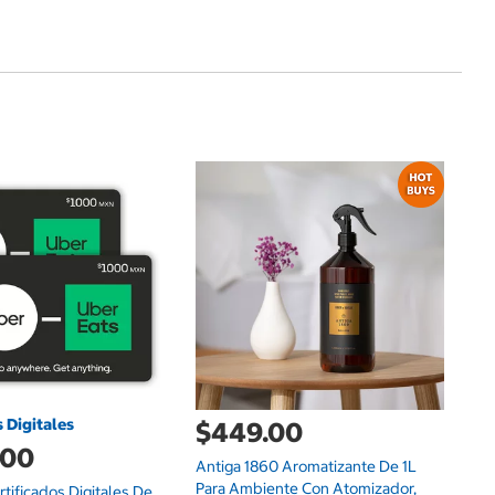
d
Fr
De
s Digitales
$449.00
.00
Antiga 1860 Aromatizante De 1L
Para Ambiente Con Atomizador,
tificados Digitales De