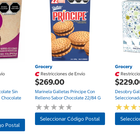
Grocery
Grocery
vío
Restricciones de Envío
Restricci
$269.00
$229.
olate Sin
Marinela Galletas Príncipe Con
Desobry Gal
 Chocolate
Relleno Sabor Chocolate 22/84 G
Seleccionad
★
★
★
★
★
★
★
★
★
★
★
★
★
★
★
★
Seleccionar Código Postal
Seleccio
go Postal