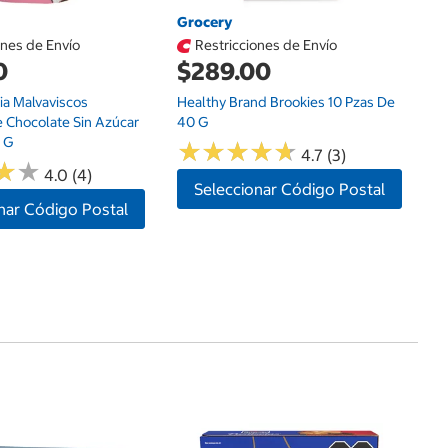
Grocery
ones de Envío
Restricciones de Envío
0
$289.00
ia Malvaviscos
Healthy Brand Brookies 10 Pzas De
e Chocolate Sin Azúcar
40 G
 G
★
★
★
★
★
★
★
★
★
★
4.7 (3)
★
★
★
★
4.0 (4)
Seleccionar Código Postal
nar Código Postal