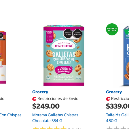
Grocery
Grocery
vío
Restricciones de Envío
Restricci
$249.00
$339.0
Con Chispas
Morama Galletas Chispas
Taifelds Gal
Chocolate 384 G
480 G