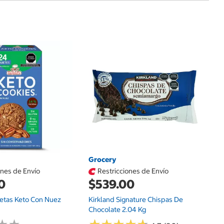
G
$
He
Ch
G
Grocery
ones de Envío
Restricciones de Envío
0
$539.00
letas Keto Con Nuez
Kirkland Signature Chispas De
Chocolate 2.04 Kg