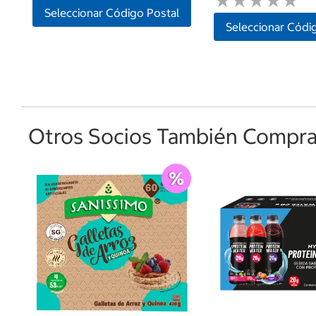
★
★
★
★
★
★
★
★
★
★
Seleccionar Código Postal
Seleccionar Códi
Otros Socios También Comprar