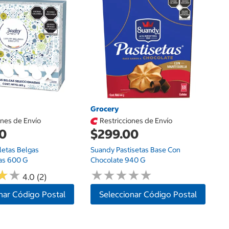
Grocery
G
ones de Envío
Restricciones de Envío
00
$299.00
$
letas Belgas
Suandy Pastisetas Base Con
Mo
as 600 G
Chocolate 940 G
Ch
★
★
★
★
★
★
★
★
★
★
★
★
★
★
4.0 (2)
nar Código Postal
Seleccionar Código Postal