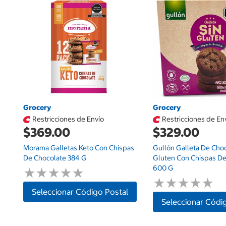
Grocery
Grocery
Restricciones de Envío
Restricciones de En
$369.00
$329.00
Morama Galletas Keto Con Chispas
Gullón Galleta De Choc
De Chocolate 384 G
Gluten Con Chispas De
600 G
★
★
★
★
★
★
★
★
★
★
★
★
★
★
★
★
★
★
★
★
Seleccionar Código Postal
Seleccionar Códi