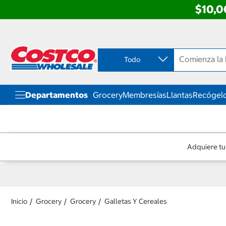
$10,0
Ir
Ir
directo
directo
al
al
contenido
menú
Todo
de
navegación
Departamentos
Grocery
Membresías
Llantas
Recógelo
Adquiere tu
Inicio
Grocery
Grocery
Galletas Y Cereales