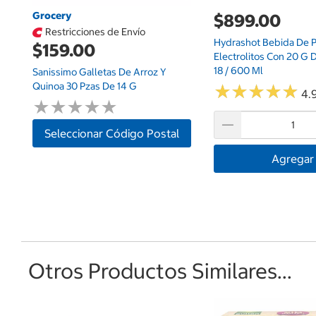
Grocery
$899.00
Restricciones de Envío
Hydrashot Bebida De P
$159.00
Electrolitos Con 20 G 
18 / 600 Ml
Sanissimo Galletas De Arroz Y
Quinoa 30 Pzas De 14 G
★
★
★
★
★
★
★
★
★
★
4.9
★
★
★
★
★
★
★
★
★
★
Seleccionar Código Postal
Agregar
Otros Productos Similares...