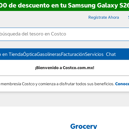
00 de descuento en tu Samsung Galaxy S26
Regístrate Ahora
 en Tienda
Óptica
Gasolineras
Facturación
Servicios
Chat
¡Bienvenido a Costco.com.mx!
 membresía Costco y comienza a disfrutar todos sus beneficios.
Conoce
Grocery