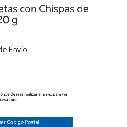
etas con Chispas de
20 g
de Envío
donde deseas realizar el envio para ver
 esa zona.
nar Código Postal