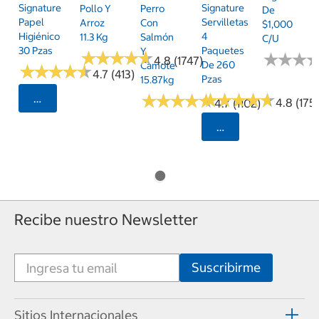
Signature
Signature
Pollo Y
Perro
De
Papel
Servilletas
Arroz
Con
$1,000
Higiénico
4
11.3 Kg
Salmón
C/u
30 Pzas
Paquetes
Y
★
★
★
★
★
★
★
★
★
★
★
★
★
★
★
★
4.8 (1747)
De 260
Camote
★
★
★
★
★
★
★
★
★
★
4.7 (413)
Pzas
15.87kg
★
★
★
★
★
★
★
★
★
★
★
★
★
★
★
★
★
★
★
★
Seleccionar Código Postal
4.8 (175)
4.7 (1102)
Seleccionar Código
Recibe nuestro Newsletter
Sitios Internacionales