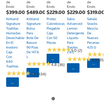
de
de
de
de
de
Envío
Envío
Envío
Envío
Envío
$399.00
$489.00
$229.00
$229.00
$319.00
Kirkland
Kirkland
Protec
Salvo
Sahale
Signature
Signature
Cubrebocas
Advanced
Snacks
Toallitas
Bolsa
Plegable
Lemon
Mezcla
Húmedas
Para
Caja
Detergente
De
Desechables
Bote De
Con 50
Líquido
Nueces
En El
Basura
Piezas
Para
Pecanas
Inodoro
90 Pzas
Trastes
425 G
★
★
★
★
★
★
★
★
★
★
5.0 (2)
Caja
De 147.6
2.6 L
★
★
★
★
★
★
Con
L
★
★
★
★
★
★
★
★
★
★
Seleccionar Código Postal
4.8 (35)
640
★
★
★
★
★
★
★
★
★
★
Selecci
4.8 (36)
Toallitas
Seleccionar Código
★
★
★
★
★
★
★
★
★
★
Seleccionar Código Postal
4.7 (834)
Seleccionar Código Postal