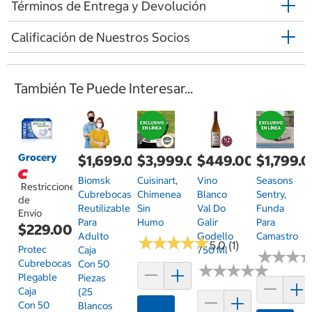
Términos de Entrega y Devolución
Calificación de Nuestros Socios
También Te Puede Interesar...
Grocery
$1,699.00
$3,999.00
$449.00
$1,799.
Biomsk
Cuisinart,
Vino
Seasons
Restricciones
Cubrebocas
Chimenea
Blanco
Sentry,
de
Reutilizable
Sin
Val Do
Funda
Envío
Para
Humo
Galir
Para
$229.00
Adulto
Godello
Camastro
★
★
★
★
★
★
★
★
★
★
5.0 (1)
Protec
Caja
750 Ml
★
★
★
★
★
★
Cubrebocas
Con 50
★
★
★
★
★
★
★
★
★
★
Plegable
Piezas
Caja
(25
Con 50
Blancos
Agregar