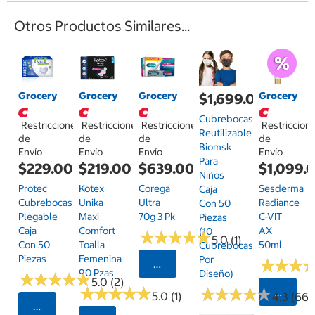
Otros Productos Similares...
Grocery
Grocery
Grocery
Grocery
$1,699.00
Cubrebocas
Restricciones
Restricciones
Restricciones
Restriccion
Reutilizable
de
de
de
de
Biomsk
Envío
Envío
Envío
Envío
Para
$229.00
$219.00
$639.00
$1,099.
Niños
Protec
Kotex
Corega
Sesderma
Caja
Cubrebocas
Unika
Ultra
Radiance
Con 50
Plegable
Maxi
70g 3 Pk
C-VIT
Piezas
Caja
Comfort
AX
(10
★
★
★
★
★
★
★
★
★
★
5.0 (1)
Con 50
Toalla
50ml.
Cubrebocas
Piezas
Femenina
Por
★
★
★
★
★
★
Seleccionar Código Postal
90 Pzas
Diseño)
★
★
★
★
★
★
★
★
★
★
5.0 (2)
★
★
★
★
★
★
★
★
★
★
★
★
★
★
★
★
★
★
★
★
Selecci
5.0 (1)
4.3 (66)
Seleccionar Código Postal