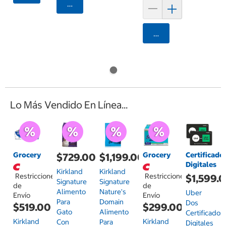
Seleccionar Código Postal
Agregar
Lo Más Vendido En Línea...
Grocery
Grocery
Certificado
$729.00
$1,199.00
Digitales
Kirkland
Kirkland
Restricciones
Restricciones
$1,599.
Signature
Signature
de
de
Alimento
Nature's
Uber
Envío
Envío
Para
Domain
Dos
$519.00
$299.00
Gato
Alimento
Certificados
Kirkland
Kirkland
Con
Para
Digitales