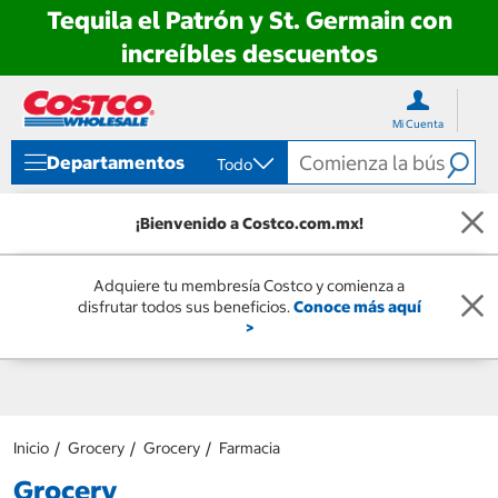
Tequila el Patrón y St. Germain con
increíbles descuentos
Ir
Ir
directo
directo
Mi Cuenta
al
al
contenido
menú
Departamentos
Todo
de
navegación
¡Bienvenido a Costco.com.mx!
Adquiere tu membresía Costco y comienza a
disfrutar todos sus beneficios.
Conoce más aquí
>
Inicio
Grocery
Grocery
Farmacia
Grocery