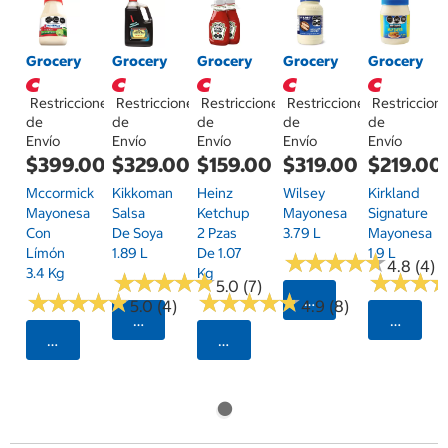
Grocery
Grocery
Grocery
Grocery
Grocery
Restricciones
Restricciones
Restricciones
Restricciones
Restriccion
de
de
de
de
de
Envío
Envío
Envío
Envío
Envío
$399.00
$329.00
$159.00
$319.00
$219.00
Mccormick
Kikkoman
Heinz
Wilsey
Kirkland
Mayonesa
Salsa
Ketchup
Mayonesa
Signature
Con
De Soya
2 Pzas
3.79 L
Mayonesa
Límón
1.89 L
De 1.07
1.9 L
★
★
★
★
★
★
★
★
★
★
4.8 (4)
3.4 Kg
Kg
★
★
★
★
★
★
★
★
★
★
★
★
★
★
★
★
5.0 (7)
★
★
★
★
★
★
★
★
★
★
★
★
★
★
★
★
★
★
★
★
Seleccionar Código
5.0 (4)
4.9 (8)
Seleccionar Código Postal
Selecci
Seleccionar Código Postal
Seleccionar Código Postal