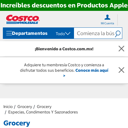
Increíbles descuentos en Productos Apple
Ir
Ir
directo
directo
Mi Cuenta
al
al
contenido
menú
Departamentos
Todo
de
navegación
¡Bienvenido a Costco.com.mx!
Adquiere tu membresía Costco y comienza a
disfrutar todos sus beneficios.
Conoce más aquí
>
Inicio
Grocery
Grocery
Especias, Condimentos Y Sazonadores
Grocery