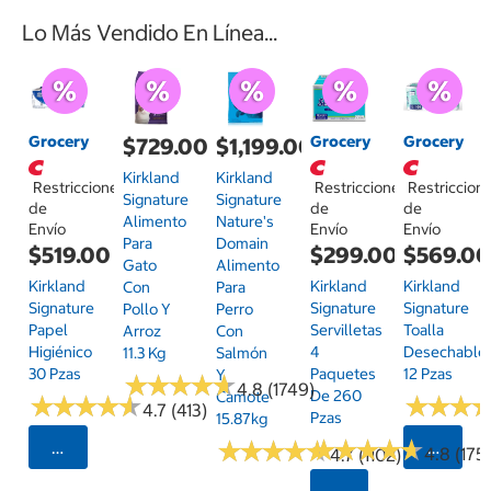
Lo Más Vendido En Línea...
Grocery
Grocery
Grocery
$729.00
$1,199.00
Kirkland
Kirkland
Restricciones
Restricciones
Restriccion
Signature
Signature
de
de
de
Alimento
Nature's
Envío
Envío
Envío
Para
Domain
$519.00
$299.00
$569.0
Gato
Alimento
Kirkland
Kirkland
Kirkland
Con
Para
Signature
Signature
Signature
Pollo Y
Perro
Papel
Servilletas
Toalla
Arroz
Con
Higiénico
4
Desechable
11.3 Kg
Salmón
30 Pzas
Paquetes
12 Pzas
Y
★
★
★
★
★
★
★
★
★
★
4.8 (1749)
De 260
Camote
★
★
★
★
★
★
★
★
★
★
★
★
★
★
★
★
4.7 (413)
Pzas
15.87kg
★
★
★
★
★
★
★
★
★
★
★
★
★
★
★
★
★
★
★
★
Seleccionar Código Postal
Selecci
4.8 (175)
4.7 (1102)
Seleccionar Código