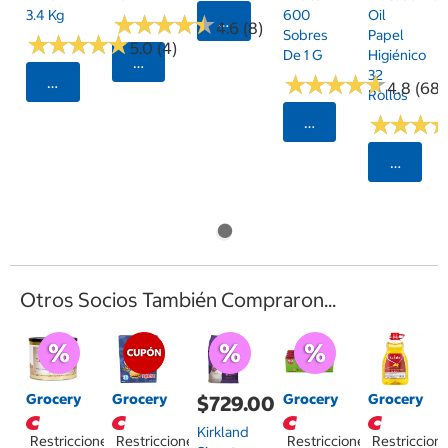
3.4 Kg
600
Oil
★
★
★
★
★
★
★
★
★
★
Agregar
4.6 (8)
Sobres
Papel
★
★
★
★
★
★
★
★
★
★
5.0 (4)
De 1 G
Higiénico
Seleccionar Código Postal
32
★
★
★
★
★
★
★
★
★
★
Seleccionar Código Postal
4.8 (68)
Rollos
★
★
★
★
★
★
Seleccionar Código
Selecci
Otros Socios También Compraron...
Grocery
Grocery
Grocery
Grocery
$729.00
Kirkland
Restricciones
Restricciones
Restricciones
Restriccion