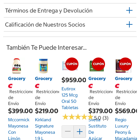
Términos de Entrega y Devolución
Calificación de Nuestros Socios
También Te Puede Interesar...
Grocery
Grocery
Grocery
Grocery
$959.00
Eutirox
Restricciones
Restricciones
Restricciones
Restriccion
125 Mcg
de
de
de
de
Oral 50
Envío
Envío
Envío
Envío
Tabletas
$399.00
$219.00
$379.00
$569.0
★
★
★
★
★
★
★
★
★
★
5.0 (3)
Mccormick
Kirkland
Svetia
Regio
Mayonesa
Signature
Sustituto
Luxury
Con
Mayonesa
De
Peony &
Límón
1.9 L
Azúcar
Macadamia