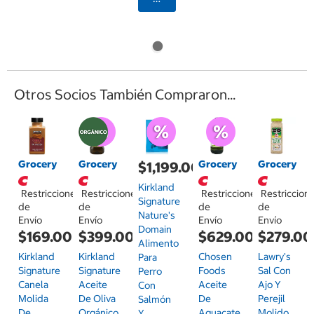
Otros Socios También Compraron...
Grocery
Grocery
Grocery
Grocery
$1,199.00
Kirkland
Restricciones
Restricciones
Restricciones
Restriccion
Signature
de
de
de
de
Nature's
Envío
Envío
Envío
Envío
Domain
$169.00
$399.00
$629.00
$279.00
Alimento
Kirkland
Kirkland
Chosen
Lawry's
Para
Signature
Signature
Foods
Sal Con
Perro
Canela
Aceite
Aceite
Ajo Y
Con
Molida
De Oliva
De
Perejil
Salmón
De
Orgánico
Aguacate
Molido
Y