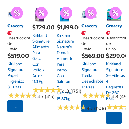
Grocery
Grocery
Grocery
$729.00
$1,199.00
Kirkland
Kirkland
Restricciones
Restricciones
Restriccion
Signature
Signature
de
de
de
Alimento
Nature's
Envío
Envío
Envío
Para
Domain
$519.00
$569.00
$299.0
Gato
Alimento
Kirkland
Kirkland
Kirkland
Con
Para
Signature
Signature
Signature
Pollo Y
Perro
Papel
Toalla
Servilletas
Arroz
Con
Higiénico
Desechable
4
11.3 Kg
Salmón
30 Pzas
12 Pzas
Paquetes
Y
★
★
★
★
★
★
★
★
★
★
4.8 (1751)
De 260
Camote
★
★
★
★
★
★
★
★
★
★
★
★
★
★
★
★
★
★
★
★
4.7 (415)
4.8 (497
Pzas
15.87kg
★
★
★
★
★
★
★
★
★
★
★
★
★
★
★
★
Seleccionar Código Postal
Seleccionar Código
4.7 (1108)
Selecci