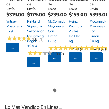
de
de
de
de
de
Envío
Envío
Envío
Envío
Envío
$319.00
$179.00
$239.00
$159.00
$399.0
Wilsey
Kirkland
McCormick
Heinz
Mccormick
Mayonesa
Signature
Mayonesa
Ketchup
Mayonesa
3.79 L
Sazonador
Con
2 Pzas
Con
Everything
Límón
De 1.07
Límón
★
★
★
★
★
★
★
★
★
★
4.8 (4)
Bagel
1.7 Kg
Kg
3.4 Kg
496 G
★
★
★
★
★
★
★
★
★
★
★
★
★
★
★
★
★
★
★
★
★
★
★
★
★
★
Seleccionar Código Postal
5.0 (4)
4.9 (8)
★
★
★
★
★
★
★
★
★
★
3.0 (2)
Seleccionar Código Postal
Seleccionar Código
Selecci
Seleccionar Código Postal
Lo Más Vendido En Línea...