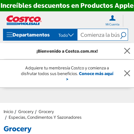
Increíbles descuentos en Productos Apple
Ir
Ir
directo
directo
Mi Cuenta
al
al
contenido
menú
Departamentos
Todo
de
navegación
¡Bienvenido a Costco.com.mx!
Adquiere tu membresía Costco y comienza a
disfrutar todos sus beneficios.
Conoce más aquí
>
Inicio
Grocery
Grocery
Especias, Condimentos Y Sazonadores
Grocery