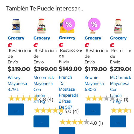
También Te Puede Interesar...
Grocery
Grocery
Grocery
Grocery
Grocery
Restricciones
Restricciones
Restricciones
Restricciones
Restriccion
de
de
de
de
de
Envío
Envío
Envío
Envío
Envío
$149.00
$319.00
$399.00
$179.00
$239.00
French
Wilsey
Mccormick
Kewpie
McCormick
´s
Mayonesa
Mayonesa
Mayonesa
Mayonesa
Mostaza
3.79 L
Con
680 G
Con
Preparada
Límón
Límón
★
★
★
★
★
★
★
★
★
★
★
★
★
★
★
★
★
★
★
★
4.8 (4)
3.0 (1)
2 Pzas
3.4 Kg
1.7 Kg
De 567
★
★
★
★
★
★
★
★
★
★
★
★
★
★
★
★
Seleccionar Código Postal
Seleccionar Código
5.0 (4)
G
★
★
★
★
★
★
★
★
★
★
Seleccionar Código Postal
Selecci
4.0 (1)
Seleccionar Código Postal