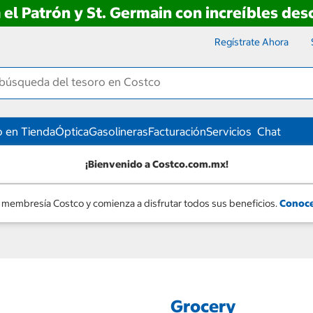
 el Patrón y St. Germain con increíbles de
Regístrate Ahora
 en Tienda
Óptica
Gasolineras
Facturación
Servicios
Chat
¡Bienvenido a Costco.com.mx!
 membresía Costco y comienza a disfrutar todos sus beneficios.
Conoce
Grocery