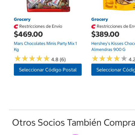
Grocery
Grocery
Restricciones de Envío
Restricciones de En
$469.00
$389.00
Mars Chocolates Minis Party Mix 1
Hershey's Kisses Choc
Kg
Almendras 900 G
★
★
★
★
★
★
★
★
★
★
★
★
★
★
★
★
★
★
★
★
4.8 (6)
4.2
Seleccionar Código Postal
Seleccionar Códi
Otros Socios También Comprar