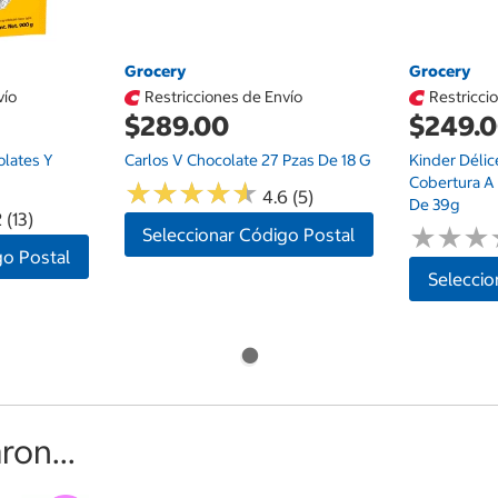
Grocery
Grocery
vío
Restricciones de Envío
Restricci
$289.00
$249.
olates Y
Carlos V Chocolate 27 Pzas De 18 G
Kinder Délic
Cobertura A
★
★
★
★
★
★
★
★
★
★
4.6 (5)
De 39g
 (13)
★
★
★
★
★
★
Seleccionar Código Postal
go Postal
Seleccio
on...