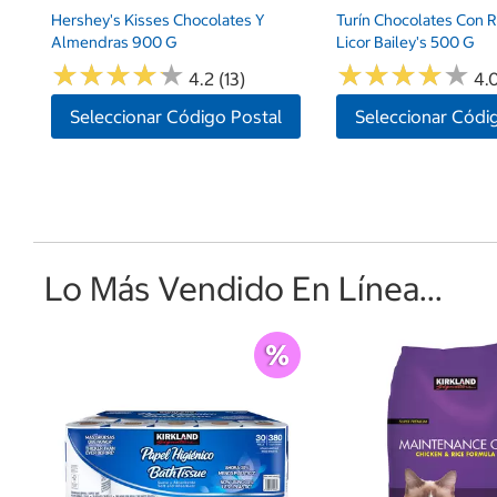
Hershey's Kisses Chocolates Y
Turín Chocolates Con 
Almendras 900 G
Licor Bailey's 500 G
★
★
★
★
★
★
★
★
★
★
★
★
★
★
★
★
★
★
★
★
4.2 (13)
4.0
Seleccionar Código Postal
Seleccionar Códi
Lo Más Vendido En Línea...