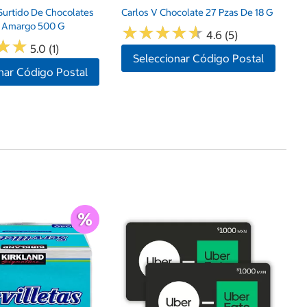
 Surtido De Chocolates
Carlos V Chocolate 27 Pzas De 18 G
Y Amargo 500 G
★
★
★
★
★
★
★
★
★
★
4.6 (5)
★
★
★
★
5.0 (1)
Seleccionar Código Postal
nar Código Postal
$
An
Pa
Va