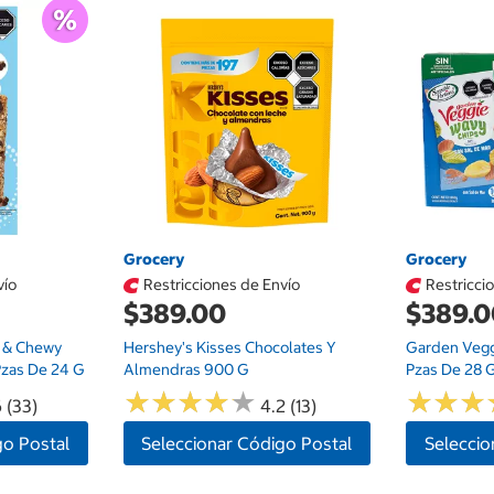
Grocery
Grocery
vío
Restricciones de Envío
Restricci
$389.00
$389.
t & Chewy
Hershey's Kisses Chocolates Y
Garden Vegg
Pzas De 24 G
Almendras 900 G
Pzas De 28 
★
★
★
★
★
★
★
★
★
★
★
★
★
★
★
★
 (33)
4.2 (13)
go Postal
Seleccionar Código Postal
Seleccio