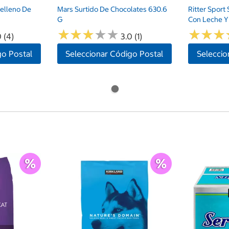
Relleno De
Mars Surtido De Chocolates 630.6
Ritter Sport
G
Con Leche 
★
★
★
★
★
★
★
★
★
★
★
★
★
★
★
★
 (4)
3.0 (1)
go Postal
Seleccionar Código Postal
Seleccio