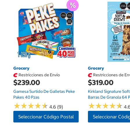
Grocery
Grocery
Restricciones de Envío
Restricciones de En
$239.00
$319.00
Gamesa Surtido De Galletas Peke
Kirkland Signature Sof
Pakes 40 Pzas
Barras De Granola 64 
★
★
★
★
★
★
★
★
★
★
★
★
★
★
★
★
★
★
★
★
4.6 (9)
4.6
Seleccionar Código Postal
Seleccionar Códi