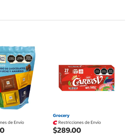
G
$
Fe
Av
Grocery
ones de Envío
Restricciones de Envío
00
$289.00