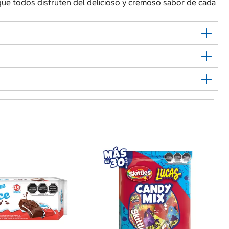
 que todos disfruten del delicioso y cremoso sabor de cada
G
$
Sn
Ca
Pz