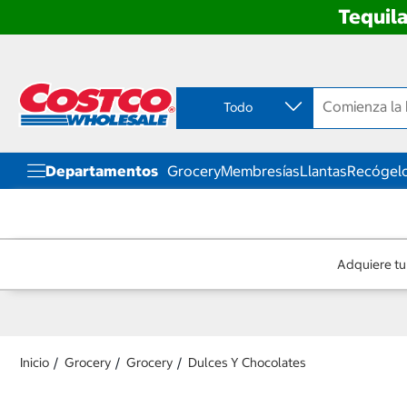
Tequila
Ir
Ir
directo
directo
al
al
contenido
menú
Todo
de
navegación
Departamentos
Grocery
Membresías
Llantas
Recógelo
Adquiere tu
Inicio
Grocery
Grocery
Dulces Y Chocolates