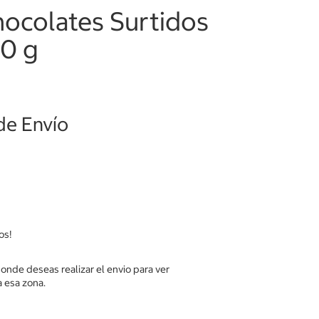
hocolates Surtidos
00 g
de Envío
os!
donde deseas realizar el envio para ver
 esa zona.