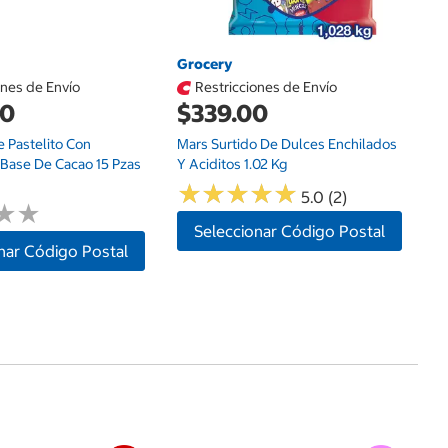
Grocery
ones de Envío
Restricciones de Envío
00
$339.00
e Pastelito Con
Mars Surtido De Dulces Enchilados
 Base De Cacao 15 Pzas
Y Aciditos 1.02 Kg
★
★
★
★
★
★
★
★
★
★
5.0 (2)
★
★
★
★
Seleccionar Código Postal
nar Código Postal