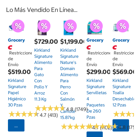
Lo Más Vendido En Línea...
Grocery
Grocery
Grocery
$729.00
$1,199.00
Kirkland
Kirkland
Restricciones
Restricciones
Restriccion
Signature
Signature
de
de
de
Alimento
Nature's
Envío
Envío
Envío
Para
Domain
$519.00
$299.00
$569.0
Gato
Alimento
Kirkland
Kirkland
Kirkland
Con
Para
Signature
Signature
Signature
Pollo Y
Perro
Papel
Servilletas
Toalla
Arroz
Con
Higiénico
4
Desechable
11.3 Kg
Salmón
30 Pzas
Paquetes
12 Pzas
Y
★
★
★
★
★
★
★
★
★
★
4.8 (1749)
De 260
Camote
★
★
★
★
★
★
★
★
★
★
★
★
★
★
★
★
4.7 (413)
Pzas
15.87kg
★
★
★
★
★
★
★
★
★
★
★
★
★
★
★
★
★
★
★
★
Seleccionar Código Postal
Selecci
4.8 (175)
4.7 (1102)