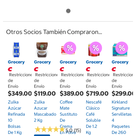
Otros Socios También Compraron...
Grocery
Grocery
Grocery
Grocery
Grocery
Restricciones
Restricciones
Restricciones
Restricciones
Restriccion
de
de
de
de
de
Envío
Envío
Envío
Envío
Envío
$349.00
$119.00
$389.00
$719.00
$299.0
Zulka
Zulka
Coffee
Nescafé
Kirkland
Azúcar
Azucar
Mate
Clásico
Signature
Refinada
Mascabado
Sustituto
Café
Servilletas
10
2 Kg
De
Soluble
4
Bolsas
Crema
De 1.2
Paquetes
★
★
★
★
★
★
★
★
★
★
5.0 (15)
De 1 Kg
En Polvo
Kg
De 260