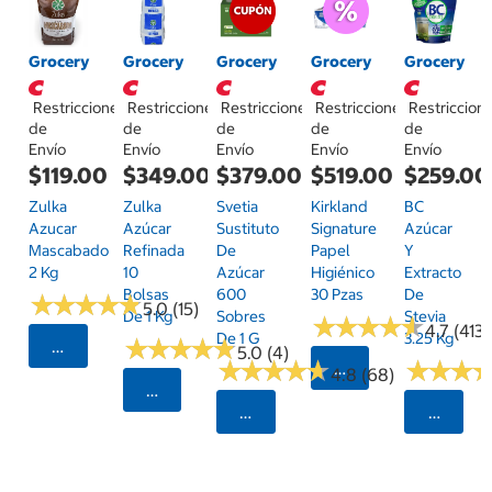
Grocery
Grocery
Grocery
Grocery
Grocery
Restricciones
Restricciones
Restricciones
Restricciones
Restriccion
de
de
de
de
de
Envío
Envío
Envío
Envío
Envío
$119.00
$349.00
$379.00
$519.00
$259.00
Zulka
Zulka
Svetia
Kirkland
BC
Azucar
Azúcar
Sustituto
Signature
Azúcar
Mascabado
Refinada
De
Papel
Y
2 Kg
10
Azúcar
Higiénico
Extracto
Bolsas
600
30 Pzas
De
★
★
★
★
★
★
★
★
★
★
5.0 (15)
De 1 Kg
Sobres
Stevia
★
★
★
★
★
★
★
★
★
★
4.7 (413)
De 1 G
3.25 Kg
★
★
★
★
★
★
★
★
★
★
Seleccionar Código Postal
5.0 (4)
★
★
★
★
★
★
★
★
★
★
★
★
★
★
★
★
Seleccionar Código
4.8 (68)
Seleccionar Código Postal
Seleccionar Código Postal
Selecci