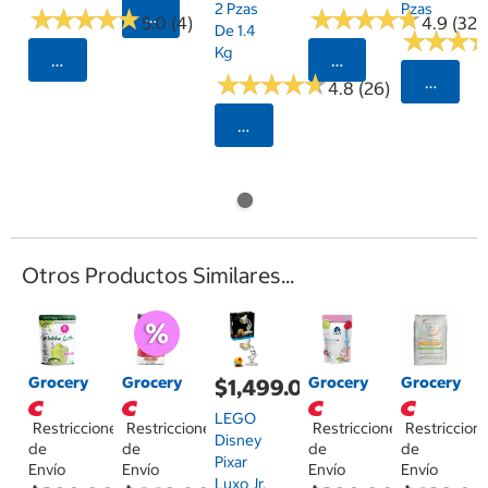
2 Pzas
Pzas
★
★
★
★
★
★
★
★
★
★
★
★
★
★
★
★
★
★
★
★
Seleccionar Código Postal
5.0 (4)
4.9 (32)
De 1.4
★
★
★
★
★
★
Kg
Seleccionar Código Postal
Seleccionar Código
★
★
★
★
★
★
★
★
★
★
Selecci
4.8 (26)
Seleccionar Código Postal
Otros Productos Similares...
Grocery
Grocery
Grocery
Grocery
$1,499.00
LEGO
Restricciones
Restricciones
Restricciones
Restriccion
Disney
de
de
de
de
Pixar
Envío
Envío
Envío
Envío
Luxo Jr.