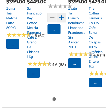
$399.00
$449.00
$399.00
$429.0
★
★
★
★
★
★
★
★
★
★
Zoma
San
Zaaté
The
Tea
Francisco
Té
Coffee
Matcha
Bay
Blanco
Farmer’s
Latte
Coffee
Kombucha
Co-Op
800 G
Mezcla
Limonada
Café
Agregar
Suprema
Frambuesa
Selva
★
★
★
★
★
★
★
★
★
★
4.8 (60)
Café En
Sin
De
Grano
Azúcar
Chiapas
Seleccionar Código Postal
De
700 G
100%
Chiapas
Orgánico
★
★
★
★
★
★
★
★
★
★
4.4 (11)
1 Kg
Grano
Entero
★
★
★
★
★
★
★
★
★
★
Seleccionar Código
4.6 (68)
1kg
★
★
★
★
★
★
Seleccionar Código Postal
Selecci