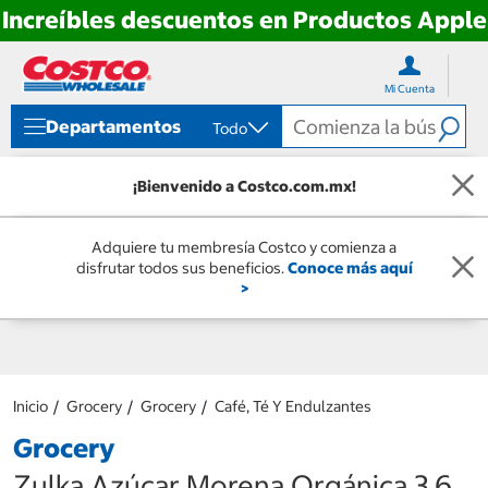
Increíbles descuentos en Productos Apple
Ir
Ir
directo
directo
Mi Cuenta
al
al
contenido
menú
Departamentos
Todo
de
navegación
¡Bienvenido a Costco.com.mx!
Adquiere tu membresía Costco y comienza a
disfrutar todos sus beneficios.
Conoce más aquí
>
Inicio
Grocery
Grocery
Café, Té Y Endulzantes
Grocery
Zulka Azúcar Morena Orgánica 3.6