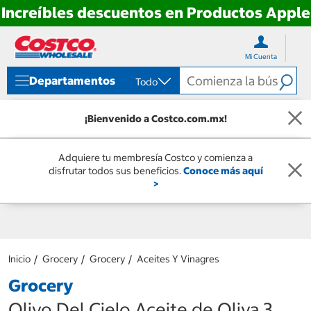
Increíbles descuentos en Productos Apple
Ir
Ir
directo
directo
Mi Cuenta
al
al
contenido
menú
Departamentos
Todo
de
navegación
¡Bienvenido a Costco.com.mx!
Adquiere tu membresía Costco y comienza a
disfrutar todos sus beneficios.
Conoce más aquí
>
Inicio
Grocery
Grocery
Aceites Y Vinagres
Grocery
Olivo Del Cielo Aceite de Oliva 3