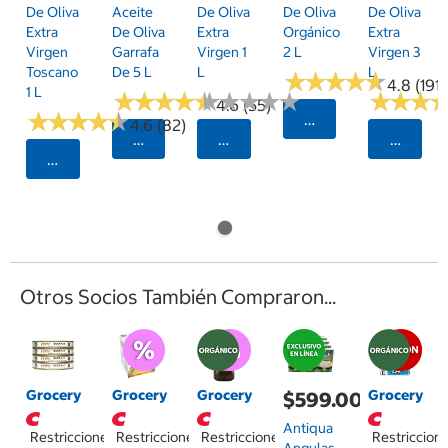
De Oliva
Aceite
De Oliva
De Oliva
De Oliva
Extra
De Oliva
Extra
Orgánico
Extra
Virgen
Garrafa
Virgen 1
2 L
Virgen 3
Toscano
De 5 L
L
L
★
★
★
★
★
★
★
★
★
★
4.8 (191)
1 L
★
★
★
★
★
★
★
★
★
★
★
★
★
★
★
★
★
★
★
★
★
★
★
★
★
★
4.6 (55)
★
★
★
★
★
★
★
★
★
★
Seleccionar Código
4.6 (82)
Seleccionar Código Postal
Seleccionar Código Postal
Selecci
Seleccionar Código Postal
Otros Socios También Compraron...
Grocery
Grocery
Grocery
Grocery
$599.00
Antiqua
Restricciones
Restricciones
Restricciones
Restriccion