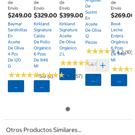
Angulas
de
de
de
de
De
Envío
Envío
Envío
Envío
Surimi
$249.00
$329.00
$399.00
$269.0
En
Baymar
Kirkland
Kirkland
Bové
Aceite
Sardinillas
Signature
Signature
Leche
De Oliva
En
Caldo
Aceite
Entera
12
Aceite
De Pollo
De Oliva
Orgánica
Piezas
De Oliva
Orgánico
Orgánico
6 Pzas
★
★
★
★
★
★
★
★
★
★
4.2 (10)
4 Pzs
6 Pzas
2 L
De 946
De 120
De 946
Ml
★
★
★
★
★
★
★
★
★
★
4.8 (191)
G
Ml
★
★
★
★
★
★
★
★
★
★
★
★
★
★
★
★
★
★
★
★
★
★
★
★
★
★
Seleccionar Código Postal
5.0 (2)
4.7 (157)
Agregar
Selecci
Seleccionar Código Postal
Seleccionar Código Postal
Otros Productos Similares...