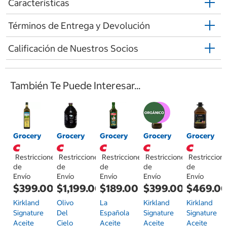
Características
Términos de Entrega y Devolución
Calificación de Nuestros Socios
También Te Puede Interesar...
Grocery
Grocery
Grocery
Grocery
Grocery
Restricciones
Restricciones
Restricciones
Restricciones
Restriccion
de
de
de
de
de
Envío
Envío
Envío
Envío
Envío
$399.00
$1,199.00
$189.00
$399.00
$469.0
Kirkland
Olivo
La
Kirkland
Kirkland
Signature
Del
Española
Signature
Signature
Aceite
Cielo
Aceite
Aceite
Aceite