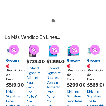
Lo Más Vendido En Línea...
Grocery
Grocery
Grocery
$729.00
$1,199.00
Kirkland
Kirkland
Restricciones
Restricciones
Restriccion
Signature
Signature
de
de
de
Alimento
Nature's
Envío
Envío
Envío
Para
Domain
$519.00
$299.00
$569.0
Gato
Alimento
Kirkland
Kirkland
Kirkland
Con
Para
Signature
Signature
Signature
Pollo Y
Perro
Papel
Servilletas
Toalla
Arroz
Con
Higiénico
4
Desechable