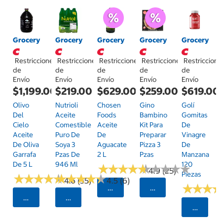
Grocery
Grocery
Grocery
Grocery
Grocery
Restricciones
Restricciones
Restricciones
Restricciones
Restriccion
de
de
de
de
de
Envío
Envío
Envío
Envío
Envío
$1,199.00
$219.00
$629.00
$259.00
$619.00
Olivo
Nutrioli
Chosen
Gino
Golí
Del
Aceite
Foods
Bambino
Gomitas
Cielo
Comestible
Aceite
Kit Para
De
Aceite
Puro De
De
Preparar
Vinagre
De Oliva
Soya 3
Aguacate
Pizza 3
De
Garrafa
Pzas De
2 L
Pzas
Manzana
De 5 L
946 Ml
120
★
★
★
★
★
★
★
★
★
★
★
★
★
★
★
★
★
★
★
★
4.9 (25)
Piezas
★
★
★
★
★
★
★
★
★
★
★
★
★
★
★
★
★
★
★
★
4.6 (55)
4.5 (6)
★
★
★
★
★
★
Seleccionar Código Postal
Seleccionar Código
Seleccionar Código Postal
Seleccionar Código Postal
Selecci