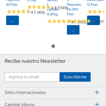
11.3 Kg
Salmón
30 Pzas
Paquetes
12 Pzas
Y
★
★
★
★
★
★
★
★
★
★
4.8 (1749)
De 260
Camote
★
★
★
★
★
★
★
★
★
★
★
★
★
★
★
★
4.7 (413)
Pzas
15.87kg
★
★
★
★
★
★
★
★
★
★
★
★
★
★
★
★
★
★
★
★
Seleccionar Código Postal
Selecci
4.8 (175)
4.7 (1102)
Seleccionar Código
Recibe nuestro Newsletter
Sitios Internacionales
Cambiar Idioma