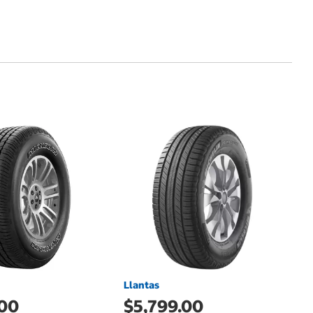
L
$
Ll
X
Llantas
.00
$5,799.00