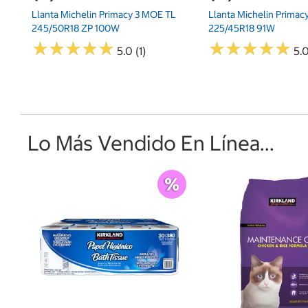
Llanta Michelin Primacy 3 MOE TL
Llanta Michelin Primac
245/50R18 ZP 100W
225/45R18 91W
★
★
★
★
★
★
★
★
★
★
★
★
★
★
★
★
★
★
★
★
5.0 (1)
5.0
Lo Más Vendido En Línea...