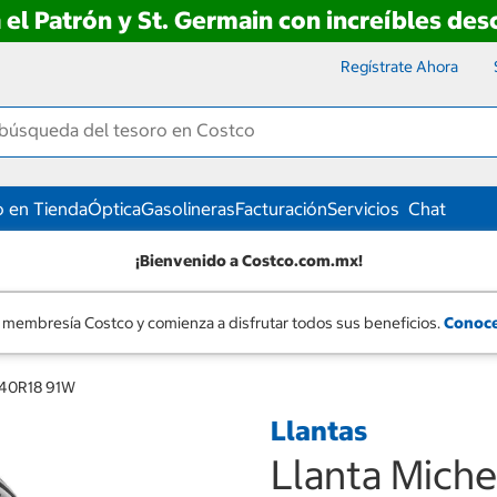
 el Patrón y St. Germain con increíbles de
Regístrate Ahora
 en Tienda
Óptica
Gasolineras
Facturación
Servicios
Chat
¡Bienvenido a Costco.com.mx!
 membresía Costco y comienza a disfrutar todos sus beneficios.
Conoce
5/40R18 91W
Llantas
Llanta Miche