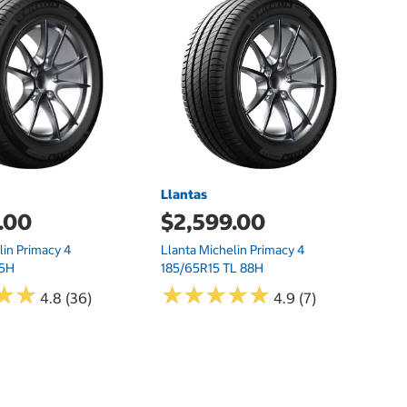
M
M
Llantas
.00
$2,599.00
lin Primacy 4
Llanta Michelin Primacy 4
95H
185/65R15 TL 88H
★
★
★
★
★
★
★
★
★
★
★
★
★
★
4.8 (36)
4.9 (7)