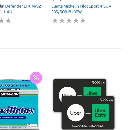
elin Defender LTX M/S2
Llanta Michelin Pilot Sport 4 SUV
L 114H
235/60R18 107W
★
★
★
★
★
★
★
★
★
★
★
★
★
★
$
An
Pa
Va