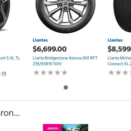
Llantas
Llantas
$6,699.00
$8,599
port 5 XL TL
Llanta Bridgestone Alenza 001 RFT
Llanta Miche
235/55R19 101V
Connect XL 
★
★
★
★
★
★
★
★
★
★
★
★
★
★
★
★
 (1)
on...