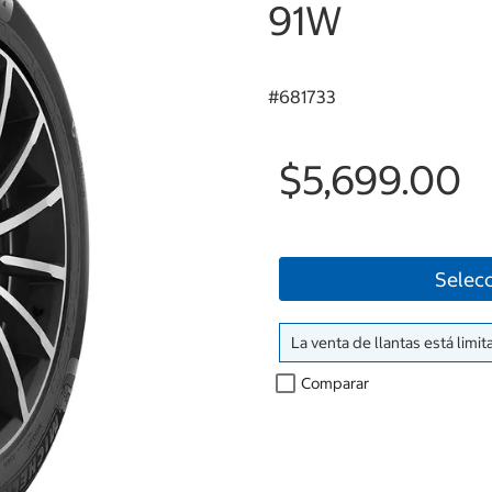
91W
#
681733
$5,699.00
Selecc
La venta de llantas está limit
Comparar