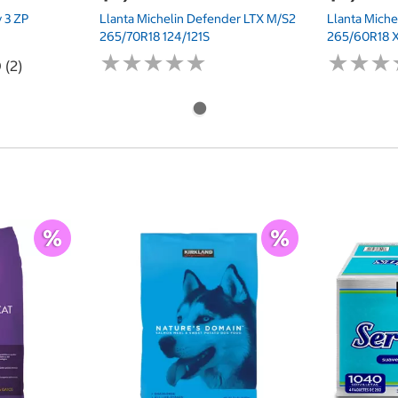
y 3 ZP
Llanta Michelin Defender LTX M/S2
Llanta Mich
265/70R18 124/121S
265/60R18 X
★
★
★
★
★
★
★
★
★
★
★
★
★
★
★
★
 (2)