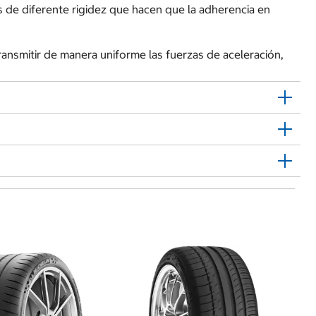
e diferente rigidez que hacen que la adherencia en
nsmitir de manera uniforme las fuerzas de aceleración,
L
$
Ll
2