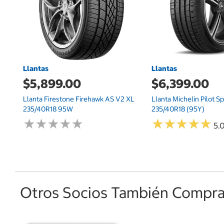
Llantas
Llantas
$5,899.00
$6,399.00
Llanta Firestone Firehawk AS V2 XL
Llanta Michelin Pilot S
235/40R18 95W
235/40R18 (95Y)
★
★
★
★
★
★
★
★
★
★
★
★
★
★
★
★
★
★
★
★
5.0
Otros Socios También Comprar