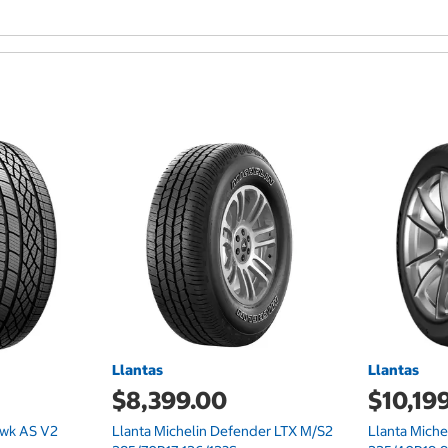
Llantas
Llantas
$8,399.00
$10,19
awk AS V2
Llanta Michelin Defender LTX M/S2
Llanta Miche