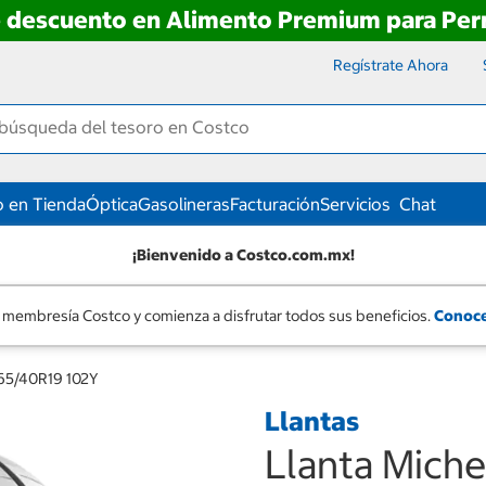
e descuento en Alimento Premium para Perr
Regístrate Ahora
 en Tienda
Óptica
Gasolineras
Facturación
Servicios
Chat
¡Bienvenido a Costco.com.mx!
 membresía Costco y comienza a disfrutar todos sus beneficios.
Conoce
 265/40R19 102Y
Llantas
Llanta Miche