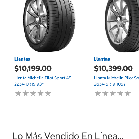
Llantas
Llantas
$10,199.00
$10,399.00
Llanta Michelin Pilot Sport 4S
Llanta Michelin Pilot S
225/40R19 93Y
265/45R19 105Y
★
★
★
★
★
★
★
★
★
★
★
★
★
★
★
★
★
★
★
★
Lo Más Vendido En Línea...