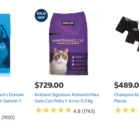
$729.00
$489.
ure's Domain
Kirkland Signature Alimento Para
Champion Bó
on Salmón Y
Gato Con Pollo Y Arroz 11.3 Kg
Piezas
★
★
★
★
★
★
★
★
★
★
★
★
★
★
★
★
4.8 (1743)
 (1100)