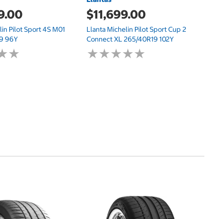
9.00
$11,699.00
$
lin Pilot Sport 4S M01
Llanta Michelin Pilot Sport Cup 2
Ll
19 96Y
Connect XL 265/40R19 102Y
3
★
★
★
★
★
★
★
★
★
★
★
★
★
★
L
$