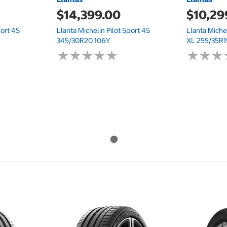
$14,399.00
$10,29
port 4S
Llanta Michelin Pilot Sport 4S
Llanta Miche
345/30R20 106Y
XL 255/35R
★
★
★
★
★
★
★
★
★
★
★
★
★
★
★
★