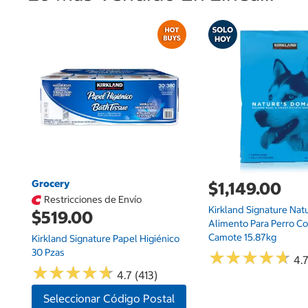
Grocery
$1,149.00
Restricciones de Envío
Kirkland Signature Nat
$519.00
Alimento Para Perro C
Camote 15.87kg
Kirkland Signature Papel Higiénico
30 Pzas
★
★
★
★
★
★
★
★
★
★
4.7
★
★
★
★
★
★
★
★
★
★
4.7 (413)
Seleccionar Código Postal