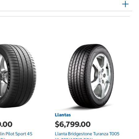
$
DJ
Llantas
9.00
$6,799.00
lin Pilot Sport 4S
Llanta Bridgestone Turanza T005