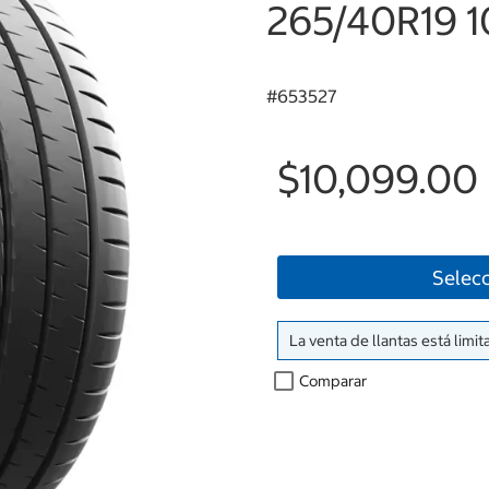
265/40R19 1
#
653527
$10,099.00
Selecc
La venta de llantas está limit
Comparar