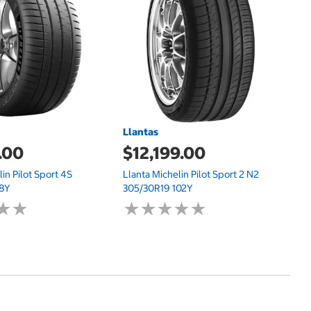
Ll
2
Llantas
.00
$12,199.00
lin Pilot Sport 4S
Llanta Michelin Pilot Sport 2 N2
88Y
305/30R19 102Y
★
★
★
★
★
★
★
★
★
★
★
★
★
★