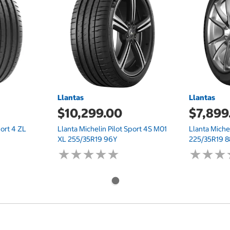
Llantas
Llantas
$10,299.00
$7,899
port 4 ZL
Llanta Michelin Pilot Sport 4S M01
Llanta Miche
XL 255/35R19 96Y
225/35R19 
★
★
★
★
★
★
★
★
★
★
★
★
★
★
★
★