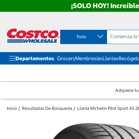
¡SOLO HOY! Increíbl
Ir
Ir
directo
directo
al
al
contenido
menú
Todo
de
navegación
Departamentos
Grocery
Membresías
Llantas
Recógelo
Adquiere tu
Inicio
Resultados De Búsqueda
Llanta Michelin Pilot Sport 4S