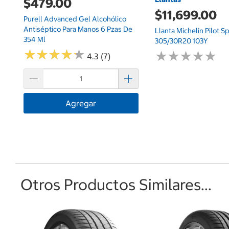
$479.00
$11,699.00
Purell Advanced Gel Alcohólico
Antiséptico Para Manos 6 Pzas De
Llanta Michelin Pilot S
354 Ml
305/30R20 103Y
★
★
★
★
★
★
★
★
★
★
★
★
★
★
★
★
★
★
★
★
4.3 (7)
Agregar
Otros Productos Similares...