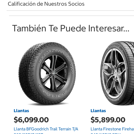
Calificación de Nuestros Socios
También Te Puede Interesar...
Llantas
Llantas
$6,099.00
$5,899.00
Llanta BFGoodrich Trail Terrain T/A
Llanta Firestone Fireh