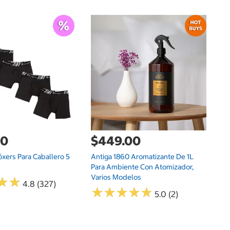
G
$
Ki
P
00
$449.00
xers Para Caballero 5
Antiga 1860 Aromatizante De 1L
Para Ambiente Con Atomizador,
Varios Modelos
★
★
★
★
4.8 (327)
★
★
★
★
★
★
★
★
★
★
5.0 (2)