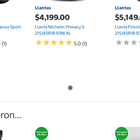
Llantas
Llantas
$4,199.00
$5,149
tenza Sport
Llanta Michelin Primacy 5
Llanta Fires
215/45R18 93W XL
215/45R18 
★
★
★
★
★
★
★
★
★
★
★
★
★
★
★
★
 (1)
5.0 (1)
on...