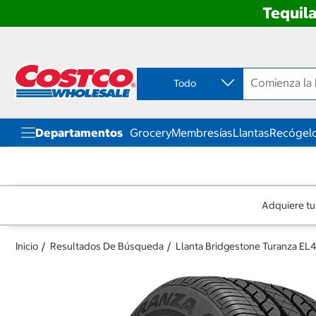
Tequila
Ir
Ir
directo
directo
al
al
contenido
menú
Todo
de
navegación
Departamentos
Grocery
Membresías
Llantas
Recógelo
Adquiere tu
Inicio
Resultados De Búsqueda
Llanta Bridgestone Turanza EL