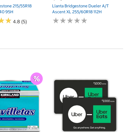
gestone 215/55R18
Llanta Bridgestone Dueler A/T
440 95H
Ascent XL 255/60R18 112H
★
★
★
★
★
★
★
★
★
★
★
★
★
★
4.8 (5)
$
An
Pa
Va