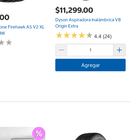
$11,299.00
.00
Dyson Aspiradora Inalámbrica V8
Origin Extra
tone Firehawk AS V2 XL
93W
★
★
★
★
★
★
★
★
★
★
4.4 (24)
★
★
★
★
Agregar
$