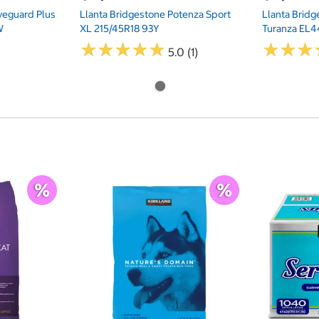
veguard Plus
Llanta Bridgestone Potenza Sport
Llanta Brid
W
XL 215/45R18 93Y
Turanza EL
★
★
★
★
★
★
★
★
★
★
★
★
★
★
★
★
5.0 (1)