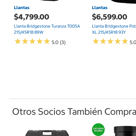
Llantas
Llantas
$4,799.00
$6,599.00
Llanta Bridgestone Turanza T005A
Llanta Bridgestone Po
215/45R18 89W
XL 215/45R18 93Y
★
★
★
★
★
★
★
★
★
★
★
★
★
★
★
★
★
★
★
★
5.0 (3)
5.0
Otros Socios También Comprar