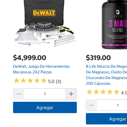
$4,999.00
$319.00
DeWalt, Juego De Herramientas
B Life Mezcla De Magne
Mecánicas 242 Piezas
De Magnesio, Oxido De
Gluconato De Magnesi
★
★
★
★
★
★
★
★
★
★
5.0 (3)
200 Cápsulas
★
★
★
★
★
★
★
★
★
★
4.
Agregar
Agregar