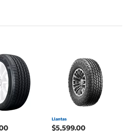
L
$
Ll
M
Llantas
.00
$5,599.00