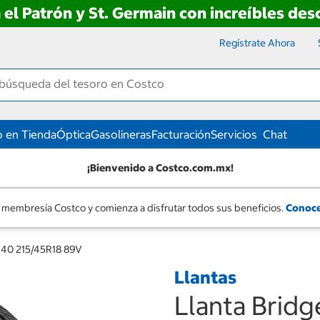
 el Patrón y St. Germain con increíbles de
Regístrate Ahora
 en Tienda
Óptica
Gasolineras
Facturación
Servicios
Chat
¡Bienvenido a Costco.com.mx!
 membresía Costco y comienza a disfrutar todos sus beneficios.
Conoce
440 215/45R18 89V
Llantas
Llanta Brid