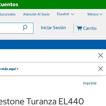
scuentos
Español
Sucursales
Atención Al Socio
México
Iniciar Sesión
Carrito
 más aquí >
Imprimir
gestone Turanza EL440