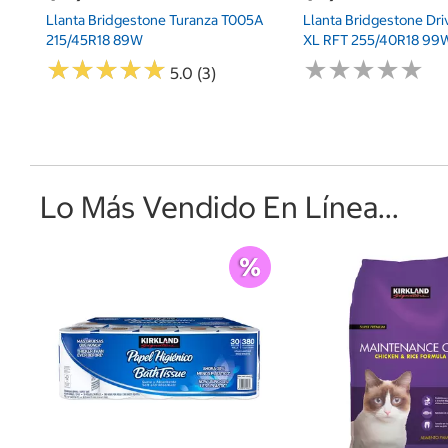
Llanta Bridgestone Turanza T005A
Llanta Bridgestone Dri
215/45R18 89W
XL RFT 255/40R18 99
★
★
★
★
★
★
★
★
★
★
★
★
★
★
★
★
★
★
★
★
5.0 (3)
Lo Más Vendido En Línea...