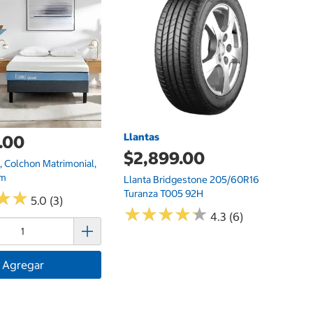
Na
Llantas
.00
$2,899.00
 Colchon Matrimonial,
am
Llanta Bridgestone 205/60R16
Turanza T005 92H
★
★
★
★
5.0 (3)
★
★
★
★
★
★
★
★
★
★
4.3 (6)
Agregar