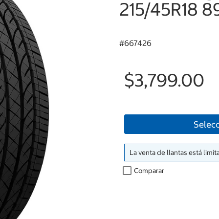
215/45R18 8
#
667426
$3,799.00
Selecc
La venta de llantas está limit
Comparar