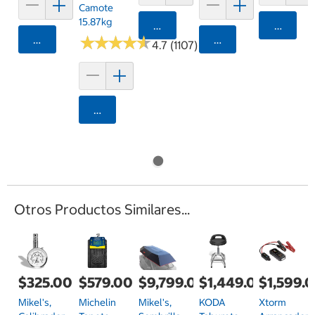
Camote
15.87kg
Agregar
Agrega
Agregar
★
★
★
★
★
★
★
★
★
★
Agregar
4.7 (1107)
Agregar
Otros Productos Similares...
$325.00
$579.00
$9,799.00
$1,449.00
$1,599.
Mikel's,
Michelin
Mikel's,
KODA
Xtorm