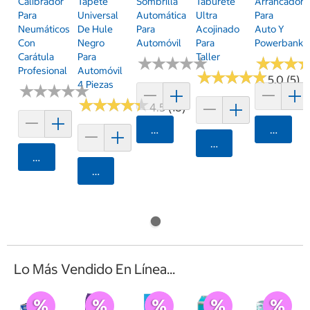
Calibrador
Tapete
Sombrilla
Taburete
Arrancador
Para
Universal
Automática
Ultra
Para
Neumáticos
De Hule
Para
Acojinado
Auto Y
Con
Negro
Automóvil
Para
Powerbank
Carátula
Para
Taller
★
★
★
★
★
★
★
★
★
★
★
★
★
★
★
★
Profesional
Automóvil
★
★
★
★
★
★
★
★
★
★
5.0 (5)
4 Piezas
★
★
★
★
★
★
★
★
★
★
★
★
★
★
★
★
★
★
★
★
4.5 (18)
Agregar
Agrega
Agregar
Agregar
Agregar
Lo Más Vendido En Línea...