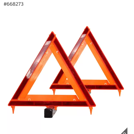
#
668273