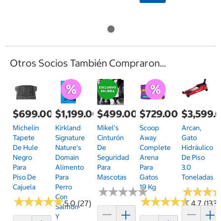
Otros Socios También Compraron...
$699.00
$1,199.00
$499.00
$729.00
$3,599.
Michelin
Kirkland
Mikel's
Scoop
Arcan,
Tapete
Signature
Cinturón
Away
Gato
De Hule
Nature's
De
Complete
Hidráulico
Negro
Domain
Seguridad
Arena
De Piso
Para
Alimento
Para
Para
3.0
Piso De
Para
Mascotas
Gatos
Toneladas
Cajuela
Perro
19 Kg
★
★
★
★
★
★
★
★
★
★
★
★
★
★
★
★
Con
★
★
★
★
★
★
★
★
★
★
★
★
★
★
★
★
★
★
★
★
5.0 (27)
4.7 (133)
Salmón
Y