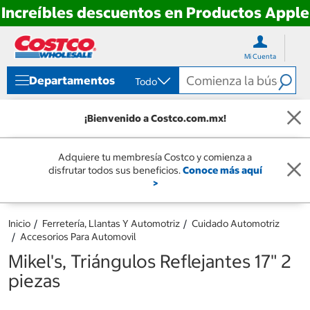
Increíbles descuentos en Productos Apple
Ir
Ir
directo
directo
Mi Cuenta
al
al
contenido
menú
Departamentos
Todo
de
navegación
¡Bienvenido a Costco.com.mx!
Adquiere tu membresía Costco y comienza a
disfrutar todos sus beneficios.
Conoce más aquí
>
Inicio
Ferretería, Llantas Y Automotriz
Cuidado Automotriz
Accesorios Para Automovil
Mikel's, Triángulos Reflejantes 17" 2
piezas