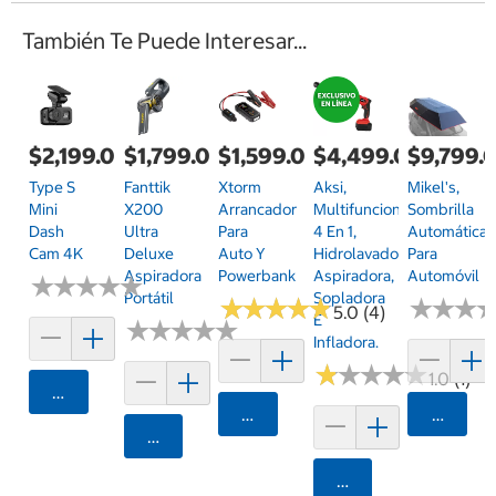
También Te Puede Interesar...
$2,199.00
$1,799.00
$1,599.00
$4,499.00
$9,799.
Type S
Fanttik
Xtorm
Aksi,
Mikel's,
Mini
X200
Arrancador
Multifuncional
Sombrilla
Dash
Ultra
Para
4 En 1,
Automática
Cam 4K
Deluxe
Auto Y
Hidrolavadora,
Para
Aspiradora
Powerbank
Aspiradora,
Automóvil
★
★
★
★
★
★
★
★
★
★
Portátil
Sopladora
★
★
★
★
★
★
★
★
★
★
★
★
★
★
★
★
5.0 (4)
E
★
★
★
★
★
★
★
★
★
★
Infladora.
★
★
★
★
★
★
★
★
★
★
1.0 (1)
Agregar
Agregar
Agrega
Agregar
Agregar