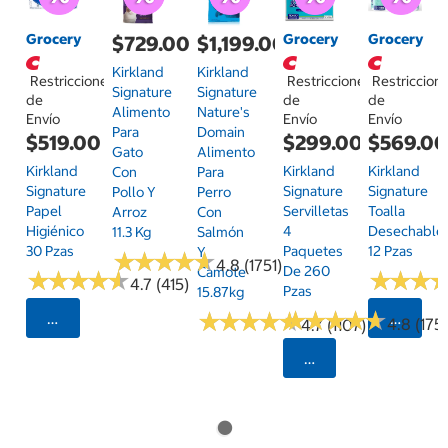
Grocery
Grocery
Grocery
$729.00
$1,199.00
Kirkland
Kirkland
Restricciones
Restricciones
Restriccion
Signature
Signature
de
de
de
Alimento
Nature's
Envío
Envío
Envío
Para
Domain
$519.00
$299.00
$569.0
Gato
Alimento
Kirkland
Kirkland
Kirkland
Con
Para
Signature
Signature
Signature
Pollo Y
Perro
Papel
Servilletas
Toalla
Arroz
Con
Higiénico
4
Desechable
11.3 Kg
Salmón
30 Pzas
Paquetes
12 Pzas
Y
★
★
★
★
★
★
★
★
★
★
4.8 (1751)
De 260
Camote
★
★
★
★
★
★
★
★
★
★
★
★
★
★
★
★
4.7 (415)
Pzas
15.87kg
★
★
★
★
★
★
★
★
★
★
★
★
★
★
★
★
★
★
★
★
Seleccionar Código Postal
Selecci
4.8 (175)
4.7 (1107)
Seleccionar Código