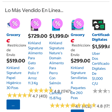
Lo Más Vendido En Línea...
Grocery
Grocery
Certificado
$729.00
$1,199.00
Digitales
Kirkland
Kirkland
Restricciones
Restricciones
$1,599.
Signature
Signature
de
de
Alimento
Nature's
Uber
Envío
Envío
Para
Domain
Dos
$519.00
$299.00
Gato
Alimento
Certificados
Kirkland
Kirkland
Con
Para
Digitales
Signature
Signature
Pollo Y
Perro
De
Papel
Servilletas
Arroz
Con
$1,000
Higiénico
4
11.3 Kg
Salmón
C/u
30 Pzas
Paquetes
Y
★
★
★
★
★
★
★
★
★
★
★
★
★
★
★
★
4.8 (1747)
De 260
Camote
★
★
★
★
★
★
★
★
★
★
4.7 (413)
Pzas
15.87kg
★
★
★
★
★
★
★
★
★
★
★
★
★
★
★
★
★
★
★
★
Seleccionar Código Postal
4.8 (175)
4.7 (1102)