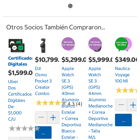
Otros Socios También Compraron...
Certificados
$10,799.00
$5,299.00
$5,999.00
$349.0
Digitales
DJI
Apple
Apple
Nautica
$1,599.00
Osmo
Watch
Watch
Voyage
Pocket 3
SE 3
SE 3
100 Ml
Uber
Creator
(GPS)
(GPS)
Dos
★
★
★
★
★
★
Combo
40mm
44mm
Certificados
Aluminio
Aluminio
Digitales
★
★
★
★
★
★
★
★
★
★
4.3 (4)
Blanco
Medianoche
De
Estelar
+ Correa
$1,000
+ Correa
Deportiva
C/u
Agrega
Deportiva
Medianoche
★
★
★
★
★
★
★
★
★
★
Blanco
- Talla
Agregar
Estelar -
M/L