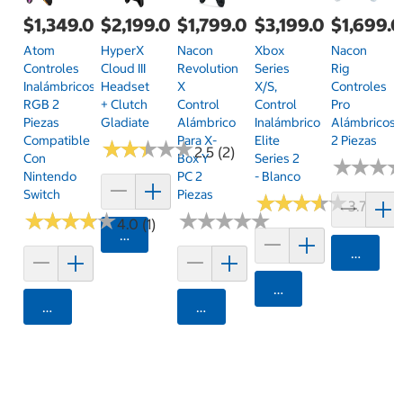
$1,349.00
$2,199.00
$1,799.00
$3,199.00
$1,699.
Atom
HyperX
Nacon
Xbox
Nacon
Controles
Cloud III
Revolution
Series
Rig
Inalámbricos
Headset
X
X/S,
Controles
RGB 2
+ Clutch
Control
Control
Pro
Piezas
Gladiate
Alámbrico
Inalámbrico
Alámbricos
Compatible
Para X-
Elite
2 Piezas
★
★
★
★
★
★
★
★
★
★
2.5 (2)
Con
Box Y
Series 2
★
★
★
★
★
★
Nintendo
PC 2
- Blanco
Switch
Piezas
★
★
★
★
★
★
★
★
★
★
3.7 (3)
★
★
★
★
★
★
★
★
★
★
★
★
★
★
★
★
★
★
★
★
4.0 (1)
Agregar
Agrega
Agregar
Agregar
Agregar