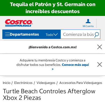
Tequila el Patrón y St. Germain con
increíbles descuentos
Ir
Ir
directo
directo
Mi Cuenta
al
al
contenido
menú
Departamentos
Todo
de
navegación
¡Bienvenido a Costco.com.mx!
Adquiere tu membresía Costco y comienza a
disfrutar todos sus beneficios.
Conoce más aquí
>
Inicio
Electrónicos
Videojuegos
Accesorios Para Videojuegos
Turtle Beach Controles Afterglow
Xbox 2 Piezas