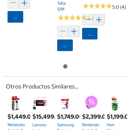
Talla
★
★
★
★
★
★
★
★
★
★
5.0 (4)
S/M
★
★
★
★
★
★
★
★
★
★
Agregar
4.8 (4)
Agregar
Agregar
Otros Productos Similares...
$1,449.00
$15,499.00
$1,749.00
$2,399.00
$1,199.0
Nintendo
Lenovo
Samsung
Nintendo
Hori