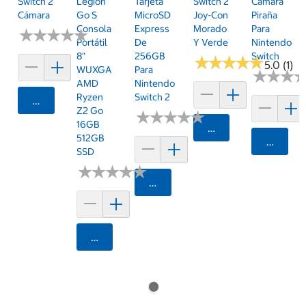
Switch 2
Legion
Tarjeta
Switch 2
Cámara
Cámara
Go S
MicroSD
Joy-Con
Piraña
Consola
Express
Morado
Para
★
★
★
★
★
★
★
★
★
★
Portátil
De
Y Verde
Nintendo
8"
256GB
Switch
★
★
★
★
★
★
★
★
★
★
5.0 (1)
WUXGA
Para
★
★
★
★
★
★
AMD
Nintendo
Ryzen
Switch 2
Agregar
Z2 Go
★
★
★
★
★
★
★
★
★
★
16GB
Agregar
512GB
Agrega
SSD
★
★
★
★
★
★
★
★
★
★
Agregar
Agregar