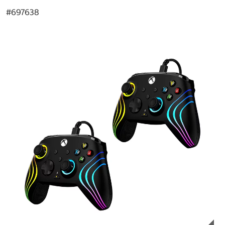
#
697638