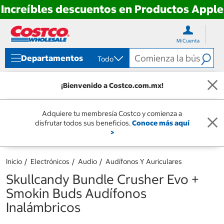
Increíbles descuentos en Productos Apple
Ir
Ir
directo
directo
Mi Cuenta
al
al
contenido
menú
Departamentos
Todo
de
navegación
¡Bienvenido a Costco.com.mx!
Adquiere tu membresía Costco y comienza a
disfrutar todos sus beneficios.
Conoce más aquí
>
Inicio
Electrónicos
Audio
Audífonos Y Auriculares
Skullcandy Bundle Crusher Evo +
Smokin Buds Audífonos
Inalámbricos