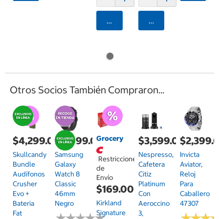
Agregar
Agregar
Otros Socios También Compraron...
Grocery
$4,299.00
$6,999.00
$3,599.00
$2,399.
Skullcandy
Samsung
Nespresso,
Invicta
Restricciones
Bundle
Galaxy
Cafetera
Aviator,
de
Audífonos
Watch 8
Citiz
Reloj
Envío
Crusher
Classic
Platinum
Para
$169.00
Evo +
46mm
Con
Caballero
Kirkland
Bateria
Negro
Aeroccino
47307
Signature
Fat
3,
★
★
★
★
★
★
★
★
★
★
★
★
★
★
★
★