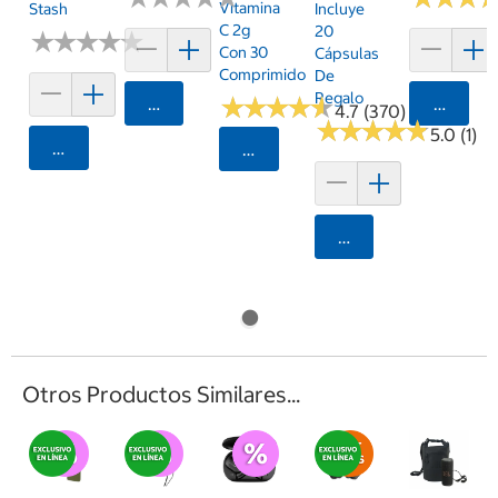
Vitamina
Stash
Incluye
C 2g
20
★
★
★
★
★
★
★
★
★
★
Con 30
Cápsulas
Comprimidos
De
Regalo
★
★
★
★
★
★
★
★
★
★
Agregar
Agrega
4.7 (370)
★
★
★
★
★
★
★
★
★
★
5.0 (1)
Agregar
Seleccionar Código Postal
Agregar
Otros Productos Similares...