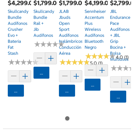
$4,299.00
$1,799.00
$1,799.00
$4,199.00
$2,799.
Skullcandy
Skullcandy
JLAB
Sennheiser
JBL
Bundle
Bundle
Jbuds
Accentum
Endurance
Audífonos
Rail +
Open
Plus
Pace
Crusher
Jib
Sport
Wireless
Audífonos
Evo +
Audífonos
Audífonos
Audífonos
+ JBL
Bateria
Inalámbricos
Bluetooth
Grip
★
★
★
★
★
★
★
★
★
★
Fat
Conducción
Negro
Bocina +
Stash
Aérea
Bolsa
★
★
★
★
★
★
★
★
★
★
4.0 (1)
Multiusos
★
★
★
★
★
★
★
★
★
★
★
★
★
★
★
★
★
★
★
★
5.0 (1)
★
★
★
★
★
★
Agregar
Agregar
Agregar
Agregar
Agrega