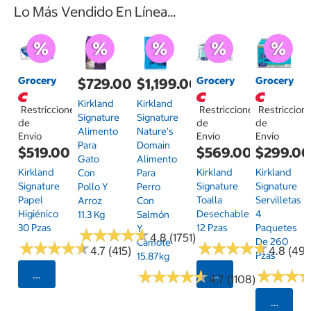
Lo Más Vendido En Línea...
Grocery
Grocery
Grocery
$729.00
$1,199.00
Kirkland
Kirkland
Restricciones
Restricciones
Restriccion
Signature
Signature
de
de
de
Alimento
Nature's
Envío
Envío
Envío
Para
Domain
$519.00
$569.00
$299.0
Gato
Alimento
Kirkland
Kirkland
Kirkland
Con
Para
Signature
Signature
Signature
Pollo Y
Perro
Papel
Toalla
Servilletas
Arroz
Con
Higiénico
Desechable
4
11.3 Kg
Salmón
30 Pzas
12 Pzas
Paquetes
Y
★
★
★
★
★
★
★
★
★
★
4.8 (1751)
De 260
Camote
★
★
★
★
★
★
★
★
★
★
★
★
★
★
★
★
★
★
★
★
4.7 (415)
4.8 (497
Pzas
15.87kg
★
★
★
★
★
★
★
★
★
★
★
★
★
★
★
★
Seleccionar Código Postal
Seleccionar Código
4.7 (1108)
Selecci