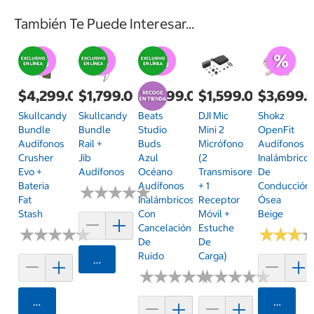
También Te Puede Interesar...
$4,299.00
$1,799.00
$2,699.00
$1,599.00
$3,699.
Skullcandy
Skullcandy
Beats
DJI Mic
Shokz
Bundle
Bundle
Studio
Mini 2
OpenFit
Audífonos
Rail +
Buds
Micrófono
Audífonos
Crusher
Jib
Azul
(2
Inalámbrico
Evo +
Audífonos
Océano
Transmisores
De
Bateria
Audífonos
+ 1
Conducción
★
★
★
★
★
★
★
★
★
★
Fat
Inalámbricos
Receptor
Ósea
Stash
Con
Móvil +
Beige
Cancelación
Estuche
★
★
★
★
★
★
★
★
★
★
★
★
★
★
★
★
De
De
Ruido
Carga)
Agregar
★
★
★
★
★
★
★
★
★
★
★
★
★
★
★
★
★
★
★
★
Agregar
Agrega