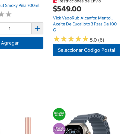
Restricciones de Envío
ut Smoky Piña 700ml
$549.00
★
★
★
★
Vick VapoRub Alcanfor, Mentol,
Aceite De Eucalipto 3 Pzas De 100
G
★
★
★
★
★
★
★
★
★
★
5.0 (6)
Agregar
Seleccionar Código Postal
$
Ap
Ce