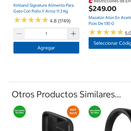
Restricciones de En
Kirkland Signature Alimento Para
$249.00
Gato Con Pollo Y Arroz 11.3 Kg
Mazatún Atún En Aceite
★
★
★
★
★
★
★
★
★
★
4.8 (1749)
Pzas De 130 G
★
★
★
★
★
★
★
★
★
★
5.0
Seleccionar Códi
Agregar
Otros Productos Similares...