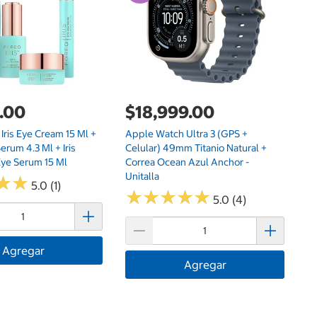
Co
.00
$18,999.00
+ Iris Eye Cream 15 Ml +
Apple Watch Ultra 3 (GPS +
Serum 4.3 Ml + Iris
Celular) 49mm Titanio Natural +
Eye Serum 15 Ml
Correa Ocean Azul Anchor -
Unitalla
★
★
★
★
5.0 (1)
★
★
★
★
★
★
★
★
★
★
5.0 (4)
Agregar
Agregar