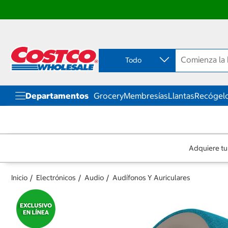
Ir
Ir
directo
directo
al
al
contenido
menú
Todo
de
navegación
Departamentos
Grocery
Membresías
Llantas
Recógelo
Adquiere tu
Inicio
Electrónicos
Audio
Audífonos Y Auriculares