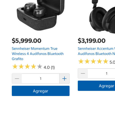
$5,999.00
$3,199.00
Sennheiser Momentum True
Sennheiser Accentum 
Wireless 4 Audífonos Bluetooth
Audífonos Bluetooth 
Grafito
★
★
★
★
★
★
★
★
★
★
5.0
★
★
★
★
★
★
★
★
★
★
4.0 (1)
Agregar
Agregar