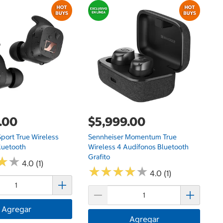
$
S
Wi
N
.00
$5,999.00
port True Wireless
Sennheiser Momentum True
luetooth
Wireless 4 Audífonos Bluetooth
Grafito
★
★
★
★
4.0 (1)
★
★
★
★
★
★
★
★
★
★
4.0 (1)
Agregar
Agregar