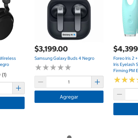
$3,199.00
$4,399
Wireless
Samsung Galaxy Buds 4 Negro
Foreo Iris 2 
Negro
Iris Eyelash 
★
★
★
★
★
★
★
★
★
★
Firming PM 
 (1)
★
★
★
★
★
★
Agregar