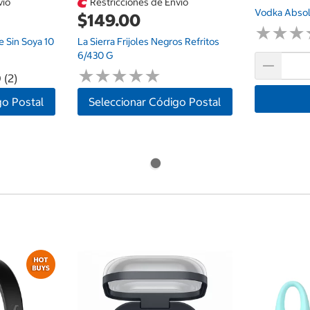
vío
Restricciones de Envío
Vodka Absol
$149.00
★
★
★
★
★
★
 Sin Soya 10
La Sierra Frijoles Negros Refritos
6/430 G
★
★
★
★
★
★
★
★
★
★
 (2)
go Postal
Seleccionar Código Postal