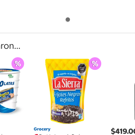
on...
Grocery
$419.0