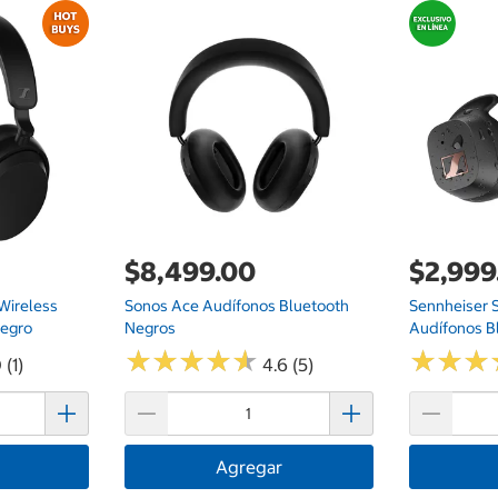
$8,499.00
$2,999
Wireless
Sonos Ace Audífonos Bluetooth
Sennheiser S
Negro
Negros
Audífonos B
★
★
★
★
★
★
★
★
★
★
★
★
★
★
★
★
 (1)
4.6 (5)
Agregar