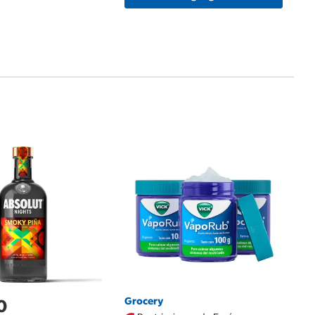
$
Op
Grocery
0