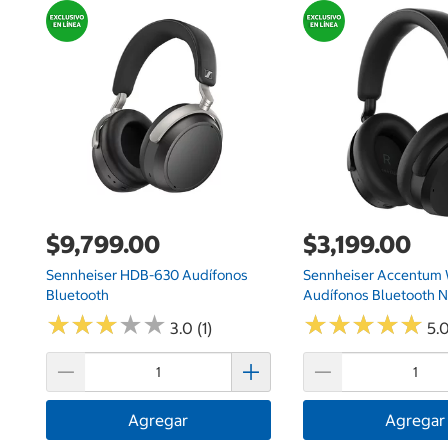
$9,799.00
$3,199.00
Sennheiser HDB-630 Audífonos
Sennheiser Accentum 
Bluetooth
Audífonos Bluetooth 
★
★
★
★
★
★
★
★
★
★
★
★
★
★
★
★
★
★
★
★
3.0 (1)
5.0
Agregar
Agregar