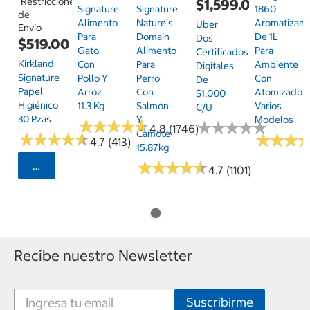
Restricciones
$1,599.00
Signature
Signature
1860
de
Alimento
Nature's
Aromatizant
Uber
Envío
Para
Domain
De 1L
Dos
$519.00
Gato
Alimento
Para
Certificados
Kirkland
Con
Para
Ambiente
Digitales
Signature
Pollo Y
Perro
Con
De
Papel
Arroz
Con
Atomizador,
$1,000
Higiénico
11.3 Kg
Salmón
Varios
C/u
30 Pzas
Y
Modelos
★
★
★
★
★
★
★
★
★
★
★
★
★
★
★
★
★
★
★
★
4.8 (1746)
Camote
★
★
★
★
★
★
★
★
★
★
★
★
★
★
★
★
4.7 (413)
15.87kg
★
★
★
★
★
★
★
★
★
★
Seleccionar Código Postal
4.7 (1101)
Recibe nuestro Newsletter