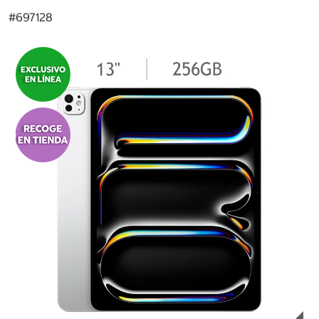
#
697128