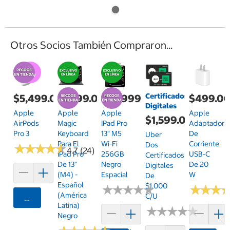
Otros Socios También Compraron...
Certificados
$5,499.00
$7,799.00
$35,999.00
$499.0
Digitales
Apple
Apple
Apple
Apple
$1,599.00
AirPods
Magic
IPad Pro
Adaptador
Pro 3
Keyboard
13" M5
De
Uber
Para El
Wi-Fi
Corriente
Dos
★
★
★
★
★
★
★
★
★
★
4.7 (24)
IPad Pro
256GB
USB-C
Certificados
De 13"
Negro
De 20
Digitales
(M4) -
Espacial
W
De
Español
$1,000
★
★
★
★
★
★
★
★
★
★
★
★
★
★
★
★
(América
C/u
Agregar
Latina)
★
★
★
★
★
★
★
★
★
★
Negro