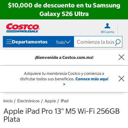
$10,000 de descuento en tu Samsung
Galaxy S26 Ultra
Ir
Ir
directo
directo
Mi Cuenta
al
al
contenido
menú
Departamentos
Todo
de
navegación
¡Bienvenido a Costco.com.mx!
Adquiere tu membresía Costco y comienza a
disfrutar todos sus beneficios.
Conoce más aquí
>
Inicio
Electrónicos
Apple
IPad
Apple iPad Pro 13" M5 Wi-Fi 256GB
Plata