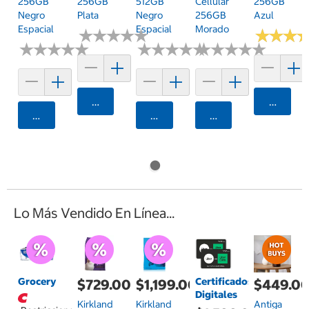
256GB
256GB
512GB
Cellular
256GB
Negro
Plata
Negro
256GB
Azul
Espacial
Espacial
Morado
★
★
★
★
★
★
★
★
★
★
★
★
★
★
★
★
★
★
★
★
★
★
★
★
★
★
★
★
★
★
★
★
★
★
★
★
★
★
★
★
★
★
★
★
★
★
Agregar
Agrega
Agregar
Agregar
Agregar
Lo Más Vendido En Línea...
Grocery
Certificados
$729.00
$1,199.00
$449.0
Digitales
Kirkland
Kirkland
Antiga