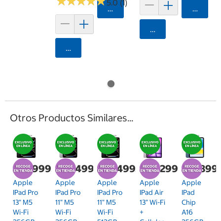
★
★
★
★
★
★
★
★
★
★
5.0 (1)
Agregar
Agrega
Agregar
Agregar
Otros Productos Similares...
$35,999.00
$28,499.00
$33,499.00
$24,299.00
$12,899
Apple
Apple
Apple
Apple
Apple
IPad Pro
IPad Pro
IPad Pro
IPad Air
IPad
13" M5
11" M5
11" M5
13" Wi-Fi
Chip
Wi-Fi
Wi-Fi
Wi-Fi
+
A16