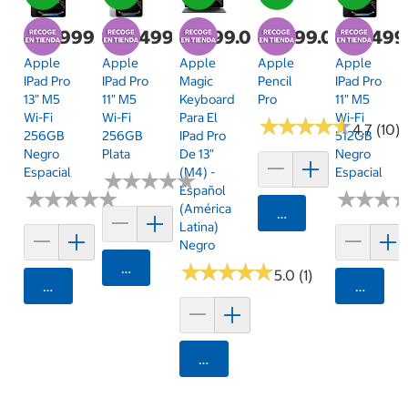
$35,999.00
$28,499.00
$7,799.00
$2,899.00
$33,499
Apple
Apple
Apple
Apple
Apple
IPad Pro
IPad Pro
Magic
Pencil
IPad Pro
13" M5
11" M5
Keyboard
Pro
11" M5
Wi-Fi
Wi-Fi
Para El
Wi-Fi
★
★
★
★
★
★
★
★
★
★
4.7 (10)
256GB
256GB
IPad Pro
512GB
Negro
Plata
De 13"
Negro
Espacial
(M4) -
Espacial
★
★
★
★
★
★
★
★
★
★
Español
★
★
★
★
★
★
★
★
★
★
★
★
★
★
★
★
(América
Agregar
Latina)
Negro
Agregar
★
★
★
★
★
★
★
★
★
★
5.0 (1)
Agregar
Agrega
Agregar