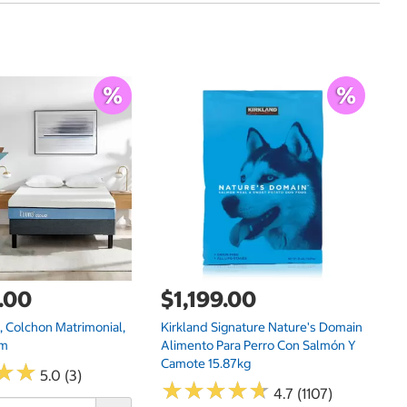
G
.00
$1,199.00
 Colchon Matrimonial,
Kirkland Signature Nature's Domain
$
am
Alimento Para Perro Con Salmón Y
Camote 15.87kg
Ki
★
★
★
★
5.0 (3)
30
★
★
★
★
★
★
★
★
★
★
4.7 (1107)