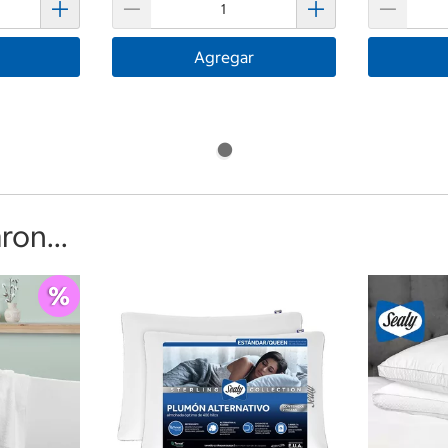
Agregar
on...