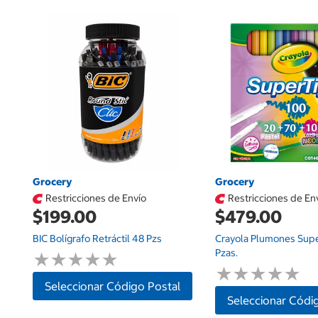
Grocery
Grocery
Restricciones de Envío
Restricciones de En
$199.00
$479.00
BIC Bolígrafo Retráctil 48 Pzs
Crayola Plumones Supe
Pzas.
★
★
★
★
★
★
★
★
★
★
★
★
★
★
★
★
★
★
★
★
Seleccionar Código Postal
Seleccionar Códi