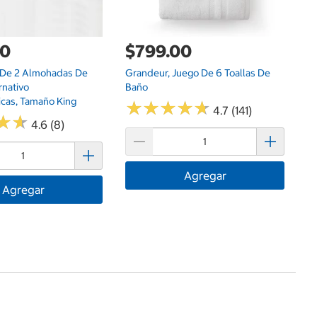
00
$799.00
o De 2 Almohadas De
Grandeur, Juego De 6 Toallas De
rnativo
Baño
icas, Tamaño King
★
★
★
★
★
★
★
★
★
★
4.7 (141)
★
★
★
★
4.6 (8)
Agregar
Agregar