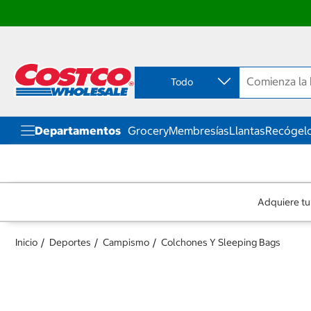
Ir
Ir
directo
directo
al
al
contenido
menú
Todo
de
navegación
Departamentos
Grocery
Membresías
Llantas
Recógelo
Adquiere tu
Inicio
Deportes
Campismo
Colchones Y Sleeping Bags