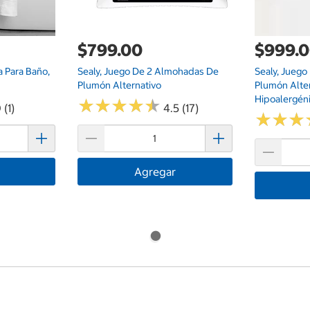
$799.00
$999.
a Para Baño,
Sealy, Juego De 2 Almohadas De
Sealy, Jueg
Plumón Alternativo
Plumón Alte
Hipoalergén
★
★
★
★
★
★
★
★
★
★
 (1)
4.5 (17)
★
★
★
★
★
★
Agregar