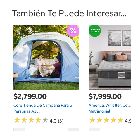
También Te Puede Interesar...
$2,799.00
$7,999.00
Core Tienda De Campaña Para 6
América, Whistler, Col
Personas Azul
Matrimonial
★
★
★
★
★
★
★
★
★
★
★
★
★
★
★
★
★
★
★
★
4.0 (3)
4.9