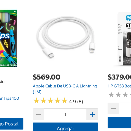
$569.00
$379.0
vío
Apple Cable De USB-C A Lightning
HP GT53 Bot
(1 M)
★
★
★
★
★
★
r Tips 100
★
★
★
★
★
★
★
★
★
★
4.9 (8)
go Postal
Agregar