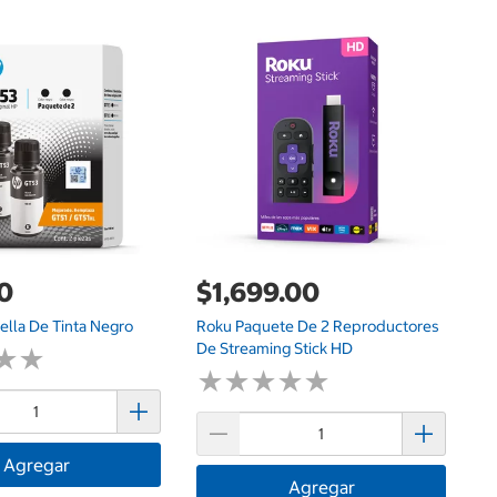
$
Ap
0
$1,699.00
ella De Tinta Negro
Roku Paquete De 2 Reproductores
De Streaming Stick HD
★
★
★
★
★
★
★
★
★
★
★
★
★
★
Agregar
Agregar