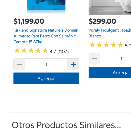
$1,199.00
$299.00
Kirkland Signature Nature's Domain
Purely Indulgent , Toall
Alimento Para Perro Con Salmón Y
Blanco
Camote 15.87kg
★
★
★
★
★
★
★
★
★
★
5.0
★
★
★
★
★
★
★
★
★
★
4.7 (1107)
Agregar
Agregar
Otros Productos Similares...