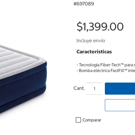
#
697089
$1,399.00
Incluye envío
Características
- Tecnología Fiber-Tech™ para 
- Bomba eléctrica FastFill™ int
Cant.
Comparar