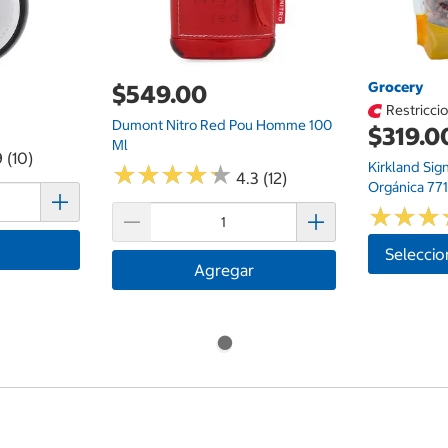
Grocery
$549.00
Restricci
Dumont Nitro Red Pou Homme 100
$319.0
Ml
 (10)
Kirkland Sig
★
★
★
★
★
★
★
★
★
★
4.3 (12)
Orgánica 77
★
★
★
★
★
★
Seleccio
Agregar