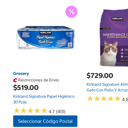
Grocery
$729.00
Restricciones de Envío
Kirkland Signature Ali
$519.00
Gato Con Pollo Y Arroz 
Kirkland Signature Papel Higiénico
★
★
★
★
★
★
★
★
★
★
4.
30 Pzas
★
★
★
★
★
★
★
★
★
★
4.7 (413)
Seleccionar Código Postal