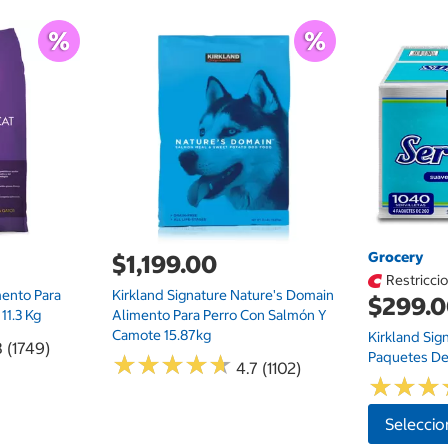
Grocery
$1,199.00
Restricci
mento Para
Kirkland Signature Nature's Domain
$299.
11.3 Kg
Alimento Para Perro Con Salmón Y
Camote 15.87kg
Kirkland Sig
8 (1749)
Paquetes De
★
★
★
★
★
★
★
★
★
★
4.7 (1102)
★
★
★
★
★
★
Seleccio