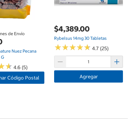
$4,389.00
ones de Envío
Rybelsus 14mg 30 Tabletas
0
★
★
★
★
★
★
★
★
★
★
4.7 (25)
nature Nuez Pecana
1 G
★
★
★
★
4.6 (5)
Agregar
nar Código Postal