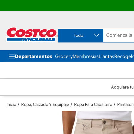
Ir
Ir
directo
directo
al
al
contenido
menú
Todo
de
navegación
Departamentos
Grocery
Membresías
Llantas
Recógelo
Adquiere tu
Inicio
Ropa, Calzado Y Equipaje
Ropa Para Caballero
Pantalon