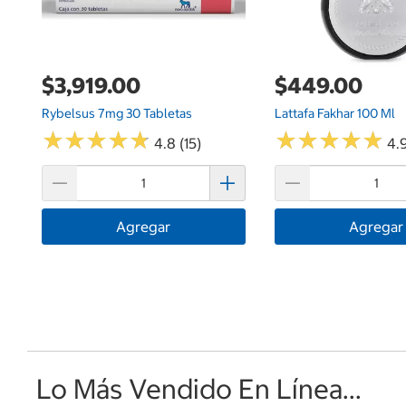
$3,919.00
$449.00
Rybelsus 7mg 30 Tabletas
Lattafa Fakhar 100 Ml
★
★
★
★
★
★
★
★
★
★
★
★
★
★
★
★
★
★
★
★
4.8 (15)
4.9
Agregar
Agregar
Lo Más Vendido En Línea...