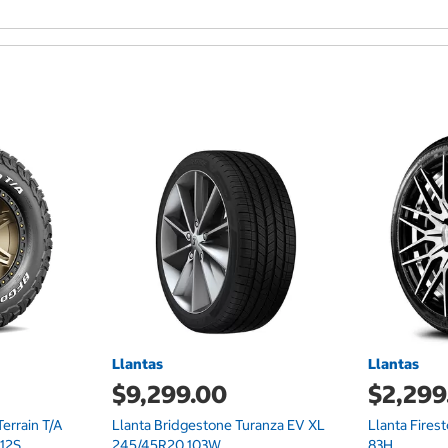
Llantas
Llantas
$9,299.00
$2,299
errain T/A
Llanta Bridgestone Turanza EV XL
Llanta Fire
112S
245/45R20 103W
83H