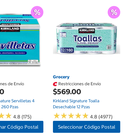
Ce
$
Ub
$1
Grocery
ones de Envío
Restricciones de Envío
00
$569.00
nature Servilletas 4
Kirkland Signature Toalla
 260 Pzas
Desechable 12 Pzas
★
★
★
★
★
★
★
★
★
★
★
★
★
★
4.8 (175)
4.8 (4977)
nar Código Postal
Seleccionar Código Postal