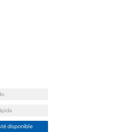
do
ápida
té disponible