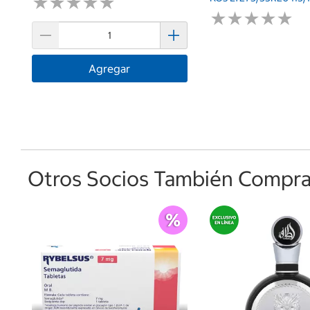
★
★
★
★
★
★
★
★
★
★
★
★
★
★
★
★
★
★
★
★
Agregar
Otros Socios También Comprar