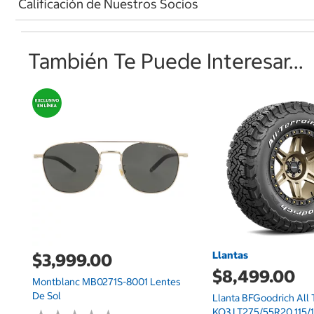
Calificación de Nuestros Socios
También Te Puede Interesar...
Llantas
$3,999.00
$8,499.00
Montblanc MB0271S-8001 Lentes
De Sol
Llanta BFGoodrich All T
KO3 LT275/55R20 115/