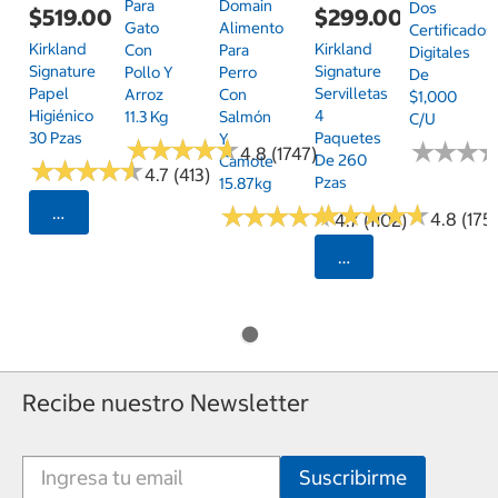
Para
Domain
Dos
$519.00
$299.00
Gato
Alimento
Certificados
Kirkland
Kirkland
Con
Para
Digitales
Signature
Signature
Pollo Y
Perro
De
Papel
Servilletas
Arroz
Con
$1,000
Higiénico
4
11.3 Kg
Salmón
C/u
30 Pzas
Paquetes
Y
★
★
★
★
★
★
★
★
★
★
★
★
★
★
★
★
4.8 (1747)
De 260
Camote
★
★
★
★
★
★
★
★
★
★
4.7 (413)
Pzas
15.87kg
★
★
★
★
★
★
★
★
★
★
★
★
★
★
★
★
★
★
★
★
Seleccionar Código Postal
4.8 (175)
4.7 (1102)
Seleccionar Código
Recibe nuestro Newsletter