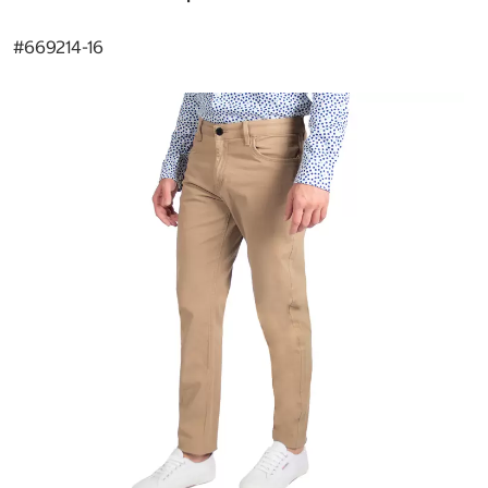
#
669214-16