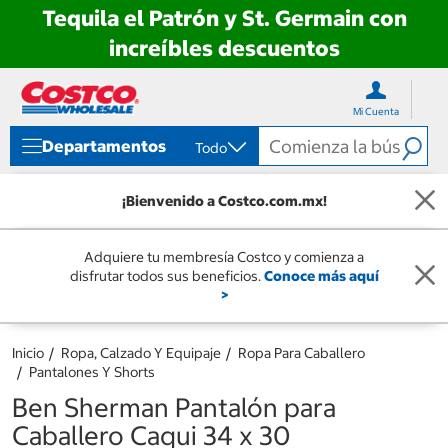
Tequila el Patrón y St. Germain con
increíbles descuentos
Ir
Ir
directo
directo
Mi Cuenta
al
al
contenido
menú
Departamentos
Todo
de
navegación
¡Bienvenido a Costco.com.mx!
Adquiere tu membresía Costco y comienza a
disfrutar todos sus beneficios.
Conoce más aquí
>
Inicio
Ropa, Calzado Y Equipaje
Ropa Para Caballero
Pantalones Y Shorts
Ben Sherman Pantalón para
Caballero Caqui 34 x 30