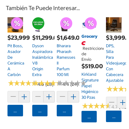
También Te Puede Interesar...
Grocery
$23,999.00
$11,299.00
$1,649.00
$3,999.
Pit Boss,
Dyson
Bharara
DPS,
Restricciones
Asador
Aspiradora
Pharaoh
Silla
de
De
Inalámbrica
Ramesses
Para
Envío
Cerámica
V8
II
Videojuego
$519.00
A
Origin
Parfum
Con
Kirkland
Carbón
Extra
100 Ml
Cabecera
Signature
Ajustable
★
★
★
★
★
★
★
★
★
★
★
★
★
★
★
★
★
★
★
★
★
★
★
★
★
★
★
★
★
★
4.6 (28)
4.4 (24)
Papel
★
★
★
★
★
★
Higiénico
30 Pzas
★
★
★
★
★
★
★
★
★
★
4.7 (413)
Agregar
Agregar
Agregar
Agrega
Seleccionar Código