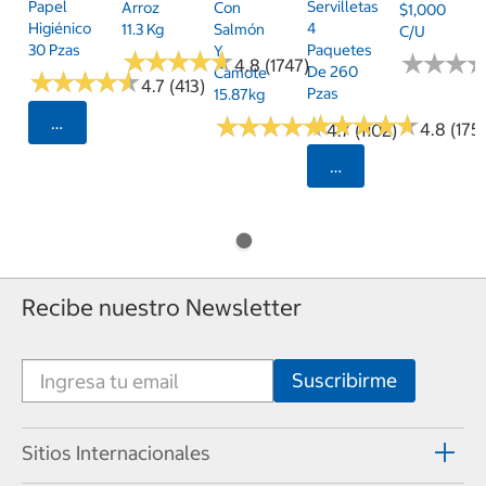
Papel
Servilletas
Arroz
Con
$1,000
Higiénico
4
11.3 Kg
Salmón
C/u
30 Pzas
Paquetes
Y
★
★
★
★
★
★
★
★
★
★
★
★
★
★
★
★
4.8 (1747)
De 260
Camote
★
★
★
★
★
★
★
★
★
★
4.7 (413)
Pzas
15.87kg
★
★
★
★
★
★
★
★
★
★
★
★
★
★
★
★
★
★
★
★
Seleccionar Código Postal
4.8 (175)
4.7 (1102)
Seleccionar Código
Recibe nuestro Newsletter
Sitios Internacionales