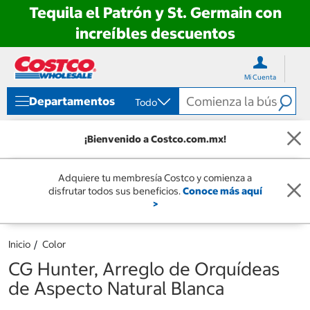
Tequila el Patrón y St. Germain con
increíbles descuentos
Ir
Ir
directo
directo
Mi Cuenta
al
al
contenido
menú
Departamentos
Todo
de
navegación
¡Bienvenido a Costco.com.mx!
Adquiere tu membresía Costco y comienza a
disfrutar todos sus beneficios.
Conoce más aquí
>
Inicio
Color
CG Hunter, Arreglo de Orquídeas
de Aspecto Natural Blanca