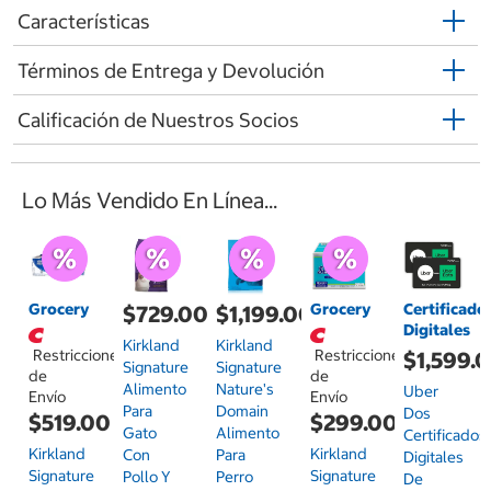
Características
Términos de Entrega y Devolución
Calificación de Nuestros Socios
Lo Más Vendido En Línea...
Grocery
Grocery
Certificado
$729.00
$1,199.00
Digitales
Kirkland
Kirkland
Restricciones
Restricciones
$1,599.
Signature
Signature
de
de
Alimento
Nature's
Uber
Envío
Envío
Para
Domain
Dos
$519.00
$299.00
Gato
Alimento
Certificados
Kirkland
Kirkland
Con
Para
Digitales
Signature
Signature
Pollo Y
Perro
De