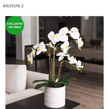
#
1635578-2