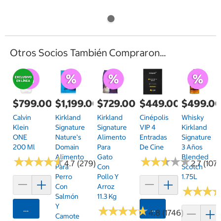
Otros Socios También Compraron...
$799.00
$1,199.00
$729.00
$449.00
$499.0
Calvin
Kirkland
Kirkland
Cinépolis
Whisky
Klein
Signature
Signature
VIP 4
Kirkland
ONE
Nature's
Alimento
Entradas
Signature
200 Ml
Domain
Para
De Cine
3 Años
Alimento
Gato
Blended
★
★
★
★
★
★
★
★
★
★
★
★
★
★
★
★
★
★
★
★
4.7 (279)
2.7 (107)
Para
Con
Scotch
Perro
Pollo Y
1.75L
Con
Arroz
★
★
★
★
★
★
Salmón
11.3 Kg
Y
Agregar
★
★
★
★
★
★
★
★
★
★
Agregar
4.8 (1746)
Camote