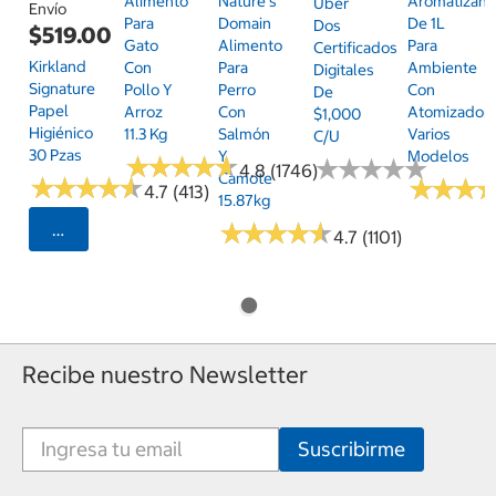
Alimento
Nature's
Aromatizant
Uber
Envío
Para
Domain
De 1L
Dos
$519.00
Gato
Alimento
Para
Certificados
Kirkland
Con
Para
Ambiente
Digitales
Signature
Pollo Y
Perro
Con
De
Papel
Arroz
Con
Atomizador,
$1,000
Higiénico
11.3 Kg
Salmón
Varios
C/u
30 Pzas
Y
Modelos
★
★
★
★
★
★
★
★
★
★
★
★
★
★
★
★
★
★
★
★
4.8 (1746)
Camote
★
★
★
★
★
★
★
★
★
★
★
★
★
★
★
★
4.7 (413)
15.87kg
★
★
★
★
★
★
★
★
★
★
Seleccionar Código Postal
4.7 (1101)
Recibe nuestro Newsletter