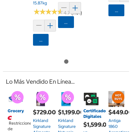
15.87kg
★
★
★
★
★
★
★
★
★
★
Agrega
4.7 (1101)
Agregar
Agregar
Lo Más Vendido En Línea...
Grocery
Certificados
$729.00
$1,199.00
$449.0
Digitales
Kirkland
Kirkland
Antiga
Restricciones
$1,599.00
Signature
Signature
1860
de