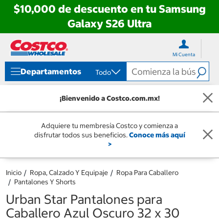
$10,000 de descuento en tu Samsung
Galaxy S26 Ultra
Ir
Ir
directo
directo
Mi Cuenta
al
al
contenido
menú
Departamentos
Todo
de
navegación
¡Bienvenido a Costco.com.mx!
Adquiere tu membresía Costco y comienza a
disfrutar todos sus beneficios.
Conoce más aquí
>
Inicio
Ropa, Calzado Y Equipaje
Ropa Para Caballero
Pantalones Y Shorts
Urban Star Pantalones para
Caballero Azul Oscuro 32 x 30