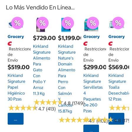
Lo Más Vendido En Línea...
Grocery
Grocery
Grocery
$729.00
$1,199.00
Kirkland
Kirkland
Restricciones
Restricciones
Restriccion
Signature
Signature
de
de
de
Alimento
Nature's
Envío
Envío
Envío
Para
Domain
$519.00
$299.00
$569.0
Gato
Alimento
Kirkland
Kirkland
Kirkland
Con
Para
Signature
Signature
Signature
Pollo Y
Perro
Papel
Servilletas
Toalla
Arroz
Con
Higiénico
4
Desechable
11.3 Kg
Salmón
30 Pzas
Paquetes
12 Pzas
Y
★
★
★
★
★
★
★
★
★
★
4.8 (1749)
De 260
Camote
★
★
★
★
★
★
★
★
★
★
★
★
★
★
★
★
4.7 (413)
Pzas
15.87kg
★
★
★
★
★
★
★
★
★
★
★
★
★
★
★
★
★
★
★
★
Seleccionar Código Postal
Selecci
4.8 (175)
4.7 (1102)
Seleccionar Código