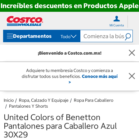
Increíbles descuentos en Productos Apple
Ir
Ir
directo
directo
Mi Cuenta
al
al
contenido
menú
Departamentos
Todo
de
navegación
¡Bienvenido a Costco.com.mx!
Adquiere tu membresía Costco y comienza a
disfrutar todos sus beneficios.
Conoce más aquí
>
Inicio
Ropa, Calzado Y Equipaje
Ropa Para Caballero
Pantalones Y Shorts
United Colors of Benetton
Pantalones para Caballero Azul
30X29