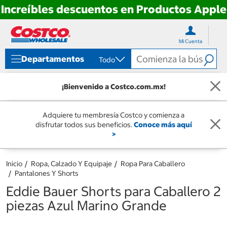
Increíbles descuentos en Productos Apple
Ir
Ir
directo
directo
Mi Cuenta
al
al
contenido
menú
Departamentos
Todo
de
navegación
¡Bienvenido a Costco.com.mx!
Adquiere tu membresía Costco y comienza a
disfrutar todos sus beneficios.
Conoce más aquí
>
Inicio
Ropa, Calzado Y Equipaje
Ropa Para Caballero
Pantalones Y Shorts
Eddie Bauer Shorts para Caballero 2
piezas Azul Marino Grande