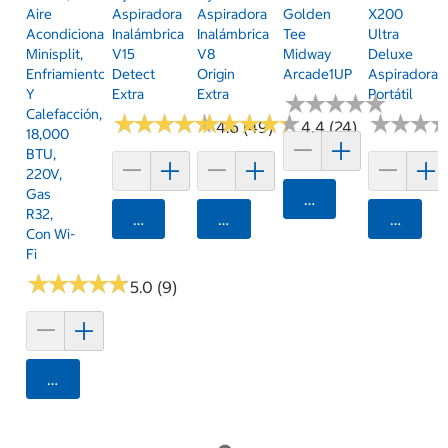
Aire
Aspiradora
Aspiradora
Golden
X200
Acondicionado
Inalámbrica
Inalámbrica
Tee
Ultra
Minisplit,
V15
V8
Midway
Deluxe
Enfriamiento
Detect
Origin
Arcade1UP
Aspiradora
Y
Extra
Extra
Portátil
★
★
★
★
★
★
★
★
★
★
Calefacción,
★
★
★
★
★
★
★
★
★
★
★
★
★
★
★
★
★
★
★
★
★
★
★
★
★
★
4.6 (49)
4.4 (24)
18,000
BTU,
220V,
Gas
Agregar
R32,
Agregar
Agregar
Agrega
Con Wi-
Fi
★
★
★
★
★
★
★
★
★
★
5.0 (9)
Agregar