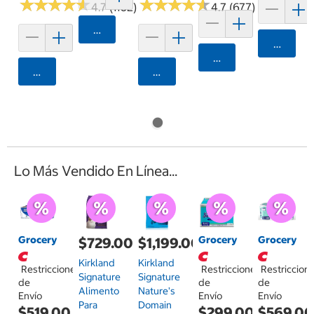
★
★
★
★
★
★
★
★
★
★
★
★
★
★
★
★
★
★
★
★
4.7 (1102)
4.7 (677)
Agregar
Agrega
Agregar
Agregar
Agregar
Lo Más Vendido En Línea...
Grocery
Grocery
Grocery
$729.00
$1,199.00
Kirkland
Kirkland
Restricciones
Restricciones
Restriccion
Signature
Signature
de
de
de
Alimento
Nature's
Envío
Envío
Envío
Para
Domain
$519.00
$299.00
$569.0