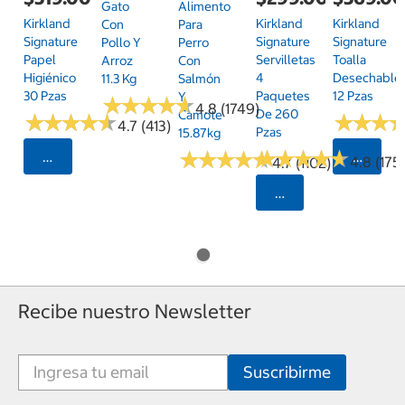
Gato
Alimento
Kirkland
Kirkland
Kirkland
Con
Para
Signature
Signature
Signature
Pollo Y
Perro
Papel
Servilletas
Toalla
Arroz
Con
Higiénico
4
Desechable
11.3 Kg
Salmón
30 Pzas
Paquetes
12 Pzas
Y
★
★
★
★
★
★
★
★
★
★
4.8 (1749)
De 260
Camote
★
★
★
★
★
★
★
★
★
★
★
★
★
★
★
★
4.7 (413)
Pzas
15.87kg
★
★
★
★
★
★
★
★
★
★
★
★
★
★
★
★
★
★
★
★
Seleccionar Código Postal
Selecci
4.8 (175)
4.7 (1102)
Seleccionar Código
Recibe nuestro Newsletter