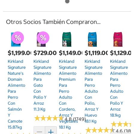
Otros Socios También Compraron...
$1,199.00
$729.00
$1,149.00
$1,119.00
$1,129.0
Kirkland
Kirkland
Kirkland
Kirkland
Kirkland
Signature
Signature
Signature
Signature
Signature
Nature's
Alimento
Alimento
Alimento
Alimento
Domain
Para
Premium
Para
Para
Alimento
Gato
Para
Perro
Perro
Para
Con
Perro
Adulto
Adulto
Perro
Pollo Y
Adulto
Con
Con
Con
Arroz
Con
Pollo,
Pollo Y
Salmón
11.3 Kg
Cordero,
Arroz Y
Arroz
Y
Arroz Y
Huevo
18.1kg
★
★
★
★
★
★
★
★
★
★
4.8 (1749)
Camote
Vegetales
18.1 Kg
★
★
★
★
★
★
15.87kg
18.1 Kg
★
★
★
★
★
★
★
★
★
★
4.6 (387