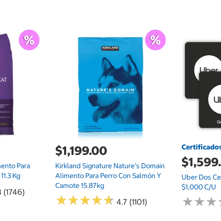
Certificado
$1,199.00
$1,599
mento Para
Kirkland Signature Nature's Domain
11.3 Kg
Alimento Para Perro Con Salmón Y
Uber Dos Cer
Camote 15.87kg
$1,000 C/u
8 (1746)
★
★
★
★
★
★
★
★
★
★
★
★
★
★
★
★
4.7 (1101)