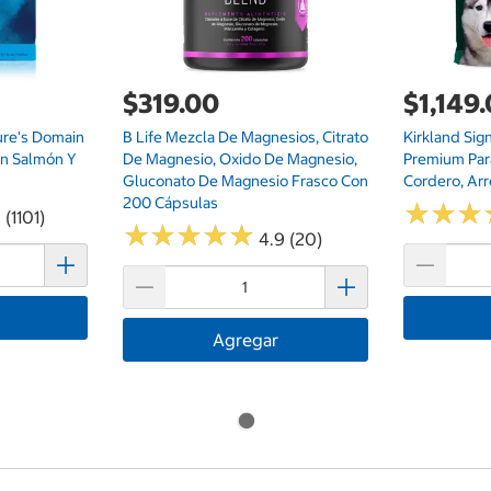
$319.00
$1,149
ure's Domain
B Life Mezcla De Magnesios, Citrato
Kirkland Sig
on Salmón Y
De Magnesio, Oxido De Magnesio,
Premium Par
Gluconato De Magnesio Frasco Con
Cordero, Arr
200 Cápsulas
★
★
★
★
★
★
 (1101)
★
★
★
★
★
★
★
★
★
★
4.9 (20)
Agregar