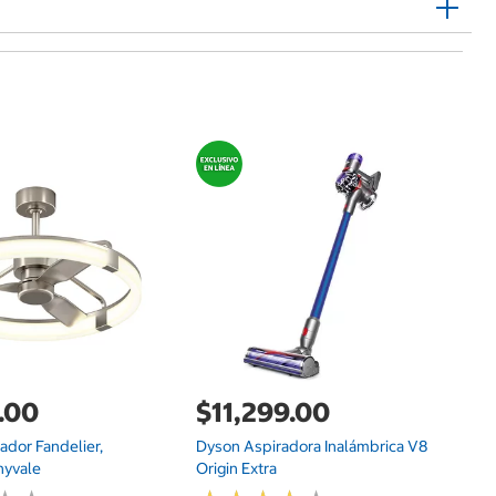
G
.00
$11,299.00
lador Fandelier,
Dyson Aspiradora Inalámbrica V8
$
nyvale
Origin Extra
Ki