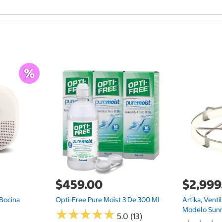
$459.00
$2,999
Bocina
Opti-Free Pure Moist 3 De 300 Ml
Artika, Venti
Modelo Sun
★
★
★
★
★
★
★
★
★
★
5.0 (13)