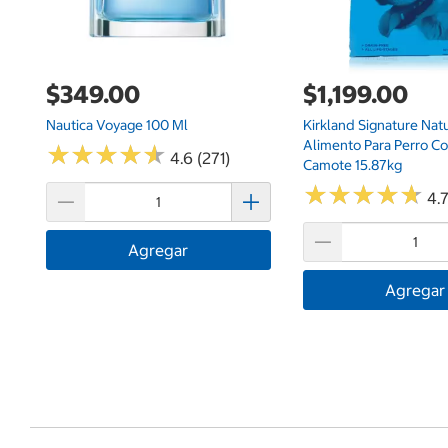
$349.00
$1,199.00
Nautica Voyage 100 Ml
Kirkland Signature Nat
Alimento Para Perro C
★
★
★
★
★
★
★
★
★
★
4.6 (271)
Camote 15.87kg
★
★
★
★
★
★
★
★
★
★
4.7
Agregar
Agregar