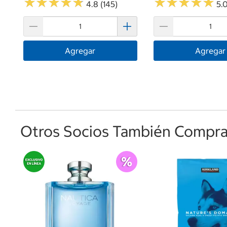
★
★
★
★
★
★
★
★
★
★
★
★
★
★
★
★
★
★
★
★
4.8 (145)
5.0
Agregar
Agregar
Otros Socios También Comprar