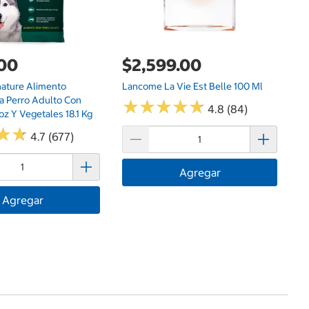
.00
$2,599.00
nature Alimento
Lancome La Vie Est Belle 100 Ml
a Perro Adulto Con
★
★
★
★
★
★
★
★
★
★
4.8 (84)
oz Y Vegetales 18.1 Kg
★
★
★
★
4.7 (677)
Agregar
Agregar