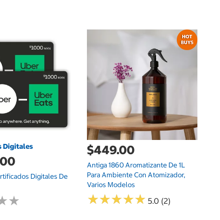
d
Fr
De
s Digitales
$449.00
.00
Antiga 1860 Aromatizante De 1L
Para Ambiente Con Atomizador,
tificados Digitales De
Varios Modelos
★
★
★
★
★
★
★
★
★
★
★
★
★
★
5.0 (2)