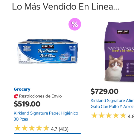
Lo Más Vendido En Línea...
Grocery
$729.00
Restricciones de Envío
Kirkland Signature Ali
$519.00
Gato Con Pollo Y Arroz 
Kirkland Signature Papel Higiénico
★
★
★
★
★
★
★
★
★
★
4.
30 Pzas
★
★
★
★
★
★
★
★
★
★
4.7 (413)