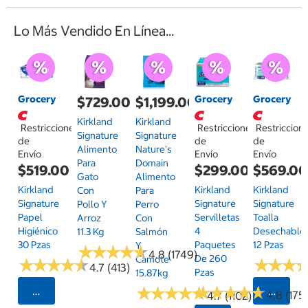
Lo Más Vendido En Línea...
Grocery
Grocery
Grocery
$729.00
$1,199.00
Kirkland
Kirkland
Restricciones
Restricciones
Restriccion
Signature
Signature
de
de
de
Alimento
Nature's
Envío
Envío
Envío
Para
Domain
$519.00
$299.00
$569.0
Gato
Alimento
Kirkland
Kirkland
Kirkland
Con
Para
Signature
Signature
Signature
Pollo Y
Perro
Papel
Servilletas
Toalla
Arroz
Con
Higiénico
4
Desechable
11.3 Kg
Salmón
30 Pzas
Paquetes
12 Pzas
Y
★
★
★
★
★
★
★
★
★
★
4.8 (1749)
De 260
Camote
★
★
★
★
★
★
★
★
★
★
★
★
★
★
★
★
4.7 (413)
Pzas
15.87kg
★
★
★
★
★
★
★
★
★
★
★
★
★
★
★
★
★
★
★
★
Seleccionar Código Postal
Selecci
4.8 (175)
4.7 (1102)