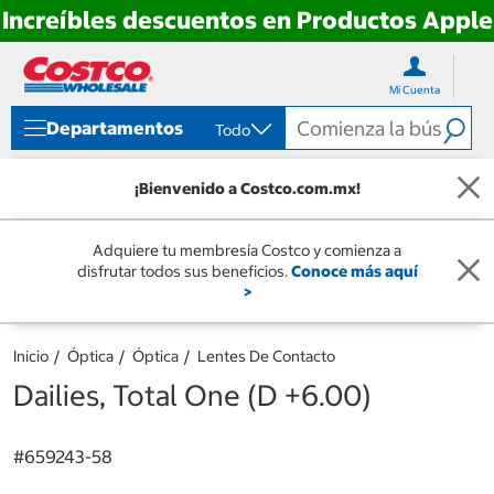
Increíbles descuentos en Productos Apple
Ir
Ir
directo
directo
Mi Cuenta
al
al
contenido
menú
Departamentos
Todo
de
navegación
¡Bienvenido a Costco.com.mx!
Adquiere tu membresía Costco y comienza a
disfrutar todos sus beneficios.
Conoce más aquí
>
Inicio
Óptica
Óptica
Lentes De Contacto
Dailies, Total One (D +6.00)
#
659243-58