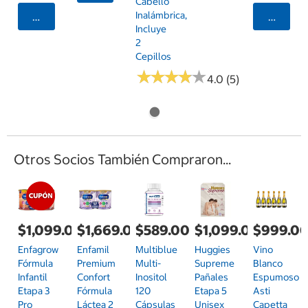
Cabello
Inalámbrica,
Agregar
Agrega
Incluye
2
Cepillos
★
★
★
★
★
★
★
★
★
★
4.0 (5)
Otros Socios También Compraron...
$1,099.00
$1,669.00
$589.00
$1,099.00
$999.0
Enfagrow
Enfamil
Multiblue
Huggies
Vino
Fórmula
Premium
Multi-
Supreme
Blanco
Infantil
Confort
Inositol
Pañales
Espumoso
Etapa 3
Fórmula
120
Etapa 5
Asti
Pro
Láctea 2
Cápsulas
Unisex
Capetta