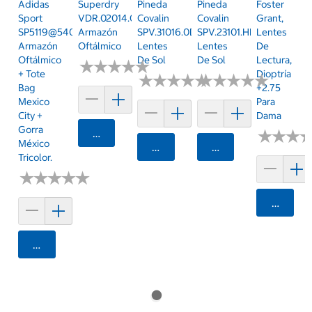
Adidas
Superdry
Pineda
Pineda
Foster
Sport
VDR.02014.0106.53
Covalin
Covalin
Grant,
SP5119@54045
Armazón
SPV.31016.0DMI.54
SPV.23101.HBRN.55
Lentes
Armazón
Oftálmico
Lentes
Lentes
De
Oftálmico
De Sol
De Sol
Lectura,
★
★
★
★
★
★
★
★
★
★
+ Tote
Dioptría
★
★
★
★
★
★
★
★
★
★
★
★
★
★
★
★
★
★
★
★
Bag
+2.75
Mexico
Para
City +
Dama
Gorra
Agregar
★
★
★
★
★
★
México
Agregar
Agregar
Tricolor.
★
★
★
★
★
★
★
★
★
★
Agrega
Agregar