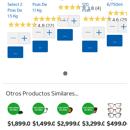
Select 2
Pzas De
120
6/750ml
★
★
★
★
★
★
★
★
★
★
3.8 (4)
Pzas De
1.1 Kg
Pzas
★
★
★
★
★
★
1.5 Kg
★
★
★
★
★
★
★
★
★
★
★
★
★
★
★
★
★
★
★
★
4.8 (10)
4.6 (21)
★
★
★
★
★
★
★
★
★
★
4.8 (22)
Agregar
Agrega
Agregar
Agregar
Agregar
Otros Productos Similares...
$1,899.00
$1,499.00
$2,999.00
$3,299.00
$499.0