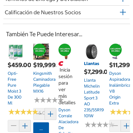
Calificación de Nuestros Socios
También Te Puede Interesar...
Llantas
$459.00
$19,999.00
$11,299
Inicia
$7,299.00
Opti-
Kingsmith
Dyson
sesión
Free
Caminadora
Aspiradora
Llanta
para
Pure
Plegable
Inalámbrica
Michelin
ver
Moist 3
MX16
V8
Latitude
más
De 300
Origin
Sport 3
★
★
★
★
★
★
★
★
★
★
detalles
Ml
Extra
AO
Dyson
235/55R19
★
★
★
★
★
★
★
★
★
★
★
★
★
★
★
★
5.0 (13)
Corrale
101W
Alaciadora
★
★
★
★
★
★
★
★
★
★
De
Agregar