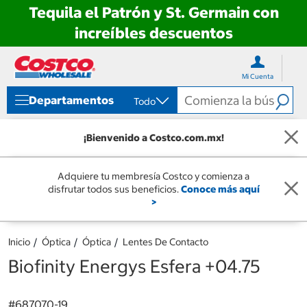
Tequila el Patrón y St. Germain con
increíbles descuentos
Ir
Ir
directo
directo
Mi Cuenta
al
al
contenido
menú
Departamentos
Todo
de
navegación
¡Bienvenido a Costco.com.mx!
Adquiere tu membresía Costco y comienza a
disfrutar todos sus beneficios.
Conoce más aquí
>
Inicio
Óptica
Óptica
Lentes De Contacto
Biofinity Energys Esfera +04.75
#
687070-19