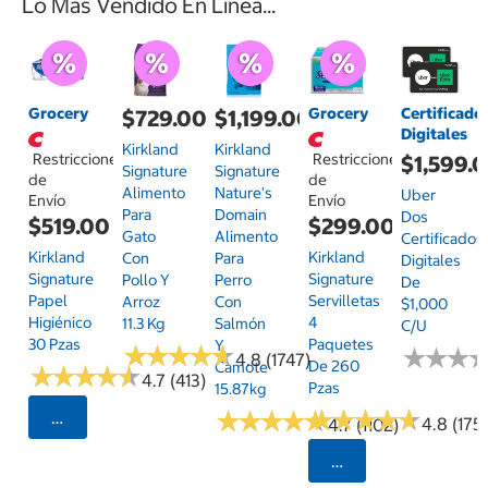
Lo Más Vendido En Línea...
Grocery
Grocery
Certificado
$729.00
$1,199.00
Digitales
Kirkland
Kirkland
Restricciones
Restricciones
$1,599.
Signature
Signature
de
de
Alimento
Nature's
Uber
Envío
Envío
Para
Domain
Dos
$519.00
$299.00
Gato
Alimento
Certificados
Kirkland
Kirkland
Con
Para
Digitales
Signature
Signature
Pollo Y
Perro
De
Papel
Servilletas
Arroz
Con
$1,000
Higiénico
4
11.3 Kg
Salmón
C/u
30 Pzas
Paquetes
Y
★
★
★
★
★
★
★
★
★
★
★
★
★
★
★
★
4.8 (1747)
De 260
Camote
★
★
★
★
★
★
★
★
★
★
4.7 (413)
Pzas
15.87kg
★
★
★
★
★
★
★
★
★
★
★
★
★
★
★
★
★
★
★
★
Seleccionar Código Postal
4.8 (175)
4.7 (1102)
Seleccionar Código