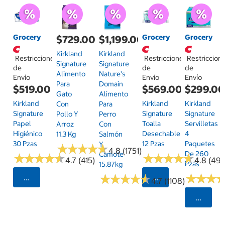
Grocery
Grocery
Grocery
$729.00
$1,199.00
Kirkland
Kirkland
Restricciones
Restricciones
Restriccion
Signature
Signature
de
de
de
Alimento
Nature's
Envío
Envío
Envío
Para
Domain
$519.00
$569.00
$299.0
Gato
Alimento
Kirkland
Kirkland
Kirkland
Con
Para
Signature
Signature
Signature
Pollo Y
Perro
Papel
Toalla
Servilletas
Arroz
Con
Higiénico
Desechable
4
11.3 Kg
Salmón
30 Pzas
12 Pzas
Paquetes
Y
★
★
★
★
★
★
★
★
★
★
4.8 (1751)
De 260
Camote
★
★
★
★
★
★
★
★
★
★
★
★
★
★
★
★
★
★
★
★
4.7 (415)
4.8 (497
Pzas
15.87kg
★
★
★
★
★
★
★
★
★
★
★
★
★
★
★
★
Seleccionar Código Postal
Seleccionar Código
4.7 (1108)
Selecci