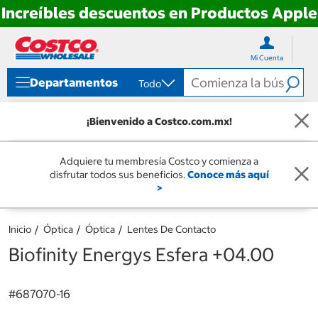
Increíbles descuentos en Productos Apple
Ir
Ir
directo
directo
Mi Cuenta
al
al
contenido
menú
Departamentos
Todo
de
navegación
¡Bienvenido a Costco.com.mx!
Adquiere tu membresía Costco y comienza a
disfrutar todos sus beneficios.
Conoce más aquí
>
Inicio
Óptica
Óptica
Lentes De Contacto
Biofinity Energys Esfera +04.00
#
687070-16