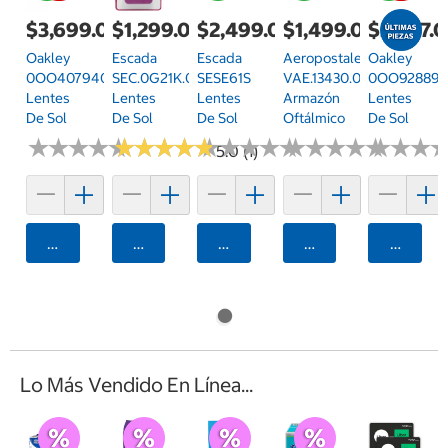
$3,699.00
$1,299.00
$2,499.00
$1,499.00
$2,937.
Oakley
Escada
Escada
Aeropostale
Oakley
0OO407940794959
SEC.0G21K.0700.52
SESE61S
VAE.13430.0BLU.55
0OO928892
Lentes
Lentes
Lentes
Armazón
Lentes
De Sol
De Sol
De Sol
Oftálmico
De Sol
★
★
★
★
★
★
★
★
★
★
★
★
★
★
★
★
★
★
★
★
★
★
★
★
★
★
★
★
★
★
★
★
★
★
★
★
★
★
★
★
★
★
★
★
★
★
5.0 (1)
Agregar
Agregar
Agregar
Agregar
Agrega
Lo Más Vendido En Línea...