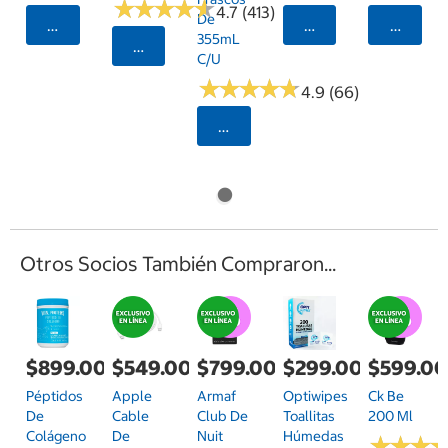
★
★
★
★
★
★
★
★
★
★
4.7 (413)
De
Agregar
Agregar
Agrega
355mL
Seleccionar Código Postal
C/u
★
★
★
★
★
★
★
★
★
★
4.9 (66)
Seleccionar Código Postal
Otros Socios También Compraron...
$899.00
$549.00
$799.00
$299.00
$599.0
Péptidos
Apple
Armaf
Optiwipes
Ck Be
De
Cable
Club De
Toallitas
200 Ml
Colágeno
De
Nuit
Húmedas
★
★
★
★
★
★