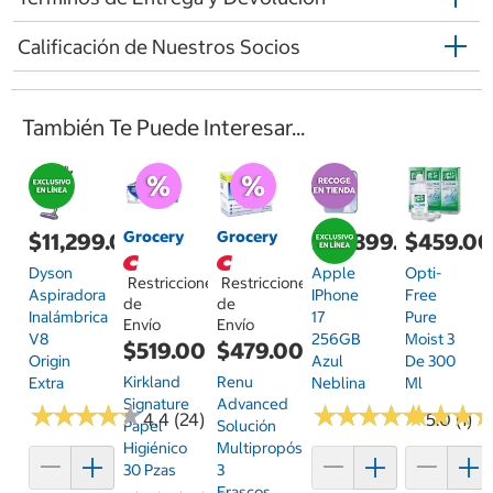
Calificación de Nuestros Socios
También Te Puede Interesar...
Grocery
Grocery
$11,299.00
$19,899.00
$459.0
Dyson
Apple
Opti-
Restricciones
Restricciones
Aspiradora
IPhone
Free
de
de
Inalámbrica
17
Pure
Envío
Envío
V8
256GB
Moist 3
$519.00
$479.00
Origin
Azul
De 300
Kirkland
Renu
Extra
Neblina
Ml
Signature
Advanced
★
★
★
★
★
★
★
★
★
★
★
★
★
★
★
★
★
★
★
★
★
★
★
★
★
★
4.4 (24)
5.0 (1)
Papel
Solución
Higiénico
Multipropósito
30 Pzas
3
Frascos