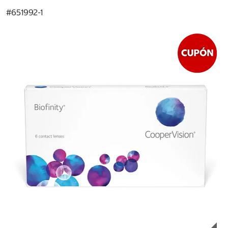
#
651992-1