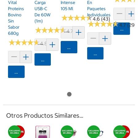
Vital
Carga
Intense
En
Proteins
USB-C
105 Ml
Paquetes
Bovino
De 60W
Individuales
★
★
★
★
★
★
★
★
★
★
4.6 (43)
Sin
(1m)
★
★
★
★
★
★
★
★
★
★
4.7 (29)
Sabor
★
★
★
★
★
★
★
★
★
★
Agrega
4.7 (11)
680g
★
★
★
★
★
★
★
★
★
★
4.8 (33)
Agregar
Agregar
Agregar
Agregar
Otros Productos Similares...