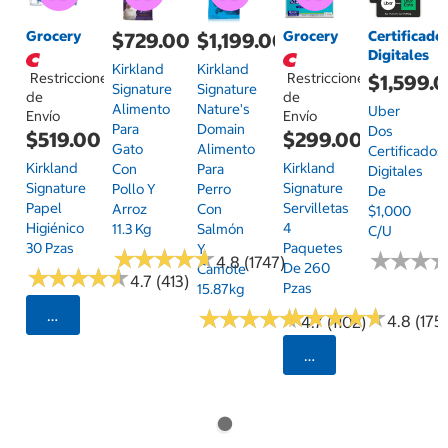
Grocery
Grocery
Certificado
$729.00
$1,199.00
Digitales
Kirkland
Kirkland
Restricciones
Restricciones
$1,599.
Signature
Signature
de
de
Alimento
Nature's
Uber
Envío
Envío
Para
Domain
Dos
$519.00
$299.00
Gato
Alimento
Certificados
Kirkland
Kirkland
Con
Para
Digitales
Signature
Signature
Pollo Y
Perro
De
Papel
Servilletas
Arroz
Con
$1,000
Higiénico
4
11.3 Kg
Salmón
C/u
30 Pzas
Paquetes
Y
★
★
★
★
★
★
★
★
★
★
★
★
★
★
★
★
4.8 (1747)
De 260
Camote
★
★
★
★
★
★
★
★
★
★
4.7 (413)
Pzas
15.87kg
★
★
★
★
★
★
★
★
★
★
★
★
★
★
★
★
★
★
★
★
Seleccionar Código Postal
4.8 (175)
4.7 (1102)
Seleccionar Código