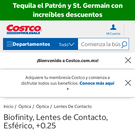
Tequila el Patrón y St. Germain con
increíbles descuentos
Ir
Ir
directo
directo
Mi Cuenta
al
al
contenido
menú
Departamentos
Todo
de
navegación
¡Bienvenido a Costco.com.mx!
Adquiere tu membresía Costco y comienza a
disfrutar todos sus beneficios.
Conoce más aquí
>
Inicio
Óptica
Óptica
Lentes De Contacto
Biofinity, Lentes de Contacto,
Esférico, +0.25