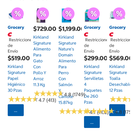
Grocery
Grocery
Grocery
$729.00
$1,199.00
Kirkland
Kirkland
Restricciones
Restricciones
Restriccion
Signature
Signature
de
de
de
Alimento
Nature's
Envío
Envío
Envío
Para
Domain
$519.00
$299.00
$569.0
Gato
Alimento
Kirkland
Kirkland
Kirkland
Con
Para
Signature
Signature
Signature
Pollo Y
Perro
Papel
Servilletas
Toalla
Arroz
Con
Higiénico
4
Desechable
11.3 Kg
Salmón
30 Pzas
Paquetes
12 Pzas
Y
★
★
★
★
★
★
★
★
★
★
4.8 (1749)
De 260
Camote
★
★
★
★
★
★
★
★
★
★
★
★
★
★
★
★
4.7 (413)
Pzas
15.87kg
★
★
★
★
★
★
★
★
★
★
★
★
★
★
★
★
★
★
★
★
Seleccionar Código Postal
Selecci
4.8 (175)
4.7 (1102)
Seleccionar Código