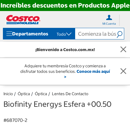
Increíbles descuentos en Productos Apple
Ir
Ir
directo
directo
Mi Cuenta
al
al
contenido
menú
Departamentos
Todo
de
navegación
¡Bienvenido a Costco.com.mx!
Adquiere tu membresía Costco y comienza a
disfrutar todos sus beneficios.
Conoce más aquí
>
Inicio
Óptica
Óptica
Lentes De Contacto
Biofinity Energys Esfera +00.50
#
687070-2