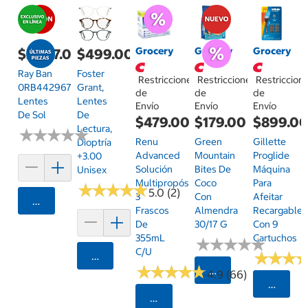
Grocery
Grocery
Grocery
$2,587.00
$499.00
Ray Ban
Foster
Restricciones
Restricciones
Restriccion
0RB442967244853
Grant,
de
de
de
Lentes
Lentes
Envío
Envío
Envío
De Sol
De
$479.00
$179.00
$899.0
Lectura,
★
★
★
★
★
★
★
★
★
★
Renu
Green
Gillette
Dioptría
Advanced
Mountain
Proglide
+3.00
Solución
Bites De
Máquina
Unisex
Multipropósito
Coco
Para
★
★
★
★
★
★
★
★
★
★
5.0 (2)
3
Con
Afeitar
Agregar
Frascos
Almendra
Recargable
De
30/17 G
Con 9
355mL
Cartuchos
★
★
★
★
★
★
★
★
★
★
C/u
★
★
★
★
★
★
Agregar
★
★
★
★
★
★
★
★
★
★
Seleccionar Código
4.9 (66)
Selecci
Seleccionar Código Postal