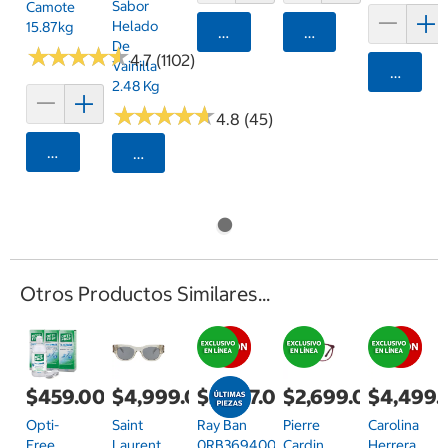
Sabor
Camote
Helado
15.87kg
Agregar
Agregar
De
★
★
★
★
★
★
★
★
★
★
4.7 (1102)
Vainilla
Agrega
2.48 Kg
★
★
★
★
★
★
★
★
★
★
4.8 (45)
Agregar
Seleccionar Código Postal
Otros Productos Similares...
$459.00
$4,999.00
$2,937.00
$2,699.00
$4,499.
Opti-
Saint
Ray Ban
Pierre
Carolina
Free
Laurent
0RB3694004/M255
Cardin
Herrera