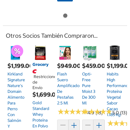
Otros Socios También Compraron...
Grocery
$1,199.00
$949.00
$459.00
$1,199.0
Kirkland
Flash
Opti-
Habits
Restricciones
Signature
Suero
Free
High
de
Nature's
Amplificador
Pure
Performanc
Envío
Domain
De
Moist 3
Proteína
$1,699.00
Alimento
Pestañas
De 300
Vegetal
Gold
Para
2.5 Ml
Ml
Sabor
Standard
Perro
Cacao
★
★
★
★
★
★
★
★
★
★
★
★
★
★
★
★
★
★
★
★
4.9 (18)
5.0 (13)
Whey
Con
1.185 Kg
Proteína
Salmón
★
★
★
★
★
★
En Polvo
Y