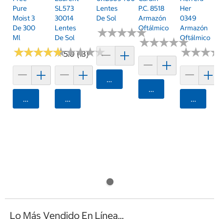
Pure
SL573
Lentes
P.C. 8518
Her
Moist 3
30014
De Sol
Armazón
0349
De 300
Lentes
Oftálmico
Armazón
★
★
★
★
★
★
★
★
★
★
Ml
De Sol
Oftálmico
★
★
★
★
★
★
★
★
★
★
★
★
★
★
★
★
★
★
★
★
★
★
★
★
★
★
★
★
★
★
★
★
★
★
★
★
5.0 (13)
Agregar
Agregar
Agregar
Agregar
Agrega
Lo Más Vendido En Línea...