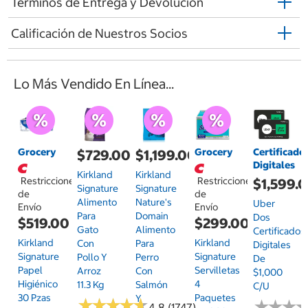
Términos de Entrega y Devolución
Calificación de Nuestros Socios
Lo Más Vendido En Línea...
Grocery
Grocery
Certificado
$729.00
$1,199.00
Digitales
Kirkland
Kirkland
Restricciones
Restricciones
$1,599.
Signature
Signature
de
de
Alimento
Nature's
Uber
Envío
Envío
Para
Domain
Dos
$519.00
$299.00
Gato
Alimento
Certificados
Kirkland
Kirkland
Con
Para
Digitales
Signature
Signature
Pollo Y
Perro
De
Papel
Servilletas
Arroz
Con
$1,000
Higiénico
4
11.3 Kg
Salmón
C/u
30 Pzas
Paquetes
Y
★
★
★
★
★
★
★
★
★
★
★
★
★
★
★
★
4.8 (1747)