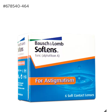
#
678540-464