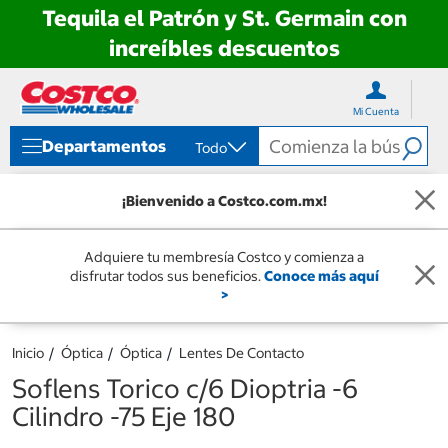
Tequila el Patrón y St. Germain con
increíbles descuentos
Ir
Ir
directo
directo
Mi Cuenta
al
al
contenido
menú
Departamentos
Todo
de
navegación
¡Bienvenido a Costco.com.mx!
Adquiere tu membresía Costco y comienza a
disfrutar todos sus beneficios.
Conoce más aquí
>
Inicio
Óptica
Óptica
Lentes De Contacto
Soflens Torico c/6 Dioptria -6
Cilindro -75 Eje 180