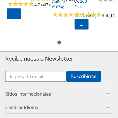
De 260
Camote
★
★
★
★
★
★
★
★
★
★
4.7 (413)
Pzas
15.87kg
★
★
★
★
★
★
★
★
★
★
★
★
★
★
★
★
★
★
★
★
Seleccionar Código Postal
4.8 (175)
4.7 (1102)
Seleccionar Código
Recibe nuestro Newsletter
Sitios Internacionales
Cambiar Idioma