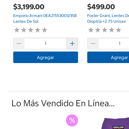
$3,199.00
$499.00
Emporio Armani 0EA21553003/358
Foster Grant, Lentes D
Lentes De Sol
Dioptría +2.75 Unisex
★
★
★
★
★
★
★
★
★
★
★
★
★
★
★
★
★
★
★
★
Agregar
Agregar
Lo Más Vendido En Línea...