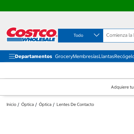
Ir
Ir
directo
directo
al
al
contenido
menú
Todo
de
navegación
Departamentos
Grocery
Membresías
Llantas
Recógelo
Adquiere tu
Inicio
Óptica
Óptica
Lentes De Contacto