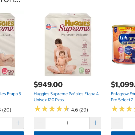
$949.00
$1,099
es Etapa 3
Huggies Supreme Pañales Etapa 4
Enfagrow Fór
Unisex 120 Pzas
Pro Select 2
★
★
★
★
★
★
★
★
★
★
★
★
★
★
★
★
8 (20)
4.6 (29)