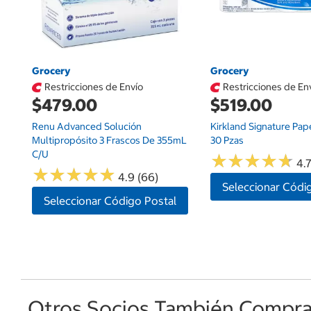
Grocery
Grocery
Restricciones de Envío
Restricciones de En
$479.00
$519.00
Renu Advanced Solución
Kirkland Signature Pap
Multipropósito 3 Frascos De 355mL
30 Pzas
C/u
★
★
★
★
★
★
★
★
★
★
4.7
★
★
★
★
★
★
★
★
★
★
4.9 (66)
Seleccionar Códi
Seleccionar Código Postal
Otros Socios También Comprar