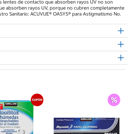
os lentes de contacto que absorben rayos UV no son
 que absorben rayos UV, porque no cubren completamente
gistro Sanitario: ACUVUE® OASYS® para Astigmatismo No.
$
Ph
Pa
Pi