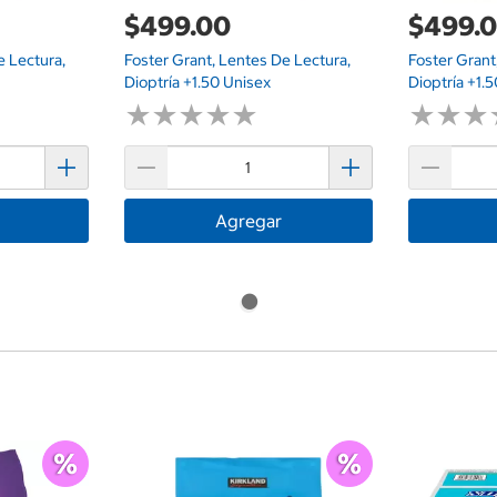
$499.00
$499.
e Lectura,
Foster Grant, Lentes De Lectura,
Foster Grant
Dioptría +1.50 Unisex
Dioptría +1.
★
★
★
★
★
★
★
★
★
★
★
★
★
★
★
★
Agregar