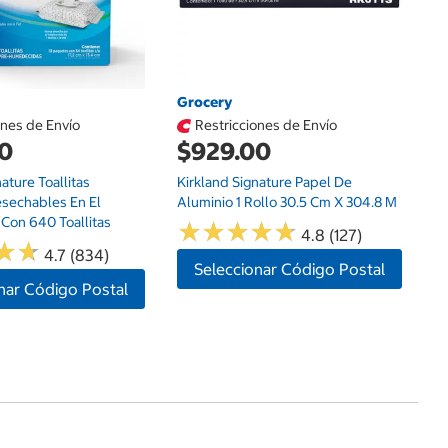
Grocery
ones de Envío
Restricciones de Envío
00
$929.00
ature Toallitas
Kirkland Signature Papel De
sechables En El
Aluminio 1 Rollo 30.5 Cm X 304.8 M
 Con 640 Toallitas
★
★
★
★
★
★
★
★
★
★
4.8 (127)
★
★
★
★
4.7 (834)
Seleccionar Código Postal
nar Código Postal