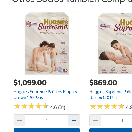
$1,099.00
$869.00
Huggies Supreme Pañales Etapa 5
Huggies Supreme Pañal
Unisex 120 Pzas
Unisex 120 Pzas
★
★
★
★
★
★
★
★
★
★
★
★
★
★
★
★
★
★
★
★
4.6 (21)
4.