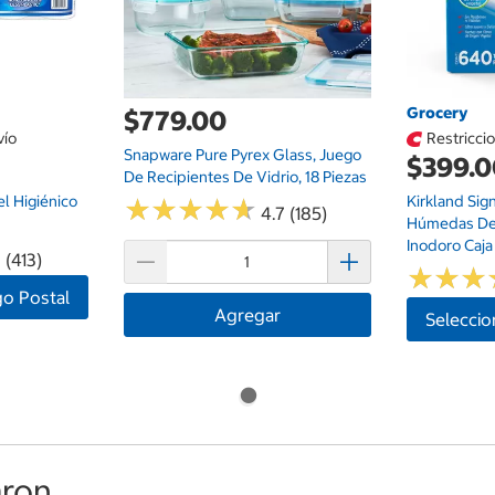
Grocery
$779.00
vío
Restricci
Snapware Pure Pyrex Glass, Juego
$399.
De Recipientes De Vidrio, 18 Piezas
el Higiénico
Kirkland Sign
★
★
★
★
★
★
★
★
★
★
4.7 (185)
Húmedas De
Inodoro Caja
 (413)
★
★
★
★
★
★
go Postal
Agregar
Seleccio
on...