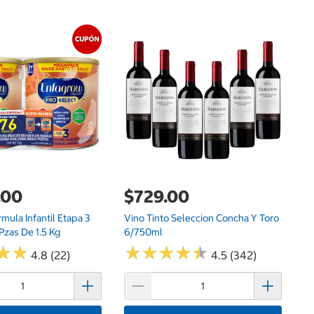
$
Op
.00
$729.00
mula Infantil Etapa 3
Vino Tinto Seleccion Concha Y Toro
 Pzas De 1.5 Kg
6/750ml
★
★
★
★
★
★
★
★
★
★
★
★
★
★
4.8 (22)
4.5 (342)