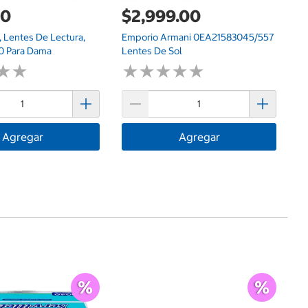
00
$2,999.00
$
, Lentes De Lectura,
Emporio Armani 0EA21583045/557
Fo
50 Para Dama
Lentes De Sol
Di
★
★
★
★
★
★
★
★
★
★
★
★
★
★
Agregar
Agregar
Ce
$